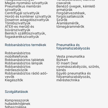
Magas nyomású szivattyúk
csavarok
Pneumatikus membrán
Benéző üvegek, kémlelő
szivattyúk
armatúrák
Centrifugál szivattyúk
Forgóátvezetések,
Hordó és konténer szivattyúk
forgócsatlakozók
Dosatron adagolószivattyúk
Szűrők
Tömlőszivattyúk
Áramlásmérők,
ATEX-es merülő és
tömegárammérők
búvárszivattyúk
Beinlich szállítószivattyúk,
fogaskerékszivattyúk
Robbanásbiztos termékek
Pneumatika és
folyamatszabályozás
Robbanásbiztos
mobiltelefonok
Vesta pneumatika
Robbanásbiztos tabletek
Bürkert
Robbanásbiztos lámpák
ID Insert Deal
Robbanásbiztos
nyomásszabályzás, szűrés,
mérőeszközök
kenés
Robbanásbiztos rádió adó-
Egyéb pneumatika és
vevők
folyamatszabályozás,
Kiegészítők
méréstechnika
Szolgáltatások
Kompresszorok
hulladékhőjének
felhasználása