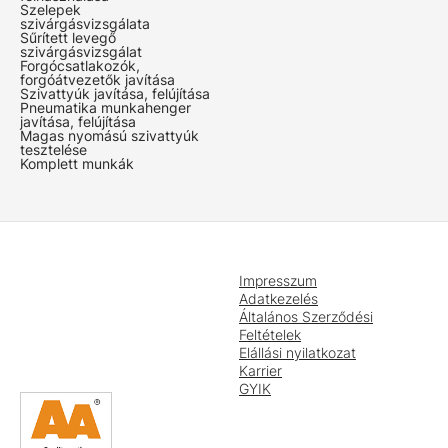
Szelepek
szivárgásvizsgálata
Sűrített levegő
szivárgásvizsgálat
Forgócsatlakozók,
forgóátvezetők javítása
Szivattyúk javítása, felújítása
Pneumatika munkahenger
javítása, felújítása
Magas nyomású szivattyúk
tesztelése
Komplett munkák
Impresszum
Adatkezelés
Általános Szerződési
Feltételek
Elállási nyilatkozat
Karrier
GYIK