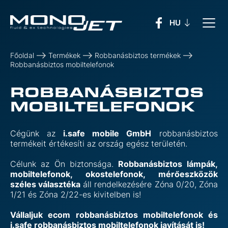
Főoldal
Termékek
Robbanásbiztos termékek
Robbanásbiztos mobiltelefonok
ROBBANÁSBIZTOS
MOBILTELEFONOK
Cégünk az
i.safe mobile GmbH
robbanásbiztos
termékeit értékesíti az ország egész területén.
Célunk az Ön biztonsága.
Robbanásbiztos lámpák,
mobiltelefonok, okostelefonok, mérőeszközök
széles választéka
áll rendelkezésére Zóna 0/20, Zóna
1/21 és Zóna 2/22-es kivitelben is!
Vállaljuk ecom robbanásbiztos mobiltelefonok és
i.safe robbanásbiztos mobiltelefonok javítását is!