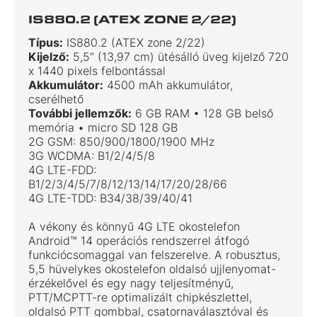
IS880.2 (ATEX ZONE 2/22)
Típus:
IS880.2 (ATEX zone 2/22)
Kijelző:
5,5“ (13,97 cm) ütésálló üveg kijelző 720
x 1440 pixels felbontással
Akkumulátor:
4500 mAh akkumulátor,
cserélhető
További jellemzők:
6 GB RAM • 128 GB belső
memória • micro SD 128 GB
2G GSM: 850/900/1800/1900 MHz
3G WCDMA: B1/2/4/5/8
4G LTE-FDD:
B1/2/3/4/5/7/8/12/13/14/17/20/28/66
4G LTE-TDD: B34/38/39/40/41
A vékony és könnyű 4G LTE okostelefon
Android™ 14 operációs rendszerrel átfogó
funkciócsomaggal van felszerelve. A robusztus,
5,5 hüvelykes okostelefon oldalsó ujjlenyomat-
érzékelővel és egy nagy teljesítményű,
PTT/MCPTT-re optimalizált chipkészlettel,
oldalsó PTT gombbal, csatornaválasztóval és