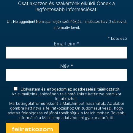
Csatlakozzon és szakértőnk elküldi Önnek a
legfontosabb információkat!
Ui.: Ne aggódjon! Nem spameljük szét fiókját, mindössze havi 2 db rövid,
informatív levél.
*
kötelező
Email cím
*
Név
*
Elolvastam és elfogadom az
adatkezelési tájékoztatót
Az e-mailjeink láblécében található linkre kattintva bármikor
leiratkozhat.
Marketingplatformunkként a Mailchimpet használjuk. Az alábbi
gombra kattintva a feliratkozáshoz Ön tudomásul veszi, hogy
adatait feldolgozás céljából továbbítjuk a Mailchimphez. További
információ a Mailchimp
adatvédelmi gyakorlatáról itt.