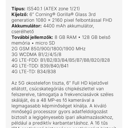
Típus:
IS540.1 (ATEX zone 1/21)
Kijelző:
6“ Corning® Gorilla® Glass 3rd
generation 1080 x 2160 pixel felbontással FHD
Akkumulátor:
4400 mAh akkumulátor,
cserélhető
További jellemzők:
8 GB RAM • 128 GB belső
memória • micro SD
2G GSM 850/900/1800/1900 MHz
3G WCDMA B1/2/4/5/8
4G LTE-FDD: B1/B2/B3/B4/B5/B7/B8/B20/B28
4G LTE-TDD: B39/B40/B41
4G LTE-TD: B34/B38
Az 5G okostelefon tiszta, 6” Full HD kijelzővel
ellátott, csúcskategóriás chipkészlettel van
felszerelve, támogatja a frekvenciasávok széles
skáláját, és a 48 MP-es fő kamerával a
legmagasabb képminőséget kínálja. A kiváló
minőségű processzor gyors adatfeldolgozást
biztosít a legigényesebb ipari alkalmazásokhoz,
például a prediktív karbantartáshoz. A 16 tűs