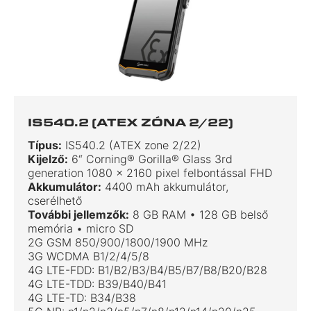
IS540.2 (ATEX ZÓNA 2/22)
Típus:
IS540.2 (ATEX zone 2/22)
Kijelző:
6“ Corning® Gorilla® Glass 3rd
generation 1080 x 2160 pixel felbontással FHD
Akkumulátor:
4400 mAh akkumulátor,
cserélhető
További jellemzők:
8 GB RAM • 128 GB belső
memória • micro SD
2G GSM 850/900/1800/1900 MHz
3G WCDMA B1/2/4/5/8
4G LTE-FDD: B1/B2/B3/B4/B5/B7/B8/B20/B28
4G LTE-TDD: B39/B40/B41
4G LTE-TD: B34/B38