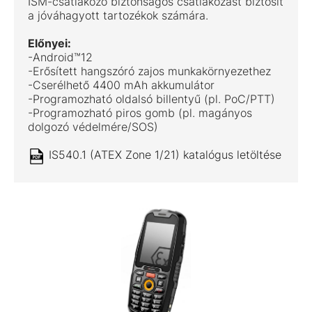
ISM-csatlakozó biztonságos csatlakozást biztosít
a jóváhagyott tartozékok számára.
Előnyei:
-Android™12
-Erősített hangszóró zajos munkakörnyezethez
-Cserélhető 4400 mAh akkumulátor
-Programozható oldalsó billentyű (pl. PoC/PTT)
-Programozható piros gomb (pl. magányos
dolgozó védelmére/SOS)
IS540.1 (ATEX Zone 1/21) katalógus letöltése