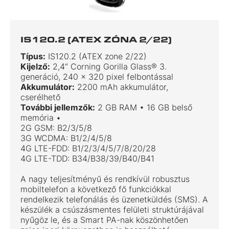
IS120.2 (ATEX ZÓNA 2/22)
Típus:
IS120.2 (ATEX zone 2/22)
Kijelző:
2,4“ Corning Gorilla Glass® 3.
generáció, 240 x 320 pixel felbontással
Akkumulátor:
2200 mAh akkumulátor,
cserélhető
További jellemzők:
2 GB RAM • 16 GB belső
memória •
2G GSM: B2/3/5/8
3G WCDMA: B1/2/4/5/8
4G LTE-FDD: B1/2/3/4/5/7/8/20/28
4G LTE-TDD: B34/B38/39/B40/B41
A nagy teljesítményű és rendkívül robusztus
mobiltelefon a következő fő funkciókkal
rendelkezik telefonálás és üzenetküldés (SMS). A
készülék a csúszásmentes felületi struktúrájával
nyűgöz le, és a Smart PA-nak köszönhetően