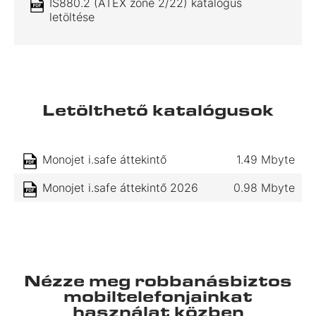
IS880.2 (ATEX zone 2/22) katalógus
letöltése
Letölthető katalógusok
Monojet i.safe áttekintő
1.49 Mbyte
Monojet i.safe áttekintő 2026
0.98 Mbyte
Nézze meg robbanásbiztos
mobiltelefonjainkat
használat közben