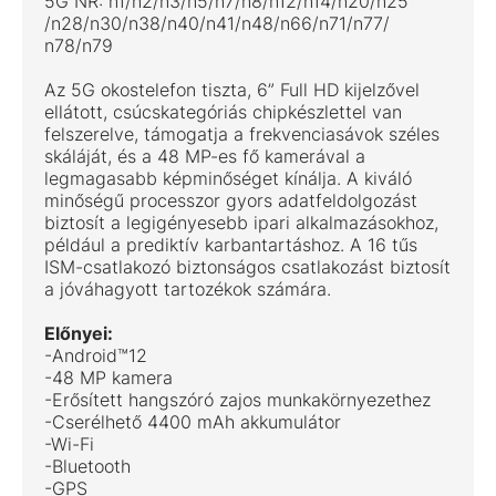
5G NR: n1/n2/n3/n5/n7/n8/n12/n14/n20/n25
/n28/n30/n38/n40/n41/n48/n66/n71/n77/
n78/n79
Az 5G okostelefon tiszta, 6” Full HD kijelzővel
ellátott, csúcskategóriás chipkészlettel van
felszerelve, támogatja a frekvenciasávok széles
skáláját, és a 48 MP-es fő kamerával a
legmagasabb képminőséget kínálja. A kiváló
minőségű processzor gyors adatfeldolgozást
biztosít a legigényesebb ipari alkalmazásokhoz,
például a prediktív karbantartáshoz. A 16 tűs
ISM-csatlakozó biztonságos csatlakozást biztosít
a jóváhagyott tartozékok számára.
Előnyei:
-Android™12
-48 MP kamera
-Erősített hangszóró zajos munkakörnyezethez
-Cserélhető 4400 mAh akkumulátor
-Wi-Fi
-Bluetooth
-GPS