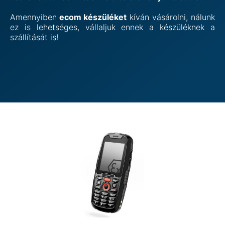
Amennyiben
ecom készüléket
kíván vásárolni, nálunk
ez is lehetséges, vállaljuk ennek a készüléknek a
szállítását is!