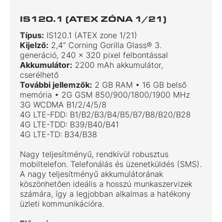
IS120.1 (ATEX ZÓNA 1/21)
Típus:
IS120.1 (ATEX zone 1/21)
Kijelző:
2,4“ Corning Gorilla Glass® 3.
generáció, 240 x 320 pixel felbontással
Akkumulátor:
2200 mAh akkumulátor,
cserélhető
További jellemzők:
2 GB RAM • 16 GB belső
memória • 2G GSM 850/900/1800/1900 MHz
3G WCDMA B1/2/4/5/8
4G LTE-FDD: B1/B2/B3/B4/B5/B7/B8/B20/B28
4G LTE-TDD: B39/B40/B41
4G LTE-TD: B34/B38
Nagy teljesítményű, rendkívül robusztus
mobiltelefon. Telefonálás és üzenetküldés (SMS).
A nagy teljesítményű akkumulátorának
köszönhetően ideális a hosszú munkaszervizek
számára, így a legjobban alkalmas a hatékony
üzleti kommunikációra.