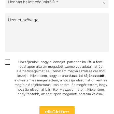
Honnan hallott cégünkről?: *
Üzenet szövege
Hozzájárulok, hogy a Monojet Ipartechnika Kft. a fenti
adatlapon általam megadott személyes adataimat és
elérhetőségeimet az üzenetem megválaszolása céljából
kezelje. Kijelentem, hogy az
adatkezelési tájékoztatót
elolvastam és megértettem, a hozzájárulásomat önként és
megfelelő tájékoztatás után adtam, és megértettem, hogy
hozzájárulásomat bármikor visszavonhatom. Kijelentem,
hogy fentebb, az adatlapon megadott adataim valósak.
elküldöm