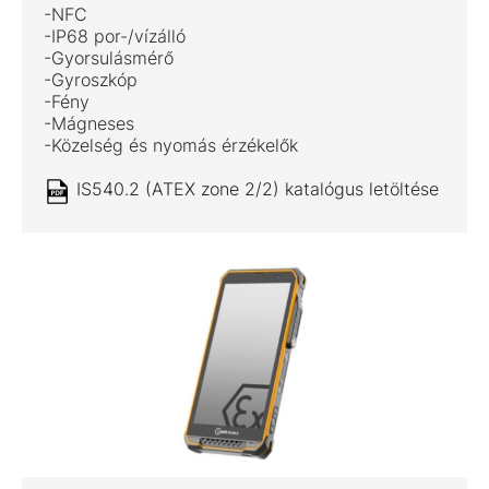
-NFC
-IP68 por-/vízálló
-Gyorsulásmérő
-Gyroszkóp
-Fény
-Mágneses
-Közelség és nyomás érzékelők
IS540.2 (ATEX zone 2/2) katalógus letöltése