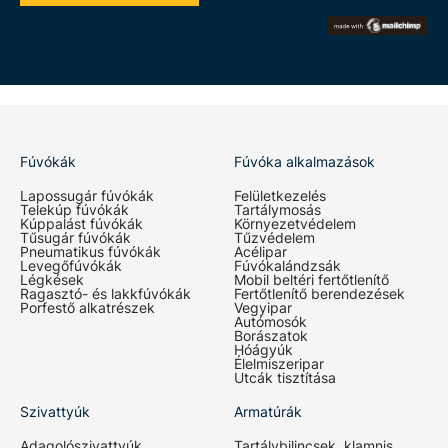
Fúvókák
Fúvóka alkalmazások
Lapossugár fúvókák
Felületkezelés
Telekúp fúvókák
Tartálymosás
Kúppalást fúvókák
Környezetvédelem
Tűsugár fúvókák
Tűzvédelem
Pneumatikus fúvókák
Acélipar
Levegőfúvókák
Fúvókalándzsák
Légkések
Mobil beltéri fertőtlenítő
Ragasztó- és lakkfúvókák
Fertőtlenítő berendezések
Porfestő alkatrészek
Vegyipar
Autómosók
Borászatok
Hóágyúk
Élelmiszeripar
Utcák tisztítása
Szivattyúk
Armatúrák
Adagolószivattyúk
Tartálybilincsek, klamnis