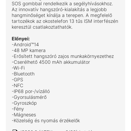
SOS gombbal rendelkezik a segélyhívásokhoz.
Az innovatív hangszóró-kialakítás a legjobb
hangminőséget kínálja a terepen. A megfelelő
tartozékok az okostelefon 13 tűs ISM interfészén
keresztül csatlakoztathatók.
Előnyei:
-Android™14
-48 MP kamera
-Erősített hangszóró zajos munkakörnyezethez
-Cserélhető 4500 mAh akkumulátor
-Wi-Fi
-Bluetooth
-GPS
-NFC
-IP68 por-/vízálló
-Gyorsulásmérő
-Gyroszkóp
-Fény
-Mágneses
-Közelség és nyomás érzékelők