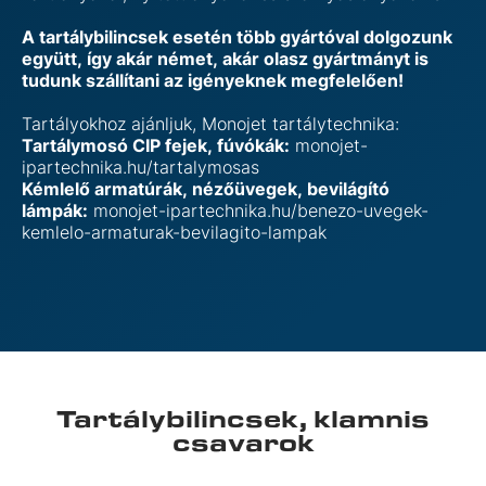
A tartálybilincsek esetén több gyártóval dolgozunk
együtt, így akár német, akár olasz gyártmányt is
tudunk szállítani az igényeknek megfelelően!
Tartályokhoz ajánljuk, Monojet tartálytechnika:
Tartálymosó CIP fejek, fúvókák:
monojet-
ipartechnika.hu/tartalymosas
Kémlelő armatúrák, nézőüvegek, bevilágító
lámpák:
monojet-ipartechnika.hu/benezo-uvegek-
kemlelo-armaturak-bevilagito-lampak
Tartálybilincsek, klamnis
csavarok