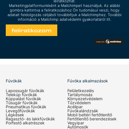
leiratkozhat.
Marketingplatformunkként a Mailchimpet használjuk. Az alábbi
gombra kattintva a feliratkozáshoz Ön tudomásul veszi, hogy
adatait feldolgozás céljából továbbítjuk a Mailchimphez. További
információ a Mailchimp
adatvédelmi gyakorlatáról itt.
Fúvókák
Fúvóka alkalmazások
Lapossugár fúvókák
Felületkezelés
Telekúp fúvókák
Tartálymosás
Kúppalást fúvókák
Környezetvédelem
Tűsugár fúvókák
Tűzvédelem
Pneumatikus fúvókák
Acélipar
Levegőfúvókák
Fúvókalándzsák
Légkések
Mobil beltéri fertőtlenítő
Ragasztó- és lakkfúvókák
Fertőtlenítő berendezések
Porfestő alkatrészek
Vegyipar
Autómosók