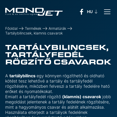
Főoldal
Termékek
Armatúrák
Tartálybilincsek, klamnis csavarok
TARTÁLYBILINCSEK,
TARTÁLYFEDÉL
RÖGZÍTŐ CSAVAROK
A
tartálybilincs
egy könnyen rögzíthető és oldható
kötést tesz lehetővé a tartály és tartályfedél
rögzítésére, miközben felveszi a tartály fedelére ható
erőket és nyomatékokat.
Emiatt a tartályfedél rögzítő
(klamnis) csavarok
jobb
megoldást jelentenek a tartály fedelének rögzítésére,
mint a hagyományos csavar és alátét alkalmazása.
Használata elterjedt a tartályok fedelének