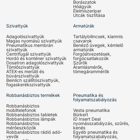
Borászatok
Hóágyúk
Élelmiszeripar
Utcák tisztítása
Szivattyúk
Armatúrák
Adagolószivattyúk
Tartálybilincsek, klamnis
Magas nyomású szivattyúk
csavarok
Pneumatikus membrán
Benéző üvegek, kémlelő
szivattyúk
armatúrák
Centrifugál szivattyúk
Forgóátvezetések,
Hordó és konténer szivattyúk
forgócsatlakozók
Dosatron adagolószivattyúk
Szűrők
Tömlőszivattyúk
Áramlásmérők,
ATEX-es merülő és
tömegárammérők
búvárszivattyúk
Beinlich szállítószivattyúk,
fogaskerékszivattyúk
Robbanásbiztos termékek
Pneumatika és
folyamatszabályozás
Robbanásbiztos
mobiltelefonok
Vesta pneumatika
Robbanásbiztos tabletek
Bürkert
Robbanásbiztos lámpák
ID Insert Deal
Robbanásbiztos
nyomásszabályzás, szűrés,
mérőeszközök
kenés
Robbanásbiztos rádió adó-
Egyéb pneumatika és
vevők
folyamatszabályozás,