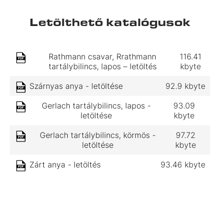
Letölthető katalógusok
Rathmann csavar, Rrathmann
116.41
tartálybilincs, lapos – letöltés
kbyte
Szárnyas anya - letöltése
92.9 kbyte
Gerlach tartálybilincs, lapos -
93.09
letöltése
kbyte
Gerlach tartálybilincs, körmös -
97.72
letöltése
kbyte
Zárt anya - letöltés
93.46 kbyte