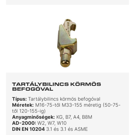
TARTÁLYBILINCS KÖRMÖS
BEFOGÓVAL
Típus:
Tartálybilincs körmös befogóval
Méretek:
M16-75-től M33-155 méretig (50-75-
től 120-155-ig)
Anyagminőségek:
KG, B7, A4, B8M
AD-2000:
W2, W7, W10
DIN EN 10204
3.1 és 3.1 és ASME