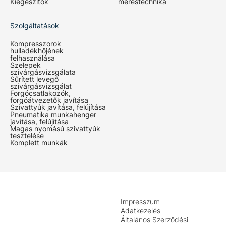
Kiegészítők
méréstechnika
Szolgáltatások
Kompresszorok
hulladékhőjének
felhasználása
Szelepek
szivárgásvizsgálata
Sűrített levegő
szivárgásvizsgálat
Forgócsatlakozók,
forgóátvezetők javítása
Szivattyúk javítása, felújítása
Pneumatika munkahenger
javítása, felújítása
Magas nyomású szivattyúk
tesztelése
Komplett munkák
Impresszum
Adatkezelés
Általános Szerződési