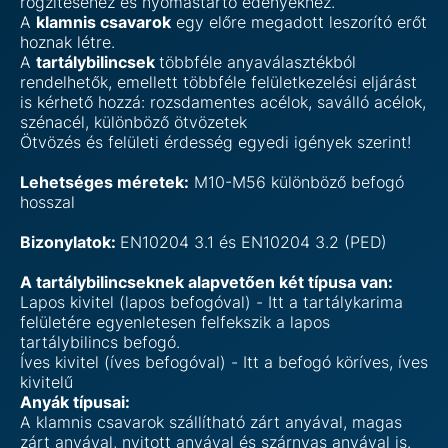
rögzítéséhez és nyomástartó edényekhez.
A
klamnis csavarok
egy előre megadott leszorító erőt
hoznak létre.
A
tartálybilincsek
többféle anyaválasztékból
rendelhetők, emellett többféle felületkezelési eljárást
is kérhető hozzá: rozsdamentes acélok, saválló acélok,
szénacél, különböző ötvözetek
Ötvözés és felületi érdesség egyedi igények szerint!
Lehetséges méretek:
M10-M56 különböző befogó
hosszal
Bizonylatok:
EN10204 3.1 és EN10204 3.2 (PED)
A tartálybilincseknek alapvetően két típusa van:
Lapos kivitel (lapos befogóval) - Itt a tartálykarima
felületére egyenletesen felfekszik a lapos
tartálybilincs befogó.
Íves kivitel (íves befogóval) - Itt a befogó köríves, íves
kivitelű
Anyák típusai:
A klamnis csavarok szállítható zárt anyával, magas
zárt anyával, nyitott anyával és szárnyas anyával is.