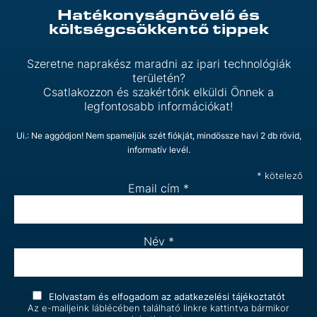
Hatékonyságnövelő és
költségcsökkentő tippek
Szeretne naprakész maradni az ipari technológiák
területén?
Csatlakozzon és szakértőnk elküldi Önnek a
legfontosabb információkat!
Ui.: Ne aggódjon! Nem spameljük szét fiókját, mindössze havi 2 db rövid,
informatív levél.
*
kötelező
Email cím
*
Név
*
Elolvastam és elfogadom az
adatkezelési tájékoztatót
Az e-mailjeink láblécében található linkre kattintva bármikor