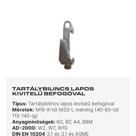
TARTÁLYBILINCS LAPOS
KIVITELŰ BEFOGÓVAL
Típus:
Tartálybilincs lapos kivitelű befogóval
Méretek:
M16-K-tól M33-L méretig (40-60-tól
115-145-ig)
Anyagminőségek:
KG, B7, A4, B8M
AD-2000:
W2, W7, W10
DIN EN 10204
3.1 és 3.1 és ASME