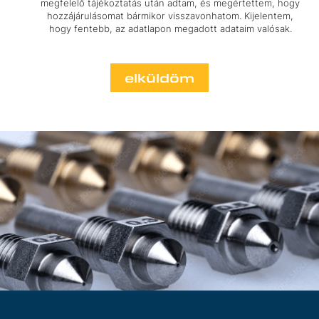
megfelelő tájékoztatás után adtam, és megértettem, hogy
hozzájárulásomat bármikor visszavonhatom. Kijelentem,
hogy fentebb, az adatlapon megadott adataim valósak.
elküldöm