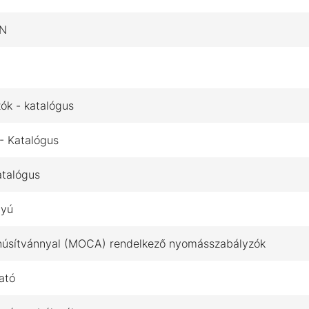
EN
ók - katalógus
- Katalógus
atalógus
tyú
 tanúsítvánnyal (MOCA) rendelkező nyomásszabályzók
ató