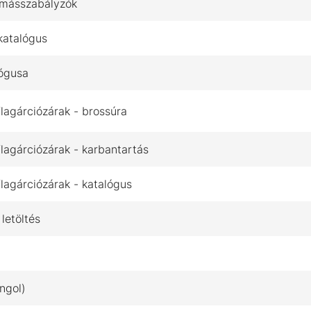
yomásszabályzók
katalógus
lógusa
lagárciózárak - brossúra
lagárciózárak - karbantartás
lagárciózárak - katalógus
letöltés
angol)