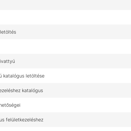
letöltés
ivattyú
katalógus letöltése
kezeléshez katalógus
hetőségei
s felületkezeléshez