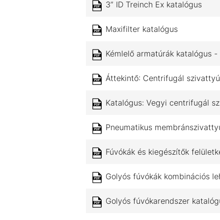
3” ID Treinch Ex katalógus
Maxifilter katalógus
Kémlelő armatúrák katalógus - 
Áttekintő: Centrifugál szivattyú
Katalógus: Vegyi centrifugál sz
Pneumatikus membránszivattyú 
Fúvókák és kiegészítők felület
Golyós fúvókák kombinációs le
Golyós fúvókarendszer katalógu