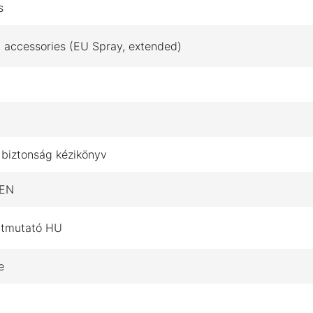
s
 accessories (EU Spray, extended)
s biztonság kézikönyv
 EN
 útmutató HU
e