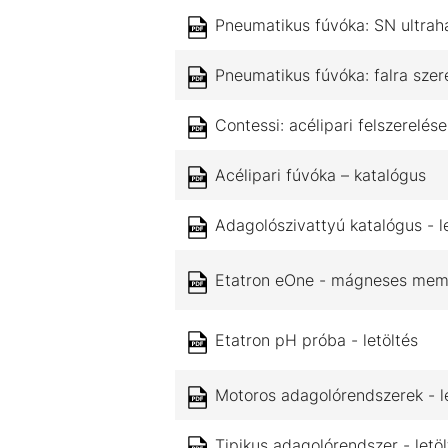
Pneumatikus fúvóka: SN ultrah
Pneumatikus fúvóka: falra szer
Contessi: acélipari felszerelé
Acélipari fúvóka – katalógus
Adagolószivattyú katalógus - l
Etatron eOne - mágneses membr
Etatron pH próba - letöltés
Motoros adagolórendszerek - l
Tipikus adagolórendszer - letöl