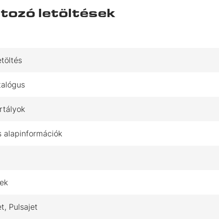
tozó letöltések
töltés
talógus
rtályok
s alapinformációk
sek
, Pulsajet