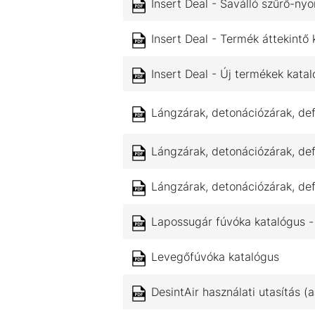
Insert Deal - Saválló szűrő-n
Insert Deal - Termék áttekintő 
Insert Deal - Új termékek kata
Lángzárak, detonációzárak, def
Lángzárak, detonációzárak, def
Lángzárak, detonációzárak, def
Lapossugár fúvóka katalógus - 
Levegőfúvóka katalógus
DesintAir használati utasítás (