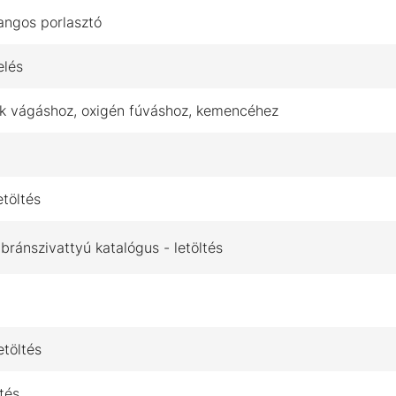
angos porlasztó
elés
sek vágáshoz, oxigén fúváshoz, kemencéhez
etöltés
Akciós fúvóka termékek –
ánszivattyú katalógus - letöltés
raktárról!
Hatalmas kedvezményeket biztosítunk a készlet erejéig.
Ne maradjon le! Nézze meg a konkrét árakat és
termékeket!
etöltés
megnézem az ajánlatokat
tés