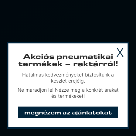
X
Akciós pneumatikai
termékek – raktárról!
Hatalmas kedvezményeket biztosítunk a
készlet erejéig.
Ne maradjon le! Nézze meg a konkrét árakat
és termékeket!
megnézem az ajánlatokat