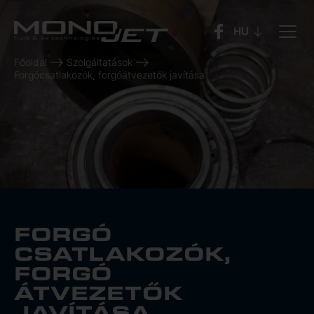
Főoldal
Szolgáltatások
Forgócsatlakozók, forgóátvezetők javítása
FORGÓ
CSATLAKOZÓK,
FORGÓ
ÁTVEZETŐK
JAVÍTÁSA