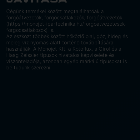
Cégünk termékei között megtalálhatóak a
forgóátvezetők, forgócsatlakozók, forgóátvezetők
(
https://monojet-ipartechnika.hu/forgoatvezetesek-
forgocsatlakozok
) is.
Az eszközt többek között hőközlő olaj, gőz, hideg és
meleg víz nyomás alatt történő továbbítására
használják. A Monojet Kft. a Rotoflux, a Girol és a
Haag Zeissler típusok hivatalos képviselete és
viszonteladója, azonban egyéb márkájú típusokat is
be tudunk szerezni.