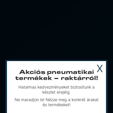
X
Akciós pneumatikai
termékek – raktárról!
Hatalmas kedvezményeket biztosítunk a
készlet erejéig.
Ne maradjon le! Nézze meg a konkrét árakat
és termékeket!