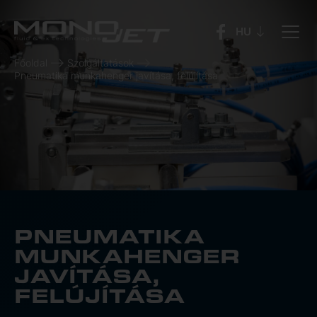
Főoldal
Szolgáltatások
Pneumatika munkahenger javítása, felújítása
PNEUMATIKA
MUNKAHENGER
JAVÍTÁSA,
FELÚJÍTÁSA