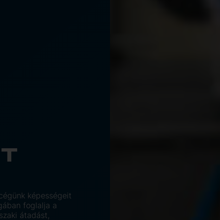
T
 cégünk képességeit
ában foglalja a
űszaki átadást,