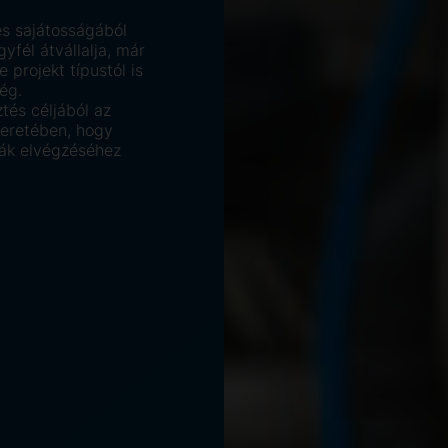
és sajátosságából
gyfél átvállalja, már
e projekt típustól is
ég.
tés céljából az
 keretében, hogy
kák elvégzéséhez