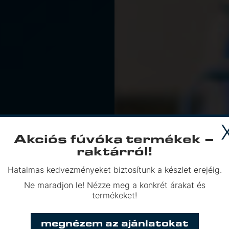
Akciós fúvóka termékek –
raktárról!
Hatalmas kedvezményeket biztosítunk a készlet erejéig.
Ne maradjon le! Nézze meg a konkrét árakat és
termékeket!
megnézem az ajánlatokat