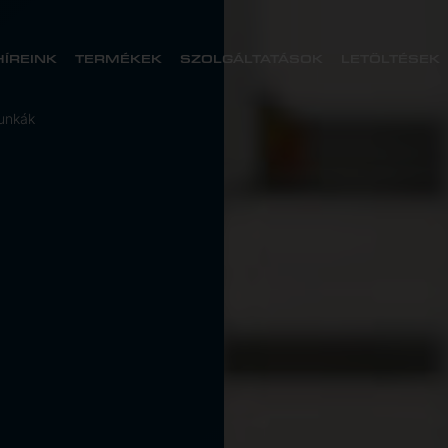
HÍREINK
TERMÉKEK
SZOLGÁLTATÁSOK
LETÖLTÉSEK
unkák