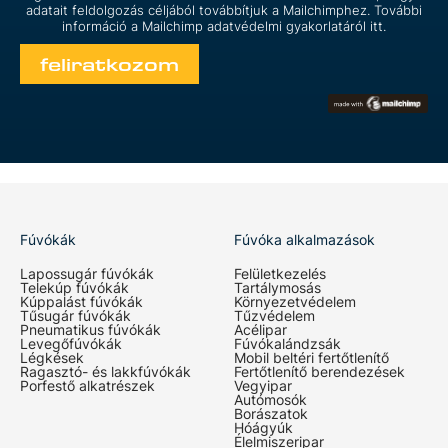
adatait feldolgozás céljából továbbítjuk a Mailchimphez. További
információ a Mailchimp
adatvédelmi gyakorlatáról itt.
Fúvókák
Fúvóka alkalmazások
Lapossugár fúvókák
Felületkezelés
Telekúp fúvókák
Tartálymosás
Kúppalást fúvókák
Környezetvédelem
Tűsugár fúvókák
Tűzvédelem
Pneumatikus fúvókák
Acélipar
Levegőfúvókák
Fúvókalándzsák
Légkések
Mobil beltéri fertőtlenítő
Ragasztó- és lakkfúvókák
Fertőtlenítő berendezések
Porfestő alkatrészek
Vegyipar
Autómosók
Borászatok
Hóágyúk
Élelmiszeripar