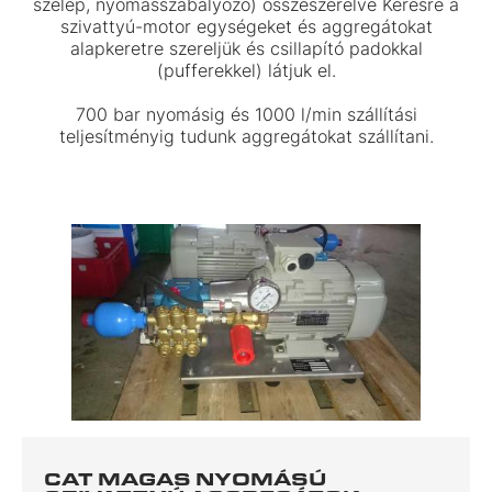
szelep, nyomásszabályozó) összeszerelve Kérésre a
szivattyú-motor egységeket és aggregátokat
alapkeretre szereljük és csillapító padokkal
(pufferekkel) látjuk el.
700 bar nyomásig és 1000 l/min szállítási
teljesítményig tudunk aggregátokat szállítani.
CAT MAGAS NYOMÁSÚ