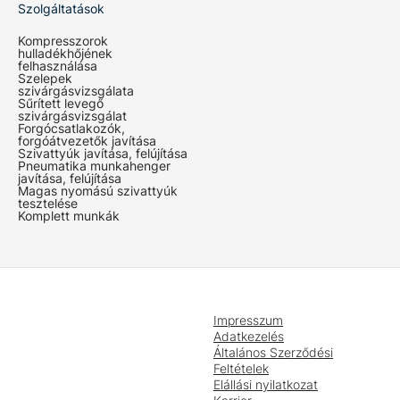
Szolgáltatások
Kompresszorok
hulladékhőjének
felhasználása
Szelepek
szivárgásvizsgálata
Sűrített levegő
szivárgásvizsgálat
Forgócsatlakozók,
forgóátvezetők javítása
Szivattyúk javítása, felújítása
Pneumatika munkahenger
javítása, felújítása
Magas nyomású szivattyúk
tesztelése
Komplett munkák
Impresszum
Adatkezelés
Általános Szerződési
Feltételek
Elállási nyilatkozat