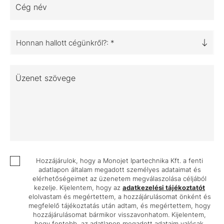
Cég név
Honnan hallott cégünkről?: *
Üzenet szövege
Hozzájárulok, hogy a Monojet Ipartechnika Kft. a fenti
adatlapon általam megadott személyes adataimat és
elérhetőségeimet az üzenetem megválaszolása céljából
kezelje. Kijelentem, hogy az
adatkezelési tájékoztatót
elolvastam és megértettem, a hozzájárulásomat önként és
megfelelő tájékoztatás után adtam, és megértettem, hogy
hozzájárulásomat bármikor visszavonhatom. Kijelentem,
hogy fentebb, az adatlapon megadott adataim valósak.