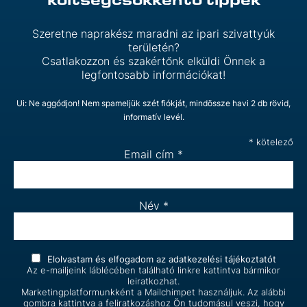
Szeretne naprakész maradni az ipari szivattyúk
területén?
Csatlakozzon és szakértőnk elküldi Önnek a
legfontosabb információkat!
Ui: Ne aggódjon! Nem spameljük szét fiókját, mindössze havi 2 db rövid,
informatív levél.
*
kötelező
Email cím
*
Név
*
Elolvastam és elfogadom az
adatkezelési tájékoztatót
Az e-mailjeink láblécében található linkre kattintva bármikor
leiratkozhat.
Marketingplatformunkként a Mailchimpet használjuk. Az alábbi
gombra kattintva a feliratkozáshoz Ön tudomásul veszi, hogy