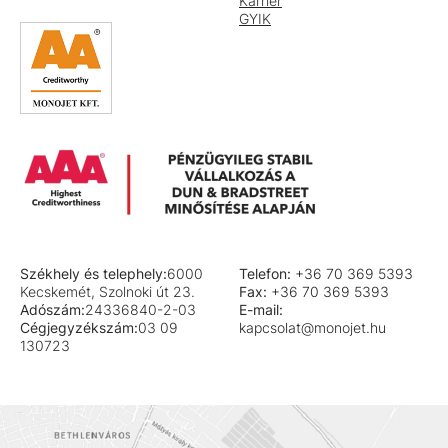
Karrier
GYIK
Székhely és telephely:
6000
Telefon:
+36 70 369 5393
Kecskemét, Szolnoki út 23.
Fax:
+36 70 369 5393
Adószám:
24336840-2-03
E-mail:
Cégjegyzékszám:
03 09
kapcsolat@monojet.hu
130723