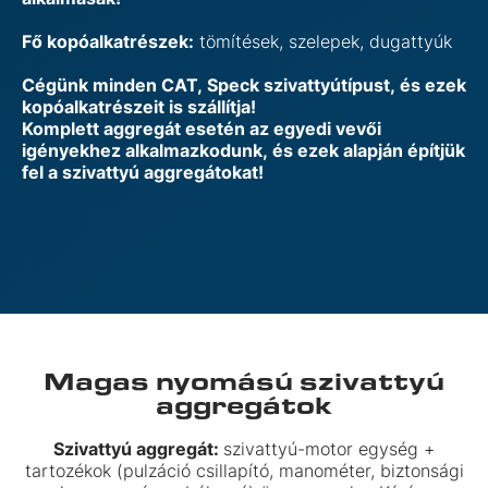
Fő kopóalkatrészek:
tömítések, szelepek, dugattyúk
Cégünk minden CAT, Speck szivattyútípust, és ezek
kopóalkatrészeit is szállítja!
Komplett aggregát esetén az egyedi vevői
igényekhez alkalmazkodunk, és ezek alapján építjük
fel a szivattyú aggregátokat!
Magas nyomású szivattyú
aggregátok
Szivattyú aggregát:
szivattyú-motor egység +
tartozékok (pulzáció csillapító, manométer, biztonsági