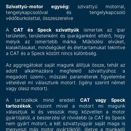
Szivattyú-motor egység:
szivattyú motorral,
tengelykapcsolóval és tengelykapcsoló
védőburkolattal, összeszerelve
A
CAT és Speck szivattyúk
ismertek az ipar
területén, területenként és iparáganként eltérő, hogy
melyik az ismertebb márka. Működési elvüket,
kialakításukat, minőségüket és élettartamukat tekintve
a CAT és a Speck között nincs különbség.
Az aggregátokat saját magunk állítjuk össze, tehát az
adott alkalmazásra megfelelő szivattyúhoz a
megadott üzemi-, műszaki paraméterek figyelembe
vételével mi választunk motort. (igény szerint német
vagy olasz motort).
A tartozékok mind eredeti
CAT vagy Speck
tartozékok
, viszont mivel a motort mi magunk
választjuk ki és vesszük meg közvetlen a motor
gyártójától, a beszerzési út rövidebb (a CAT és Speck
nem gyárt motort, a két szivattyúgyár saját maga is
megveszi más motor gyártóktól), illetve a munkadíj