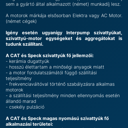
sem a gyártó által alkalmazott (német) munkadíj lesz.
A motorok márkája elsősorban Elektra vagy AC Motor.
(német cégek)
Igény esetén ugyanígy Interpump szivattyúkat,
szivattyú-motor egységeket és aggregátokat is
tudunk szállítani.
A CAT és Speck szivattyúk fő jellemzői:
-
kerámia dugattyúk
-
hosszú élettartam a minőségi anyagok miatt
-
a motor fordulatszámától függő szállítási
teljesítmény
-
frekvenciaváltóval történő szabályzásra alkalmas
motorok
-
a szállítási teljesítmény minden ellennyomás esetén
állandó marad
-
csekély pulzáció
A CAT és Speck magas nyomású szivattyúk fő
alkalmazási területei: