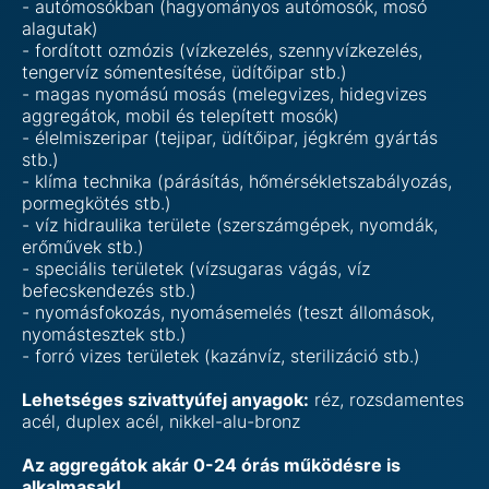
-
autómosókban (hagyományos autómosók, mosó
alagutak)
-
fordított ozmózis (vízkezelés, szennyvízkezelés,
tengervíz sómentesítése, üdítőipar stb.)
-
magas nyomású mosás (melegvizes, hidegvizes
aggregátok, mobil és telepített mosók)
-
élelmiszeripar (tejipar, üdítőipar, jégkrém gyártás
stb.)
-
klíma technika (párásítás, hőmérsékletszabályozás,
pormegkötés stb.)
-
víz hidraulika területe (szerszámgépek, nyomdák,
erőművek stb.)
-
speciális területek (vízsugaras vágás, víz
befecskendezés stb.)
-
nyomásfokozás, nyomásemelés (teszt állomások,
nyomástesztek stb.)
-
forró vizes területek (kazánvíz, sterilizáció stb.)
Lehetséges szivattyúfej anyagok:
réz, rozsdamentes
acél, duplex acél, nikkel-alu-bronz
Az aggregátok akár 0-24 órás működésre is
alkalmasak!