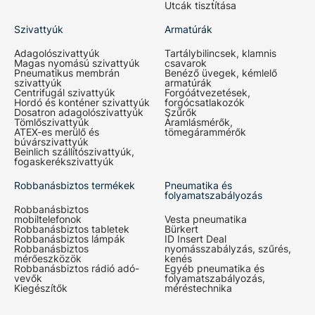
Utcák tisztítása
Szivattyúk
Armatúrák
Adagolószivattyúk
Tartálybilincsek, klamnis
Magas nyomású szivattyúk
csavarok
Pneumatikus membrán
Benéző üvegek, kémlelő
szivattyúk
armatúrák
Centrifugál szivattyúk
Forgóátvezetések,
Hordó és konténer szivattyúk
forgócsatlakozók
Dosatron adagolószivattyúk
Szűrők
Tömlőszivattyúk
Áramlásmérők,
ATEX-es merülő és
tömegárammérők
búvárszivattyúk
Beinlich szállítószivattyúk,
fogaskerékszivattyúk
Robbanásbiztos termékek
Pneumatika és
folyamatszabályozás
Robbanásbiztos
mobiltelefonok
Vesta pneumatika
Robbanásbiztos tabletek
Bürkert
Robbanásbiztos lámpák
ID Insert Deal
Robbanásbiztos
nyomásszabályzás, szűrés,
mérőeszközök
kenés
Robbanásbiztos rádió adó-
Egyéb pneumatika és
vevők
folyamatszabályozás,
Kiegészítők
méréstechnika