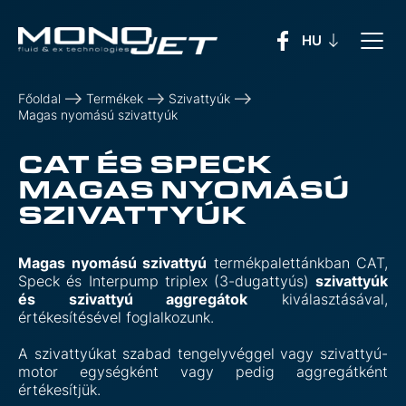
Főoldal
Termékek
Szivattyúk
Magas nyomású szivattyúk
CAT ÉS SPECK
MAGAS NYOMÁSÚ
SZIVATTYÚK
Magas nyomású szivattyú
termékpalettánkban CAT,
Speck és Interpump triplex (3-dugattyús)
szivattyúk
és szivattyú aggregátok
kiválasztásával,
értékesítésével foglalkozunk.
A szivattyúkat szabad tengelyvéggel vagy szivattyú-
motor egységként vagy pedig aggregátként
értékesítjük.