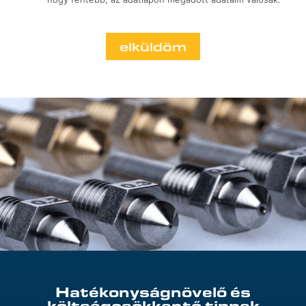
elküldöm
Hatékonyságnövelő és
költségcsökkentő tippek