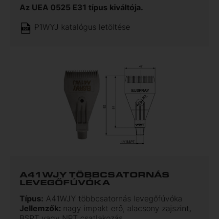
Az UEA 0525 E31 típus kiváltója.
P1WYJ katalógus letöltése
A41WJY TÖBBCSATORNÁS
LEVEGŐFÚVÓKA
Típus:
A41WJY többcsatornás levegőfúvóka
Jellemzők:
nagy impakt erő, alacsony zajszint,
BSPT vagy NPT csatlakozás