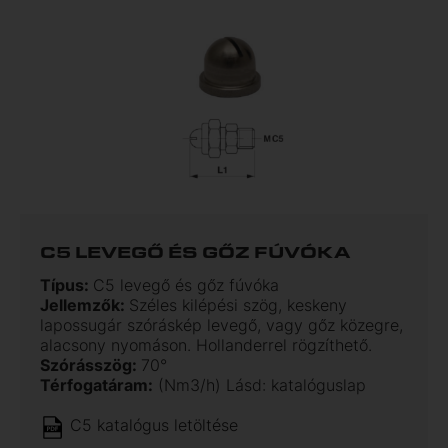
C5 LEVEGŐ ÉS GŐZ FÚVÓKA
Típus:
C5 levegő és gőz fúvóka
Jellemzők:
Széles kilépési szög, keskeny
lapossugár szóráskép levegő, vagy gőz közegre,
alacsony nyomáson. Hollanderrel rögzíthető.
Szórásszög:
70°
Térfogatáram:
(Nm3/h) Lásd: katalóguslap
C5 katalógus letöltése