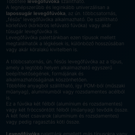
Többféle
levegőfúvóka
szállítható.
A legnépszerűbb és leginkább univerzálisan a
lapossugár levegőfúvóka
, az ún. többcsatornás,
„fésűs” levegőfúvóka alkalmazható. De szállítható
körlefúvó (körkörös lefúvató fúvóka) vagy akár
tűsugár levegfúvóka is.
Levegőfúvóka palettánkban ezen típusok mellett
megtalálhatók a légkések is, különböző hosszúsában
vagy akár köralakú kivitelben is.
A többcsatornás, ún. fésűs levegőfúvóka az a típus,
amely a legtöbb helyen alkalmazható egyszerű
beépíthetőségének, formájának és
alkalmazhatóságának köszönhetően.
Többféle anyagból szállítható, így POM-ból (műszaki
műanyag), alumíniumból vagy rozsdamentes acélból
is.
Ez a fúvóka két félből (alumínium és rozsdamentes)
vagy két fröccsöntött félből (műanyag) tevődik össze.
A két felet csavarok (alumínium és rozsdamentes)
vagy pedig ragasztás köti össze.
Levegőfúvóka
palettánk emellett más típusokra vagy