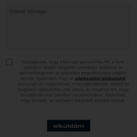
Üzenet szövege
Hozzájárulok, hogy a Monojet Ipartechnika Kft. a fenti
adatlapon általam megadott személyes adataimat és
elérhetőségeimet az üzenetem megválaszolása céljából
kezelje. Kijelentem, hogy az
adatkezelési tájékoztatót
elolvastam és megértettem, a hozzájárulásomat önként és
megfelelő tájékoztatás után adtam, és megértettem, hogy
hozzájárulásomat bármikor visszavonhatom. Kijelentem,
hogy fentebb, az adatlapon megadott adataim valósak.
elküldöm