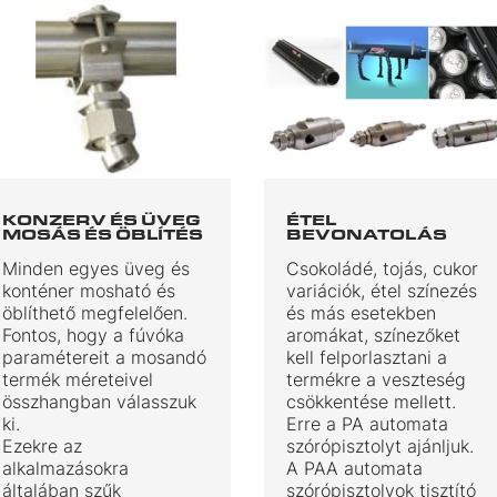
KONZERV ÉS ÜVEG
ÉTEL
MOSÁS ÉS ÖBLÍTÉS
BEVONATOLÁS
Minden egyes üveg és
Csokoládé, tojás, cukor
konténer mosható és
variációk, étel színezés
öblíthető megfelelően.
és más esetekben
Fontos, hogy a fúvóka
aromákat, színezőket
paramétereit a mosandó
kell felporlasztani a
termék méreteivel
termékre a veszteség
összhangban válasszuk
csökkentése mellett.
ki.
Erre a PA automata
Ezekre az
szórópisztolyt ajánljuk.
alkalmazásokra
A PAA automata
általában szűk
szórópisztolyok tisztító