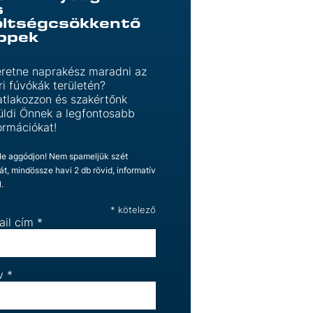
s
öltségcsökkentő
ippek
retne naprakész maradni az
ri fúvókák területén?
tlakozzon és szakértőnk
üldi Önnek a legfontosabb
ormációkat!
Ne aggódjon! Nem spameljük szét
ját, mindössze havi 2 db rövid, informatív
l.
*
kötelező
ail cím
*
v
*