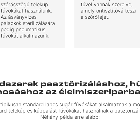
szórásszögű telekúp
tűvel vannak szerelve,
fúvókákat használunk.
amely öntisztítóvá teszi
Az ásványvizes
a szórófejet.
palackok sterilizálására
pedig pneumatikus
fúvókát alkalmazunk.
Akciós fúvóka termékek –
raktárról!
Hatalmas kedvezményeket biztosítunk a készlet erejéig.
dszerek pasztörizáláshoz, h
Ne maradjon le! Nézze meg a konkrét árakat és
osáshoz az élelmiszeriparb
termékeket!
 tipikusan standard lapos sugár fúvókákat alkalmaznak a mo
megnézem az ajánlatokat
ard telekúp és kúppalást fúvókákat használnak a pasztörizál
Néhány példa erre alább: