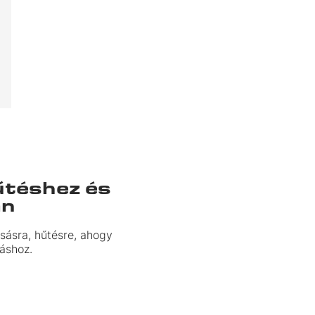
X
űtéshez és
an
sásra, hűtésre, ahogy
áshoz.