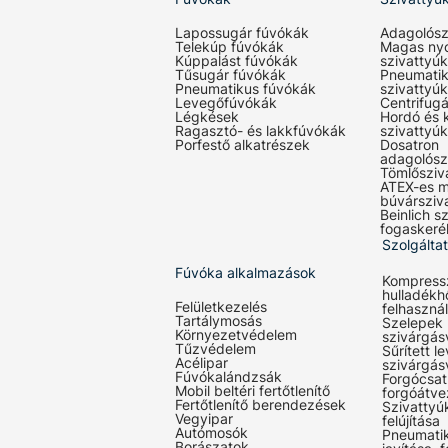
Lapossugár fúvókák
Adagolósz
Telekúp fúvókák
Magas ny
Kúppalást fúvókák
szivattyúk
Tűsugár fúvókák
Pneumati
Pneumatikus fúvókák
szivattyúk
Levegőfúvókák
Centrifugá
Légkések
Hordó és 
Ragasztó- és lakkfúvókák
szivattyúk
Porfestő alkatrészek
Dosatron
adagolósz
Tömlősziv
ATEX-es m
búvársziv
Beinlich sz
fogaskeré
Szolgálta
Fúvóka alkalmazások
Kompress
hulladékh
Felületkezelés
felhaszná
Tartálymosás
Szelepek
Környezetvédelem
szivárgás
Tűzvédelem
Sűrített l
Acélipar
szivárgás
Fúvókalándzsák
Forgócsat
Mobil beltéri fertőtlenítő
forgóátve
Fertőtlenítő berendezések
Szivattyúk
Vegyipar
felújítása
Autómosók
Pneumati
Borászatok