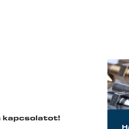
a kapcsolatot!
H