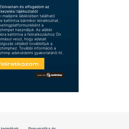
Elolvastam és elfogadom az
tkezelési tájékoztatót
-mailjeink láblécében található
re kattintva bármikor leiratkozhat.
ketingplatformunkként a
lchimpet használjuk. Az alábbi
bra kattintva a feliratkozáshoz Ön
omásul veszi, hogy adatait
olgozás céljából továbbítjuk a
lchimphez. További információ a
lchimp
adatvédelmi gyakorlatáról itt.
 termékek
Pneumatika és