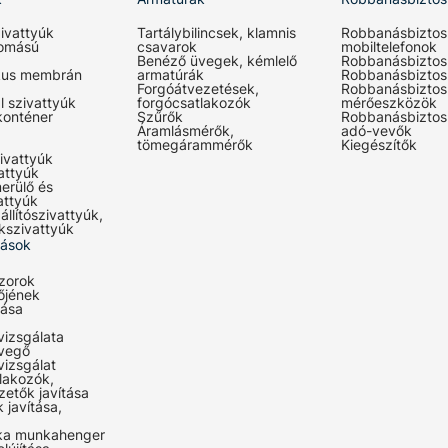
ivattyúk
Tartálybilincsek, klamnis
Robbanásbiztos
omású
csavarok
mobiltelefonok
Benéző üvegek, kémlelő
Robbanásbiztos
kus membrán
armatúrák
Robbanásbiztos
Forgóátvezetések,
Robbanásbiztos
l szivattyúk
forgócsatlakozók
mérőeszközök
konténer
Szűrők
Robbanásbiztos
Áramlásmérők,
adó-vevők
tömegárammérők
Kiegészítők
ivattyúk
attyúk
erülő és
attyúk
állítószivattyúk,
kszivattyúk
tások
zorok
őjének
lása
vizsgálata
evegő
vizsgálat
lakozók,
zetők javítása
 javítása,
ka munkahenger