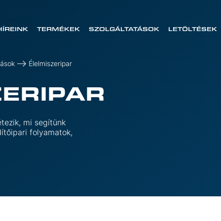
HÍREINK
TERMÉKEK
SZOLGÁLTATÁSOK
LETÖLTÉSEK
zások
Élelmiszeripar
ZERIPAR
tezik, mi segítünk
ítőipari folyamatok,