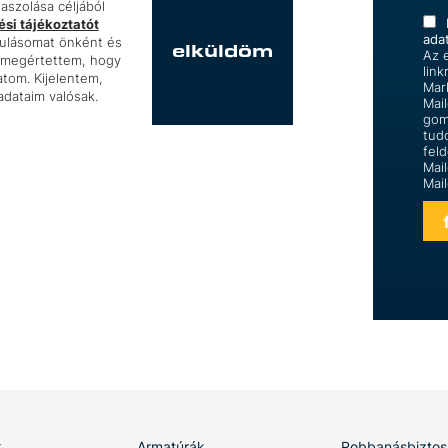
szolása céljából
si tájékoztatót
ada
rulásomat önként és
elküldöm
Az e
s megértettem, hogy
link
tom. Kijelentem,
Mar
dataim valósak.
Mai
gom
tud
feld
Mai
Mai
k
Armatúrák
Robbanásbiztos