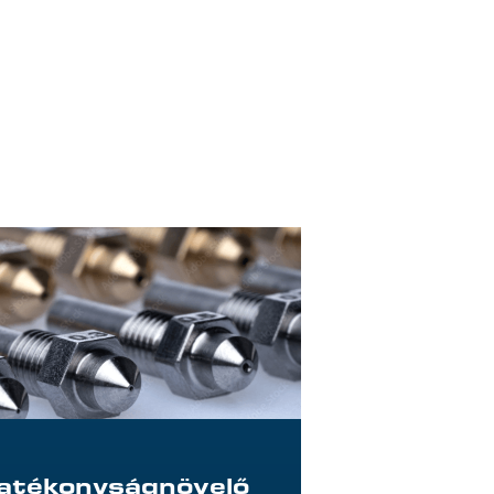
atékonyságnövelő