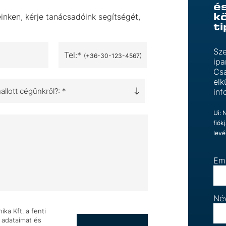
é
k
inken, kérje tanácsadóink segítségét,
t
Sze
Tel:*
(+36-30-123-4567)
ipa
Csa
elk
llott cégünkről?: *
inf
Ui: 
fiók
levé
Em
Né
ka Kft. a fenti
 adataimat és