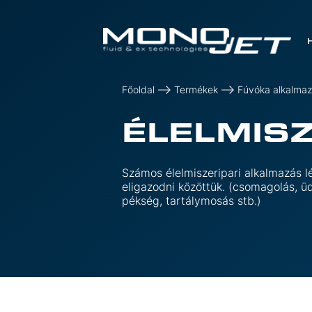
Főoldal
Termékek
Fúvóka alkalma
ÉLELMIS
Számos élelmiszeripari alkalmazás lé
eligazodni közöttük. (csomagolás, üd
pékség, tartálymosás stb.)