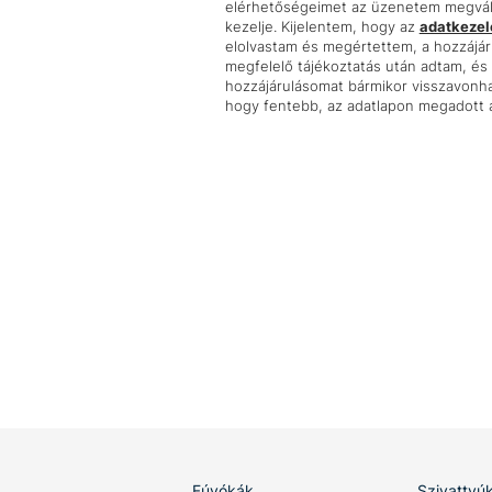
elérhetőségeimet az üzenetem megvála
kezelje. Kijelentem, hogy az
adatkezelé
elolvastam és megértettem, a hozzájá
megfelelő tájékoztatás után adtam, é
hozzájárulásomat bármikor visszavonha
hogy fentebb, az adatlapon megadott a
Fúvókák
Szivattyú