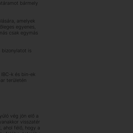
gatáramot bármely
álására, amelyek
gőleges egyenes,
yomás csak egymás
 bizonylatot is
 IBC-k és bin-ek
ar területén
nyúló vég jön elő a
yanakkor visszatér
 ahol félő, hogy a