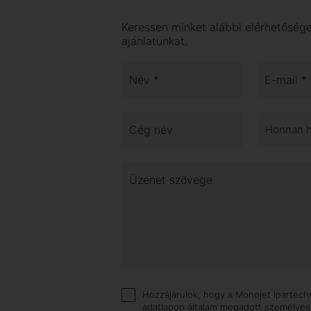
Keressen minket alábbi elérhetősége
ajánlatunkat.
Név *
E-mail *
Cég név
Honnan ha
Üzenet szövege
Hozzájárulok, hogy a Monojet Ipartechni
adatlapon általam megadott személyes