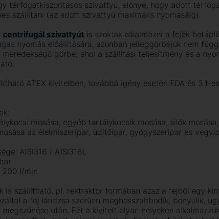
gy térfogatkiszorításos szivattyú, előnye, hogy adott térfo
es szállítani (az adott szivattyú maximális nyomásáig).
s
centrifugál szivattyút
is szoktak alkalmazni a fejek betápl
gas nyomás előállítására, azonban jelleggörbéjük nem füg
meredekségű görbe, ahol a szállítási teljesítmény és a n
ató.
llítható ATEX kivitelben, továbbá igény esetén FDA és 3.1-es
ek:
tálykocsi mosása, egyéb tartálykocsik mosása, silók mosása,
osása az élelmiszeripar, üdítőipar, gyógyszeripar és vegyip
ége: AISI316 / AISI316L
bar
 200 l/min
k is szállítható, pl. rektraktor formában azaz a fejből egy ki
záltal a fej lándzsa szerűen meghosszabbodik, benyúlik, ug
megszűnése után. Ezt a kivitelt olyan helyeken alkalmazzuk,