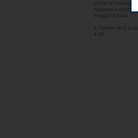
motorral működtetet
menetes kivitelűek.
meggátolására.
A fejeken lévő pro
4 db.