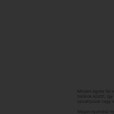
Minden egyes fej té
határok között, íg
szivattyúval vagy s
Magas nyomású feje