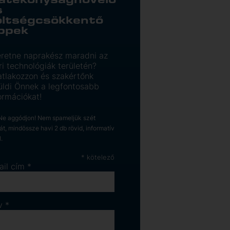
s
öltségcsökkentő
ippek
retne naprakész maradni az
ri technológiák területén?
tlakozzon és szakértőnk
üldi Önnek a legfontosabb
ormációkat!
 Ne aggódjon! Nem spameljük szét
ját, mindössze havi 2 db rövid, informatív
l.
*
kötelező
ail cím
*
v
*