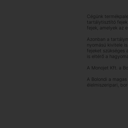
Cégünk termékpale
tartálytisztító feje
fejek, amelyek az 
Azonban a tartálym
nyomású kivitele i
fejeket szükséges a
is eltérő a hagyo
A Monojet Kft. a Bo
A Bolondi a magas 
élelmiszeripari, bo