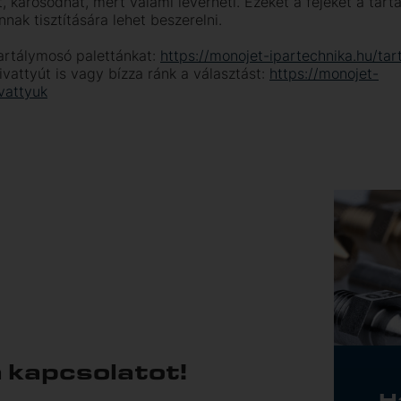
 károsodhat, mert valami leverheti. Ezeket a fejeket a tartá
nak tisztítására lehet beszerelni.
artálymosó palettánkat:
https://monojet-ipartechnika.hu/ta
vattyút is vagy bízza ránk a választást:
https://monojet-
vattyuk
a kapcsolatot!
H