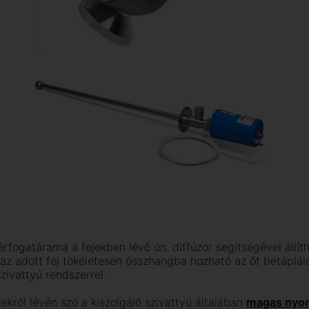
rfogatárama a fejekben lévő ún. diffúzor segítségével állít
y az adott fej tökéletesen összhangba hozható az őt betáplá
zivattyú rendszerrel.
kről lévén szó a kiszolgáló szivattyú általában
magas nyo