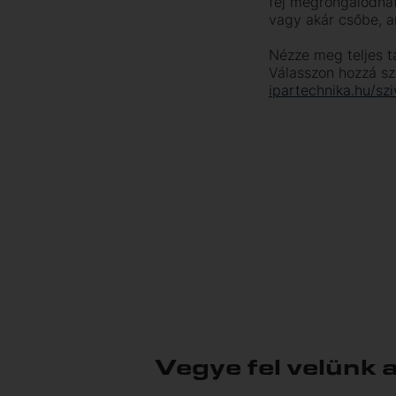
fej megrongálódhat,
vagy akár csőbe, an
Nézze meg teljes t
Válasszon hozzá szi
ipartechnika.hu/szi
Vegye fel velünk 