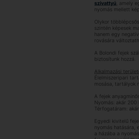
szivattyú
, amely e
nyomás mellett kép
Olykor többlépcső
szintén képesek ma
hanem egy negatív 
rovására változtath
A Bolondi fejek szá
biztosítunk hozzá.
Alkalmazási terület
Élelmiszeripari tar
mosása, tartályok m
A fejek anyagminős
Nyomás: akár 200 
Térfogatáram: akár
Egyedi kivitelű feje
nyomás hatására, e
a házába a nyomás 