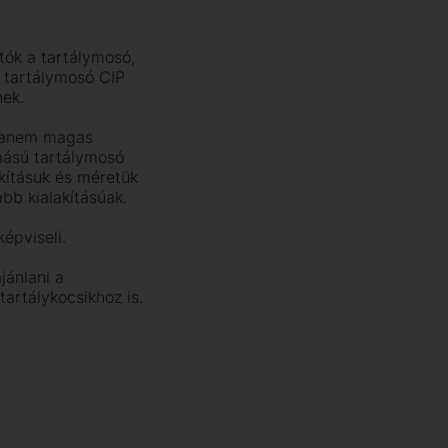
ók a tartálymosó,
 a tartálymosó CIP
nek.
 hanem magas
mású tartálymosó
akításuk és méretük
abb kialakításúak.
épviseli.
ánlani a
tartálykocsikhoz is.