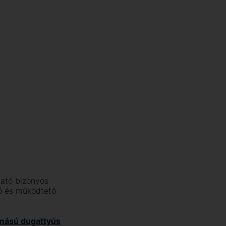
ható bizonyos
ló és működtető
mású dugattyús