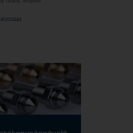
ly falába, tetejébe
rtalymosas
atékonyságnövelő