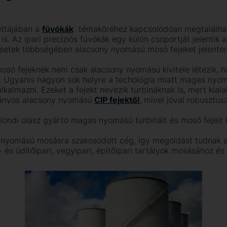
ttájában a
fúvóká
k
témaköréhez kapcsolódóan megtalálhat
k is. Az ipari precíziós fúvókák egy külön csoportját jelentik
esetek többségében alacsony nyomású mosó fejeket jelente
osó fejeknek nem csak alacsony nyomású kivitele létezik,
s. Ugyanis nagyon sok helyre a techológia miatt magas nyo
lkalmazni. Ezeket a fejekt nevezik turbináknak is, mert kial
mányos alacsony nyomású
CIP fejektő
l
, mivel jóval robusztus
londi olasz gyártó magas nyomású turbináit és mosó fejeit k
nyomású mosásra szakosodott cég, így megoldást tudnak aj
r- és üdítőipari, vegyipari, építőipari tartályok mosásához és 