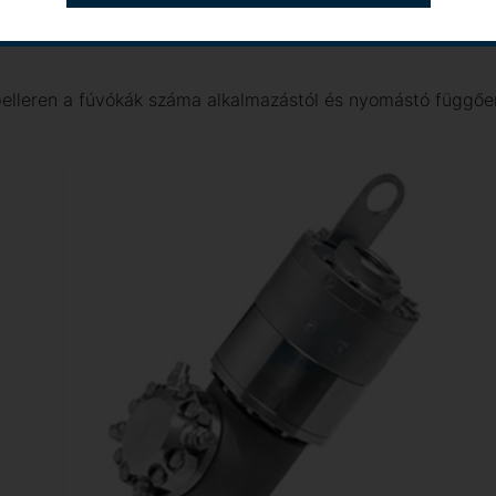
t kivitelek. Egyes típusok szállíthatók benyúló szárral is, m
 Menetes kivitel esetén a fejen található egy biztosíték is a
pelleren a fúvókák száma alkalmazástól és nyomástó függőe