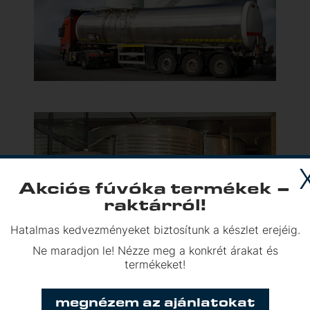
Akciós fúvóka termékek –
raktárról!
Hatalmas kedvezményeket biztosítunk a készlet erejéig.
Ne maradjon le! Nézze meg a konkrét árakat és
termékeket!
megnézem az ajánlatokat
ek közeg, azaz térfogatáram által hajtottak, elektromotorra