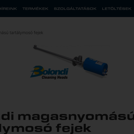
HÍREINK
TERMÉKEK
SZOLGÁLTATÁSOK
LETÖLTÉSEK
ású tartálymosó fejek
ndi magasnyomás
lymosó fejek