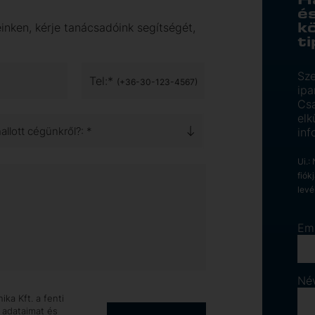
é
k
inken, kérje tanácsadóink segítségét,
t
Sze
Tel:*
(+36-30-123-4567)
ipa
Csa
elk
llott cégünkről?: *
inf
Ui.:
fiók
levé
Em
Né
ka Kft. a fenti
 adataimat és