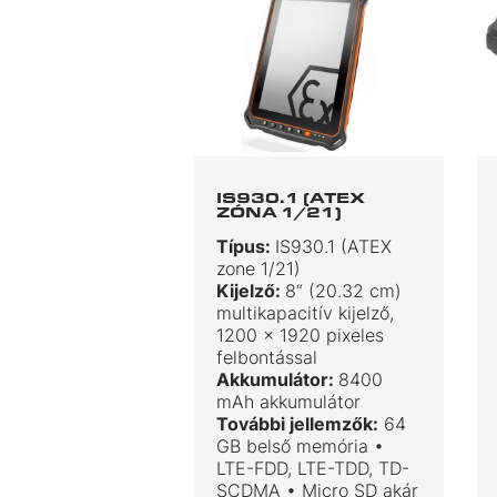
IS930.1 (ATEX
ZÓNA 1/21)
Típus:
IS930.1 (ATEX
zone 1/21)
Kijelző:
8“ (20.32 cm)
multikapacitív kijelző,
1200 x 1920 pixeles
felbontással
Akkumulátor:
8400
mAh akkumulátor
További jellemzők:
64
GB belső memória •
LTE-FDD, LTE-TDD, TD-
SCDMA • Micro SD akár