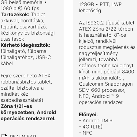
GB belső memória •
128GB • PTT, LWP
1080 p @ 60 fps
lehetőség
Tartozékok:
Tablet
akkuval, hordtáska,
Az IS930.2 típusú tablet
fejpánt, csavarhúzó,
ATEX Zóna 2/22 térben
kézikönyv és biztonsági
is használható. 8”-os
utasítások
kijelző, rendkívül
Kérhető kiegészítők:
robusztus megjelenés és
fülhallgató, fülpárna
nagyteljesítmény
fülhallgatóhoz, USB-C
jellemzi, továbbá
kábel
számos technikai előnyt
kínál, mint például 8400
Fejre szerelhető ATEX
mAh-s akkumulátor,
robbanásbiztos tablet,
Qualcomm Snapdragon
ezáltal biztosítva a
SDM 660 processor,
mindkét kéz
NFC, Android ™ 9
szabadhasználatát.
operációs rendszer.
Zóna 1/21-es
környezetben, Android
Előnyei:
operációs rendszerrel.
- AndroidTM 9
- 4G (LTE)
- NFC
REALWEAR