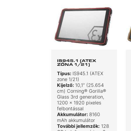
IS945.1 (ATEX
ZÓNA 1/21)
Típus:
IS945.1 (ATEX
zone 1/21)
Kijelző:
10,1“ (25.654
cm) Corning® Gorilla®
Glass 3rd generation,
1200 x 1920 pixeles
felbontással
Akkumulátor:
8160
mAh akkumulátor
További jellemzők:
128