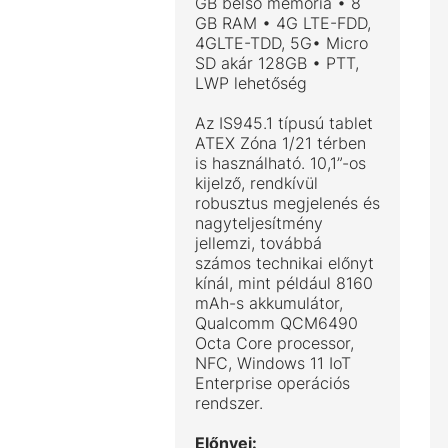
GB belső memória • 8
GB RAM • 4G LTE-FDD,
4GLTE-TDD, 5G• Micro
SD akár 128GB • PTT,
LWP lehetőség
Az IS945.1 típusú tablet
ATEX Zóna 1/21 térben
is használható. 10,1”-os
kijelző, rendkívül
robusztus megjelenés és
nagyteljesítmény
jellemzi, továbbá
számos technikai előnyt
kínál, mint például 8160
mAh-s akkumulátor,
Qualcomm QCM6490
Octa Core processor,
NFC, Windows 11 IoT
Enterprise operációs
rendszer.
Előnyei: