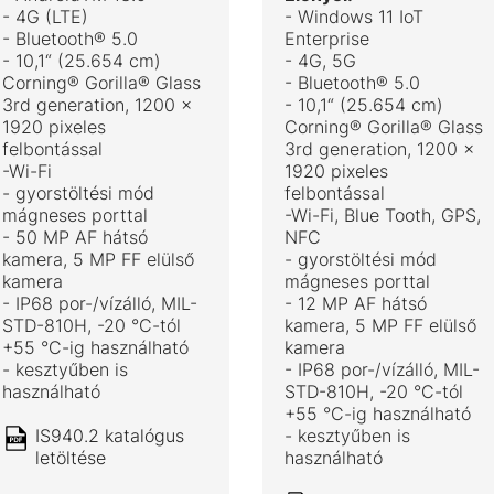
- 4G (LTE)
- Windows 11 IoT
- Bluetooth® 5.0
Enterprise
- 10,1“ (25.654 cm)
- 4G, 5G
Corning® Gorilla® Glass
- Bluetooth® 5.0
3rd generation, 1200 x
- 10,1“ (25.654 cm)
1920 pixeles
Corning® Gorilla® Glass
felbontással
3rd generation, 1200 x
-Wi-Fi
1920 pixeles
- gyorstöltési mód
felbontással
mágneses porttal
-Wi-Fi, Blue Tooth, GPS,
- 50 MP AF hátsó
NFC
kamera, 5 MP FF elülső
- gyorstöltési mód
kamera
mágneses porttal
- IP68 por-/vízálló, MIL-
- 12 MP AF hátsó
STD-810H, -20 °C-tól
kamera, 5 MP FF elülső
+55 °C-ig használható
kamera
- kesztyűben is
- IP68 por-/vízálló, MIL-
használható
STD-810H, -20 °C-tól
+55 °C-ig használható
IS940.2 katalógus
- kesztyűben is
letöltése
használható