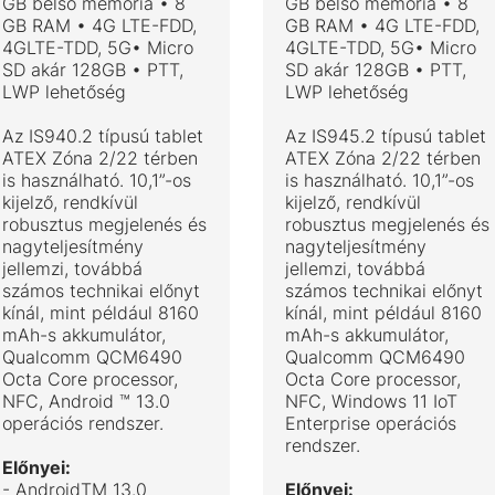
GB belső memória • 8
GB belső memória • 8
GB RAM • 4G LTE-FDD,
GB RAM • 4G LTE-FDD,
4GLTE-TDD, 5G• Micro
4GLTE-TDD, 5G• Micro
SD akár 128GB • PTT,
SD akár 128GB • PTT,
LWP lehetőség
LWP lehetőség
Az IS940.2 típusú tablet
Az IS945.2 típusú tablet
ATEX Zóna 2/22 térben
ATEX Zóna 2/22 térben
is használható. 10,1”-os
is használható. 10,1”-os
kijelző, rendkívül
kijelző, rendkívül
robusztus megjelenés és
robusztus megjelenés és
nagyteljesítmény
nagyteljesítmény
jellemzi, továbbá
jellemzi, továbbá
számos technikai előnyt
számos technikai előnyt
kínál, mint például 8160
kínál, mint például 8160
mAh-s akkumulátor,
mAh-s akkumulátor,
Qualcomm QCM6490
Qualcomm QCM6490
Octa Core processor,
Octa Core processor,
NFC, Android ™ 13.0
NFC, Windows 11 IoT
operációs rendszer.
Enterprise operációs
rendszer.
Előnyei:
- AndroidTM 13.0
Előnyei: