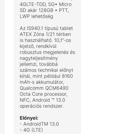
4GLTE-TDD, 5G• Micro
SD akár 128GB • PTT,
LWP lehetőség
Az IS940.1 típusú tablet
ATEX Zóna 1/21 térben
is használható. 10,1”-os
kijelző, rendkívül
robusztus megjelenés és
nagyteljesítmény
jellemzi, továbbá
számos technikai előnyt
kínál, mint például 8160
mAh-s akkumulátor,
Qualcomm QCM6490
Octa Core processor,
NFC, Android ™ 13.0
operációs rendszer.
Előnyei:
- AndroidTM 13.0
- 4G (LTE)