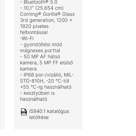
- Bluetooth® 5.0
- 10,1“ (25.654 cm)
Corning® Gorilla® Glass
3rd generation, 1200 x
1920 pixeles
felbontással
-Wi-Fi
- gyorstöltési mód
mágneses porttal
- 50 MP AF hátsó
kamera, 5 MP FF elülső
kamera
- IP68 por-/vízálló, MIL-
STD-810H, -20 °C-tól
+55 °C-ig használható
- kesztyűben is
használható
IS940.1 katalógus
letöltése