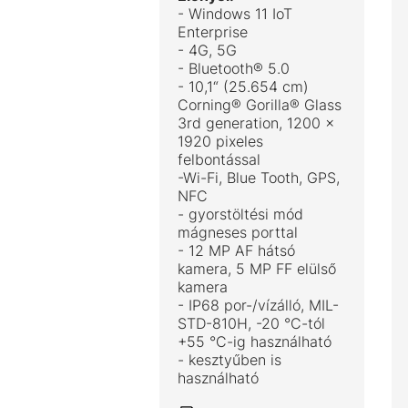
- Windows 11 IoT
Enterprise
- 4G, 5G
- Bluetooth® 5.0
- 10,1“ (25.654 cm)
Corning® Gorilla® Glass
3rd generation, 1200 x
1920 pixeles
felbontással
-Wi-Fi, Blue Tooth, GPS,
NFC
- gyorstöltési mód
mágneses porttal
- 12 MP AF hátsó
kamera, 5 MP FF elülső
kamera
- IP68 por-/vízálló, MIL-
STD-810H, -20 °C-tól
+55 °C-ig használható
- kesztyűben is
használható