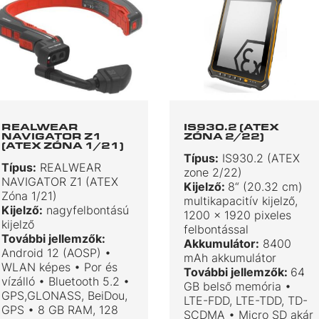
REALWEAR
IS930.2 (ATEX
NAVIGATOR Z1
ZÓNA 2/22)
(ATEX ZÓNA 1/21)
Típus:
IS930.2 (ATEX
Típus:
REALWEAR
zone 2/22)
NAVIGATOR Z1 (ATEX
Kijelző:
8“ (20.32 cm)
Zóna 1/21)
multikapacitív kijelző,
Kijelző:
nagyfelbontású
1200 x 1920 pixeles
kijelző
felbontással
További jellemzők:
Akkumulátor:
8400
Android 12 (AOSP) •
mAh akkumulátor
WLAN képes • Por és
További jellemzők:
64
vízálló • Bluetooth 5.2 •
GB belső memória •
GPS,GLONASS, BeiDou,
LTE-FDD, LTE-TDD, TD-
GPS • 8 GB RAM, 128
SCDMA • Micro SD akár