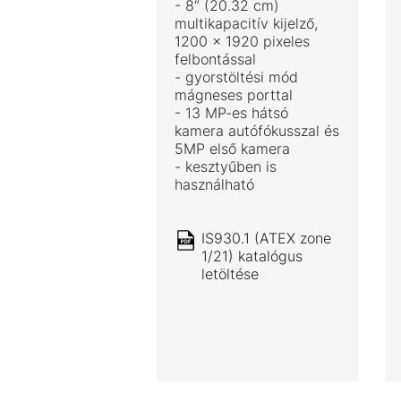
- 8“ (20.32 cm)
multikapacitív kijelző,
1200 x 1920 pixeles
felbontással
- gyorstöltési mód
mágneses porttal
- 13 MP-es hátsó
kamera autófókusszal és
5MP első kamera
- kesztyűben is
használható
IS930.1 (ATEX zone
1/21) katalógus
letöltése