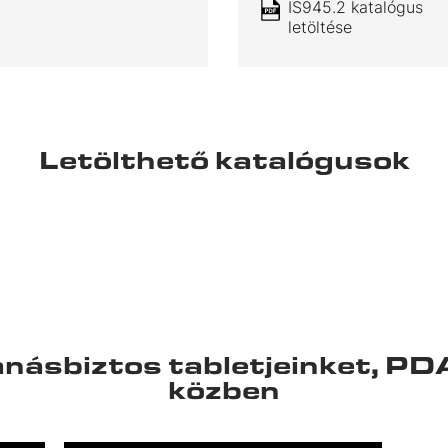
IS945.2 katalógus
letöltése
Letölthető katalógusok
ásbiztos tabletjeinket, PD
közben