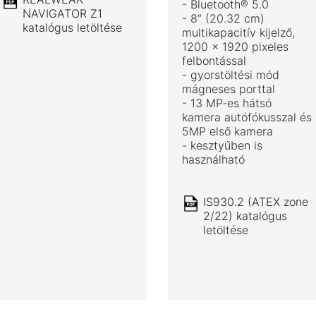
- Bluetooth® 5.0
NAVIGATOR Z1
- 8“ (20.32 cm)
katalógus letöltése
multikapacitív kijelző,
1200 x 1920 pixeles
felbontással
- gyorstöltési mód
mágneses porttal
- 13 MP-es hátsó
kamera autófókusszal és
5MP első kamera
- kesztyűben is
használható
IS930.2 (ATEX zone
2/22) katalógus
letöltése