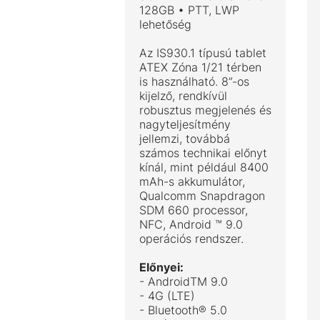
128GB • PTT, LWP
lehetőség
Az IS930.1 típusú tablet
ATEX Zóna 1/21 térben
is használható. 8”-os
kijelző, rendkívül
robusztus megjelenés és
nagyteljesítmény
jellemzi, továbbá
számos technikai előnyt
kínál, mint például 8400
mAh-s akkumulátor,
Qualcomm Snapdragon
SDM 660 processor,
NFC, Android ™ 9.0
operációs rendszer.
Előnyei:
- AndroidTM 9.0
- 4G (LTE)
- Bluetooth® 5.0