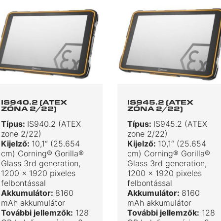
IS940.2 (ATEX
IS945.2 (ATEX
ZÓNA 2/22)
ZÓNA 2/22)
Típus:
IS940.2 (ATEX
Típus:
IS945.2 (ATEX
zone 2/22)
zone 2/22)
Kijelző:
10,1“ (25.654
Kijelző:
10,1“ (25.654
cm) Corning® Gorilla®
cm) Corning® Gorilla®
Glass 3rd generation,
Glass 3rd generation,
1200 x 1920 pixeles
1200 x 1920 pixeles
felbontással
felbontással
Akkumulátor:
8160
Akkumulátor:
8160
mAh akkumulátor
mAh akkumulátor
További jellemzők:
128
További jellemzők:
128