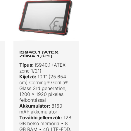
IS940.1 (ATEX
ZÓNA 1/21)
Típus:
IS940.1 (ATEX
zone 1/21)
Kijelző:
10,1“ (25.654
cm) Corning® Gorilla®
Glass 3rd generation,
1200 x 1920 pixeles
felbontással
Akkumulátor:
8160
mAh akkumulátor
További jellemzők:
128
GB belső memória • 8
GB RAM • 4G LTE-FDD,