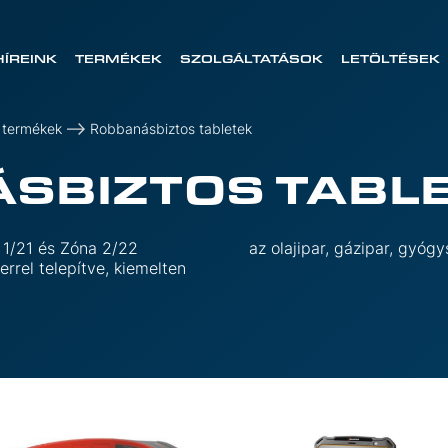
HÍREINK
TERMÉKEK
SZOLGÁLTATÁSOK
LETÖLTÉSEK
 termékek
Robbanásbiztos tabletek
SBIZTOS TABL
 1/21 és Zóna 2/22
az olajipar, gázipar, gyóg
errel telepítve, kiemelten