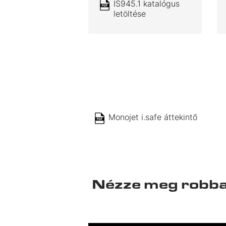
IS945.1 katalógus
letöltése
Monojet i.safe áttekintő
Nézze meg robban