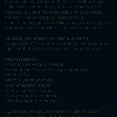
kombinációjával Christian Bürkert sikerült egy olyan
vállalkozást építeni, amely ma a világban vezető
szerepet tölt be a folyadékvezérlő rendszerekben,
mindent kínálva az egyedi szelepektől a
csúcstechnológiájú érzékelőkig, amelyek mindegyike a
legmagasabb színvonalú és korszerű technológia.
Az alábbi területeken van jelen a Bürkert a
„nagyvilágban”. A letölthető katalógusokból bővebben
tájékozódhat a Bürkert által kínált megoldásokról.
Mágnesszelepek
Folyamat- és vezérlő szelepek
Pneumatikus és vezérlőszelep megoldások
Mérőeszközök
Micro folyadék adagolás
Gáz tömegáram mérők
Proporcionális szelepek
Gyógyszeripari megoldások
Élelmiszeripari megoldások
Egyéb igény és kérdés esetén forduljon hozzánk
bizalommal az alábbi elérhetőségeken: