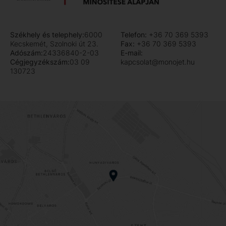
Székhely és telephely:
6000
Telefon:
+36 70 369 5393
Kecskemét, Szolnoki út 23.
Fax:
+36 70 369 5393
Adószám:
24336840-2-03
E-mail:
Cégjegyzékszám:
03 09
kapcsolat@monojet.hu
130723