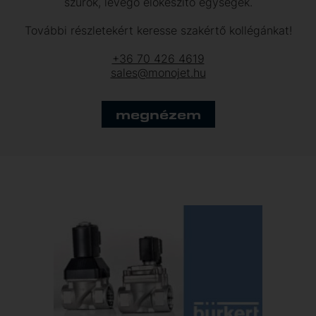
szűrők, levegő előkészítő egységek.
További részletekért keresse szakértő kollégánkat!
+36 70 426 4619
sales@monojet.hu
megnézem