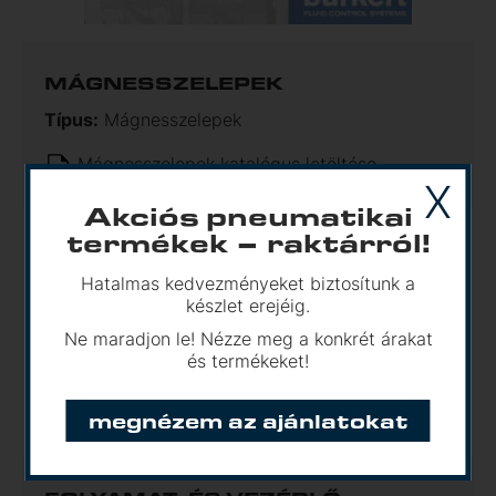
MÁGNESSZELEPEK
Típus:
Mágnesszelepek
Mágnesszelepek katalógus letöltése
X
Akciós pneumatikai
termékek – raktárról!
Hatalmas kedvezményeket biztosítunk a
készlet erejéig.
Ne maradjon le! Nézze meg a konkrét árakat
és termékeket!
megnézem az ajánlatokat