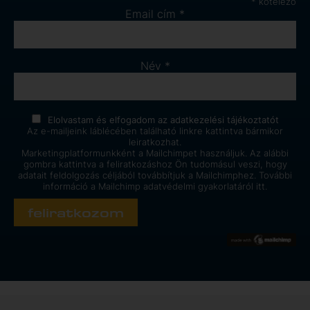
*
kötelező
Email cím
*
Név
*
Elolvastam és elfogadom az
adatkezelési tájékoztatót
Az e-mailjeink láblécében található linkre kattintva bármikor
leiratkozhat.
Marketingplatformunkként a Mailchimpet használjuk. Az alábbi
gombra kattintva a feliratkozáshoz Ön tudomásul veszi, hogy
adatait feldolgozás céljából továbbítjuk a Mailchimphez. További
információ a Mailchimp
adatvédelmi gyakorlatáról itt.