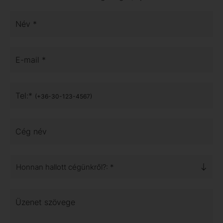
Név *
E-mail *
Tel:*
(+36-30-123-4567)
Cég név
Honnan hallott cégünkről?: *
Üzenet szövege