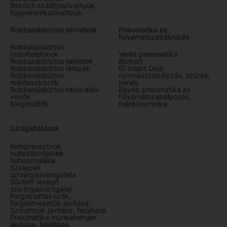
Beinlich szállítószivattyúk,
fogaskerékszivattyúk
Robbanásbiztos termékek
Pneumatika és
folyamatszabályozás
Robbanásbiztos
mobiltelefonok
Vesta pneumatika
Robbanásbiztos tabletek
Bürkert
Robbanásbiztos lámpák
ID Insert Deal
Robbanásbiztos
nyomásszabályzás, szűrés,
mérőeszközök
kenés
Robbanásbiztos rádió adó-
Egyéb pneumatika és
vevők
folyamatszabályozás,
Kiegészítők
méréstechnika
Szolgáltatások
Kompresszorok
hulladékhőjének
felhasználása
Szelepek
szivárgásvizsgálata
Sűrített levegő
szivárgásvizsgálat
Forgócsatlakozók,
forgóátvezetők javítása
Szivattyúk javítása, felújítása
Pneumatika munkahenger
javítása, felújítása