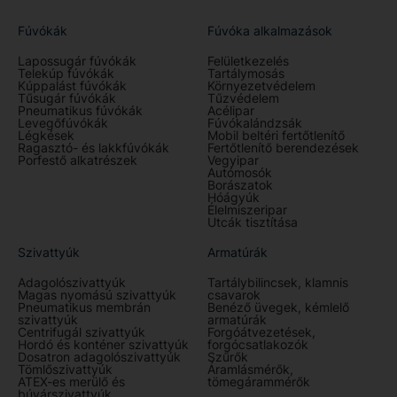
Fúvókák
Fúvóka alkalmazások
Lapossugár fúvókák
Felületkezelés
Telekúp fúvókák
Tartálymosás
Kúppalást fúvókák
Környezetvédelem
Tűsugár fúvókák
Tűzvédelem
Pneumatikus fúvókák
Acélipar
Levegőfúvókák
Fúvókalándzsák
Légkések
Mobil beltéri fertőtlenítő
Ragasztó- és lakkfúvókák
Fertőtlenítő berendezések
Porfestő alkatrészek
Vegyipar
Autómosók
Borászatok
Hóágyúk
Élelmiszeripar
Utcák tisztítása
Szivattyúk
Armatúrák
Adagolószivattyúk
Tartálybilincsek, klamnis
Magas nyomású szivattyúk
csavarok
Pneumatikus membrán
Benéző üvegek, kémlelő
szivattyúk
armatúrák
Centrifugál szivattyúk
Forgóátvezetések,
Hordó és konténer szivattyúk
forgócsatlakozók
Dosatron adagolószivattyúk
Szűrők
Tömlőszivattyúk
Áramlásmérők,
ATEX-es merülő és
tömegárammérők
búvárszivattyúk