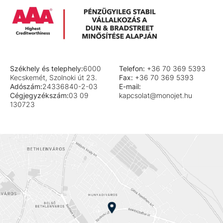
Székhely és telephely:
6000
Telefon:
+36 70 369 5393
Kecskemét, Szolnoki út 23.
Fax:
+36 70 369 5393
Adószám:
24336840-2-03
E-mail:
Cégjegyzékszám:
03 09
kapcsolat@monojet.hu
130723