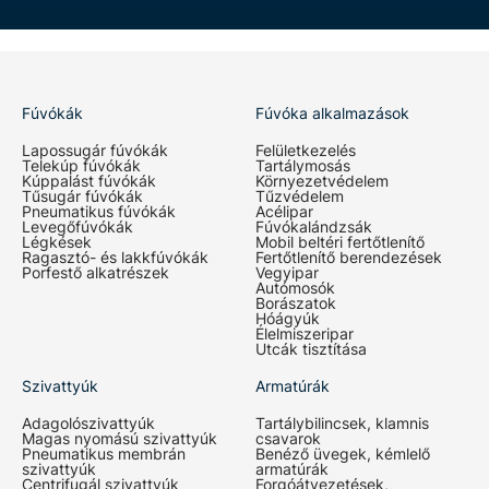
Fúvókák
Fúvóka alkalmazások
Lapossugár fúvókák
Felületkezelés
Telekúp fúvókák
Tartálymosás
Kúppalást fúvókák
Környezetvédelem
Tűsugár fúvókák
Tűzvédelem
Pneumatikus fúvókák
Acélipar
Levegőfúvókák
Fúvókalándzsák
Légkések
Mobil beltéri fertőtlenítő
Ragasztó- és lakkfúvókák
Fertőtlenítő berendezések
Porfestő alkatrészek
Vegyipar
Autómosók
Borászatok
Hóágyúk
Élelmiszeripar
Utcák tisztítása
Szivattyúk
Armatúrák
Adagolószivattyúk
Tartálybilincsek, klamnis
Magas nyomású szivattyúk
csavarok
Pneumatikus membrán
Benéző üvegek, kémlelő
szivattyúk
armatúrák
Centrifugál szivattyúk
Forgóátvezetések,