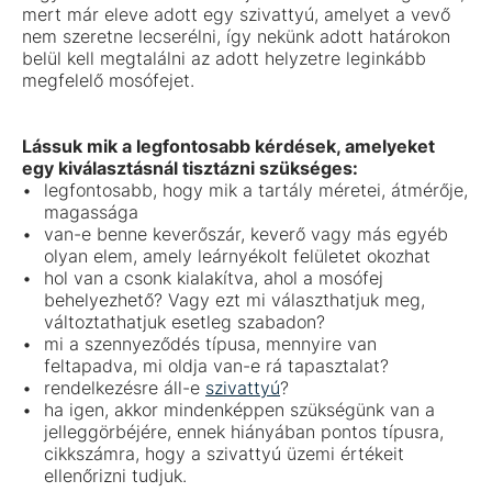
mert már eleve adott egy szivattyú, amelyet a vevő
nem szeretne lecserélni, így nekünk adott határokon
belül kell megtalálni az adott helyzetre leginkább
megfelelő mosófejet.
Lássuk mik a legfontosabb kérdések, amelyeket
egy kiválasztásnál tisztázni szükséges:
legfontosabb, hogy mik a tartály méretei, átmérője,
magassága
van-e benne keverőszár, keverő vagy más egyéb
olyan elem, amely leárnyékolt felületet okozhat
hol van a csonk kialakítva, ahol a mosófej
behelyezhető? Vagy ezt mi választhatjuk meg,
változtathatjuk esetleg szabadon?
mi a szennyeződés típusa, mennyire van
feltapadva, mi oldja van-e rá tapasztalat?
rendelkezésre áll-e
szivattyú
?
ha igen, akkor mindenképpen szükségünk van a
jelleggörbéjére, ennek hiányában pontos típusra,
cikkszámra, hogy a szivattyú üzemi értékeit
ellenőrizni tudjuk.