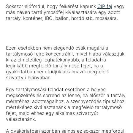
Sokszor előfordul, hogy felkérést kapunk
CIP fej
vagy
más néven tartálymosófej kiválasztására egy adott
tartály, konténer, IBC, ballon, hordó stb. mosására.
Ezen esetekben nem elegendő csak magára a
tartálymosó fejre koncentrálni, mivel hiába választjuk
ki az elméletileg leghatékonyabb, a feladatra
leginkább megfelelő tartálymosó fejet, ha a
gyakorlatban nem tudjuk alkalmazni megfelelő
szivattyú hiányában.
Egy tartálymosási feladat esetében a helyes
megközelítés és sorrend az lenne, ha először a tartály
méretéhez, adottságaihoz, a szennyeződés típusához,
mértékéhez kiválasztanánk a megfelelő tartálymosó
fejet, majd ehhez egy alkalmas szivattyút
választanánk.
A gyakorlatban azonban sajnos ez sokszor megfordul,