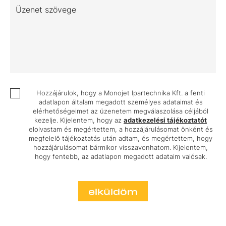
Üzenet szövege
Hozzájárulok, hogy a Monojet Ipartechnika Kft. a fenti
adatlapon általam megadott személyes adataimat és
elérhetőségeimet az üzenetem megválaszolása céljából
kezelje. Kijelentem, hogy az
adatkezelési tájékoztatót
elolvastam és megértettem, a hozzájárulásomat önként és
megfelelő tájékoztatás után adtam, és megértettem, hogy
hozzájárulásomat bármikor visszavonhatom. Kijelentem,
hogy fentebb, az adatlapon megadott adataim valósak.
elküldöm