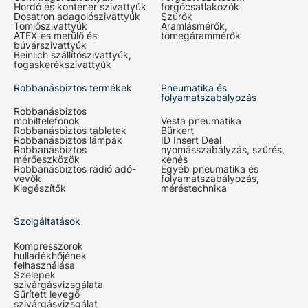
Hordó és konténer szivattyúk
forgócsatlakozók
Dosatron adagolószivattyúk
Szűrők
Tömlőszivattyúk
Áramlásmérők,
ATEX-es merülő és
tömegárammérők
búvárszivattyúk
Beinlich szállítószivattyúk,
fogaskerékszivattyúk
Robbanásbiztos termékek
Pneumatika és
folyamatszabályozás
Robbanásbiztos
mobiltelefonok
Vesta pneumatika
Robbanásbiztos tabletek
Bürkert
Robbanásbiztos lámpák
ID Insert Deal
Robbanásbiztos
nyomásszabályzás, szűrés,
mérőeszközök
kenés
Robbanásbiztos rádió adó-
Egyéb pneumatika és
vevők
folyamatszabályozás,
Kiegészítők
méréstechnika
Szolgáltatások
Kompresszorok
hulladékhőjének
felhasználása
Szelepek
szivárgásvizsgálata
Sűrített levegő
szivárgásvizsgálat