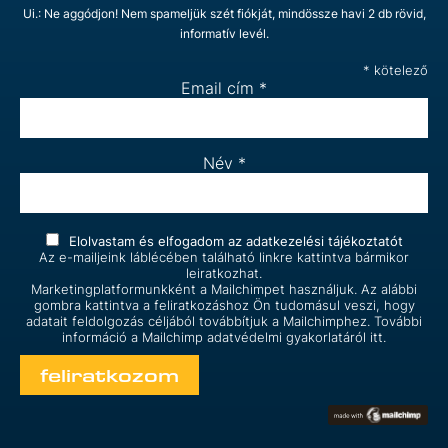
Ui.: Ne aggódjon! Nem spameljük szét fiókját, mindössze havi 2 db rövid,
informatív levél.
*
kötelező
Email cím
*
Név
*
Elolvastam és elfogadom az
adatkezelési tájékoztatót
Az e-mailjeink láblécében található linkre kattintva bármikor
leiratkozhat.
Marketingplatformunkként a Mailchimpet használjuk. Az alábbi
gombra kattintva a feliratkozáshoz Ön tudomásul veszi, hogy
adatait feldolgozás céljából továbbítjuk a Mailchimphez. További
információ a Mailchimp
adatvédelmi gyakorlatáról itt.