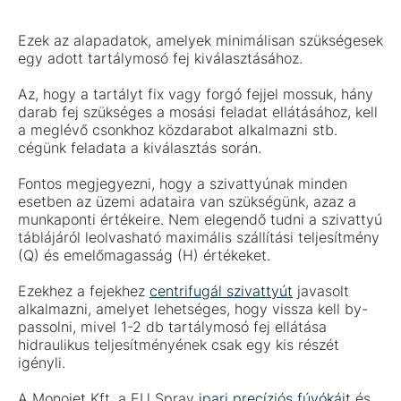
Ezek az alapadatok, amelyek minimálisan szükségesek
egy adott tartálymosó fej kiválasztásához.
Az, hogy a tartályt fix vagy forgó fejjel mossuk, hány
darab fej szükséges a mosási feladat ellátásához, kell
a meglévő csonkhoz közdarabot alkalmazni stb.
cégünk feladata a kiválasztás során.
Fontos megjegyezni, hogy a szivattyúnak minden
esetben az üzemi adataira van szükségünk, azaz a
munkaponti értékeire. Nem elegendő tudni a szivattyú
táblájáról leolvasható maximális szállítási teljesítmény
(Q) és emelőmagasság (H) értékeket.
Ezekhez a fejekhez
centrifugál szivattyút
javasolt
alkalmazni, amelyet lehetséges, hogy vissza kell by-
passolni, mivel 1-2 db tartálymosó fej ellátása
hidraulikus teljesítményének csak egy kis részét
igényli.
A Monojet Kft. a EU Spray
ipari precíziós fúvókáit
és