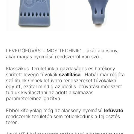
LEVEGŐFÚVÁS = MOS TECHNIK" ...akár alacsony,
akár magas nyomású rendszerről van szó...
Klasszikus területünk a gazdaságos és hatékony
sűrített levegő fúvókák
szállítása
. Habár már régóta
szállítunk Önnek lefúvató rendszereket fúvókákkal
együtt, ezátal mindig az ideális lefúvatási módszert
tudjuk kiválasztani az adott alkalmazás
paramétereihez igazítva.
Ebből kifolyólag még az alacsony nyomású
lefúvató
rendszerek területén sem tétlenkedünk a fejlesztés
terén.