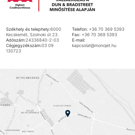
Székhely és telephely:
6000
Telefon:
+36 70 369 5393
Kecskemét, Szolnoki út 23.
Fax:
+36 70 369 5393
Adószám:
24336840-2-03
E-mail:
Cégjegyzékszám:
03 09
kapcsolat@monojet.hu
130723