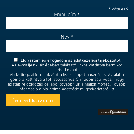
*
kötelező
Email cím
*
Név
*
Elolvastam és elfogadom az
adatkezelési tájékoztatót
Az e-mailjeink láblécében található linkre kattintva bármikor
leiratkozhat.
Marketingplatformunkként a Mailchimpet használjuk. Az alábbi
gombra kattintva a feliratkozáshoz Ön tudomásul veszi, hogy
adatait feldolgozás céljából továbbítjuk a Mailchimphez. További
információ a Mailchimp
adatvédelmi gyakorlatáról itt.