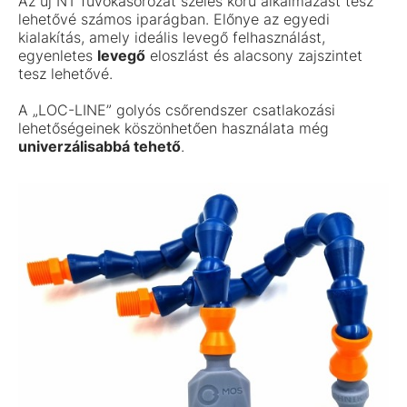
Az új NT fúvókasorozat széles körű alkalmazást tesz
lehetővé számos iparágban. Előnye az egyedi
kialakítás, amely ideális levegő felhasználást,
egyenletes
levegő
eloszlást és alacsony zajszintet
tesz lehetővé.
A „LOC-LINE” golyós csőrendszer csatlakozási
lehetőségeinek köszönhetően használata még
univerzálisabbá tehető
.