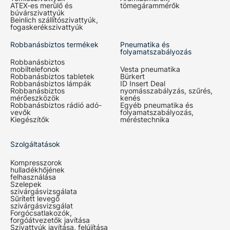
ATEX-es merülő és
tömegárammérők
búvárszivattyúk
Beinlich szállítószivattyúk,
fogaskerékszivattyúk
Robbanásbiztos termékek
Pneumatika és
folyamatszabályozás
Robbanásbiztos
mobiltelefonok
Vesta pneumatika
Robbanásbiztos tabletek
Bürkert
Robbanásbiztos lámpák
ID Insert Deal
Robbanásbiztos
nyomásszabályzás, szűrés,
mérőeszközök
kenés
Robbanásbiztos rádió adó-
Egyéb pneumatika és
vevők
folyamatszabályozás,
Kiegészítők
méréstechnika
Szolgáltatások
Kompresszorok
hulladékhőjének
felhasználása
Szelepek
szivárgásvizsgálata
Sűrített levegő
szivárgásvizsgálat
Forgócsatlakozók,
forgóátvezetők javítása
Szivattyúk javítása, felújítása