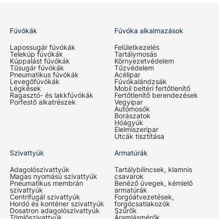
Fúvókák
Fúvóka alkalmazások
Lapossugár fúvókák
Felületkezelés
Telekúp fúvókák
Tartálymosás
Kúppalást fúvókák
Környezetvédelem
Tűsugár fúvókák
Tűzvédelem
Pneumatikus fúvókák
Acélipar
Levegőfúvókák
Fúvókalándzsák
Légkések
Mobil beltéri fertőtlenítő
Ragasztó- és lakkfúvókák
Fertőtlenítő berendezések
Porfestő alkatrészek
Vegyipar
Autómosók
Borászatok
Hóágyúk
Élelmiszeripar
Utcák tisztítása
Szivattyúk
Armatúrák
Adagolószivattyúk
Tartálybilincsek, klamnis
Magas nyomású szivattyúk
csavarok
Pneumatikus membrán
Benéző üvegek, kémlelő
szivattyúk
armatúrák
Centrifugál szivattyúk
Forgóátvezetések,
Hordó és konténer szivattyúk
forgócsatlakozók
Dosatron adagolószivattyúk
Szűrők
Tömlőszivattyúk
Áramlásmérők,