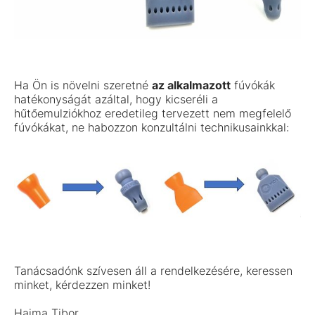
Ha Ön is növelni szeretné
az alkalmazott
fúvókák
hatékonyságát azáltal, hogy kicseréli a
hűtőemulziókhoz eredetileg tervezett nem megfelelő
fúvókákat, ne habozzon konzultálni technikusainkkal:
Tanácsadónk szívesen áll a rendelkezésére, keressen
minket, kérdezzen minket!
Hajma Tibor