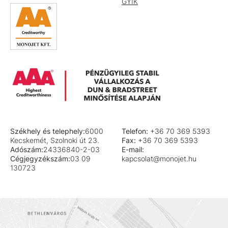
GYIK
Székhely és telephely:
6000
Telefon:
+36 70 369 5393
Kecskemét, Szolnoki út 23.
Fax:
+36 70 369 5393
Adószám:
24336840-2-03
E-mail:
Cégjegyzékszám:
03 09
kapcsolat@monojet.hu
130723