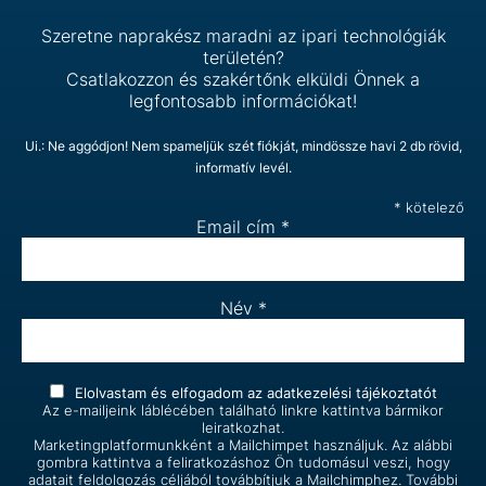
Szeretne naprakész maradni az ipari technológiák
területén?
Csatlakozzon és szakértőnk elküldi Önnek a
legfontosabb információkat!
Ui.: Ne aggódjon! Nem spameljük szét fiókját, mindössze havi 2 db rövid,
informatív levél.
*
kötelező
Email cím
*
Név
*
Elolvastam és elfogadom az
adatkezelési tájékoztatót
Az e-mailjeink láblécében található linkre kattintva bármikor
leiratkozhat.
Marketingplatformunkként a Mailchimpet használjuk. Az alábbi
gombra kattintva a feliratkozáshoz Ön tudomásul veszi, hogy
adatait feldolgozás céljából továbbítjuk a Mailchimphez. További