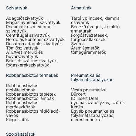
Szivattyúk
Armatúrák
Adagolószivattyúk
Tartálybilincsek, klamnis
Magas nyomású szivattyúk
csavarok
Pneumatikus membrán
Benéző üvegek, kémlelő
szivattyúk
armatúrák
Centrifugál szivattyúk
Forgóátvezetések,
Hordó és konténer szivattyúk
forgócsatlakozók
Dosatron adagolószivattyúk
Szűrők
Tömlőszivattyúk
Áramlásmérők,
ATEX-es merülő és
tömegárammérők
búvárszivattyúk
Beinlich szállítószivattyúk,
fogaskerékszivattyúk
Robbanásbiztos termékek
Pneumatika és
folyamatszabályozás
Robbanásbiztos
mobiltelefonok
Vesta pneumatika
Robbanásbiztos tabletek
Bürkert
Robbanásbiztos lámpák
ID Insert Deal
Robbanásbiztos
nyomásszabályzás, szűrés,
mérőeszközök
kenés
Robbanásbiztos rádió adó-
Egyéb pneumatika és
vevők
folyamatszabályozás,
Kiegészítők
méréstechnika
Szolgáltatások