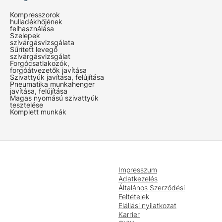
Kompresszorok
hulladékhőjének
felhasználása
Szelepek
szivárgásvizsgálata
Sűrített levegő
szivárgásvizsgálat
Forgócsatlakozók,
forgóátvezetők javítása
Szivattyúk javítása, felújítása
Pneumatika munkahenger
javítása, felújítása
Magas nyomású szivattyúk
tesztelése
Komplett munkák
Impresszum
Adatkezelés
Általános Szerződési
Feltételek
Elállási nyilatkozat
Karrier