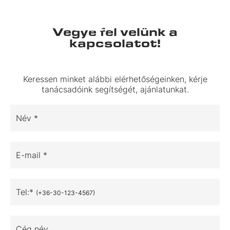
Vegye fel velünk a
kapcsolatot!
Keressen minket alábbi elérhetőségeinken, kérje
tanácsadóink segítségét, ajánlatunkat.
Név *
E-mail *
Tel:*
(+36-30-123-4567)
Cég név