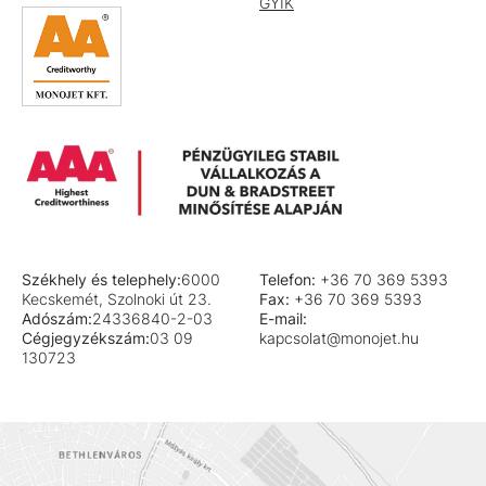
GYIK
Székhely és telephely:
6000
Telefon:
+36 70 369 5393
Kecskemét, Szolnoki út 23.
Fax:
+36 70 369 5393
Adószám:
24336840-2-03
E-mail:
Cégjegyzékszám:
03 09
kapcsolat@monojet.hu
130723