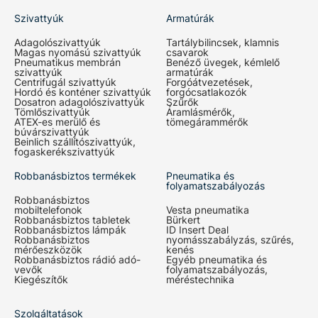
Szivattyúk
Armatúrák
Adagolószivattyúk
Tartálybilincsek, klamnis
Magas nyomású szivattyúk
csavarok
Pneumatikus membrán
Benéző üvegek, kémlelő
szivattyúk
armatúrák
Centrifugál szivattyúk
Forgóátvezetések,
Hordó és konténer szivattyúk
forgócsatlakozók
Dosatron adagolószivattyúk
Szűrők
Tömlőszivattyúk
Áramlásmérők,
ATEX-es merülő és
tömegárammérők
búvárszivattyúk
Beinlich szállítószivattyúk,
fogaskerékszivattyúk
Robbanásbiztos termékek
Pneumatika és
folyamatszabályozás
Robbanásbiztos
mobiltelefonok
Vesta pneumatika
Robbanásbiztos tabletek
Bürkert
Robbanásbiztos lámpák
ID Insert Deal
Robbanásbiztos
nyomásszabályzás, szűrés,
mérőeszközök
kenés
Robbanásbiztos rádió adó-
Egyéb pneumatika és
vevők
folyamatszabályozás,
Kiegészítők
méréstechnika
Szolgáltatások