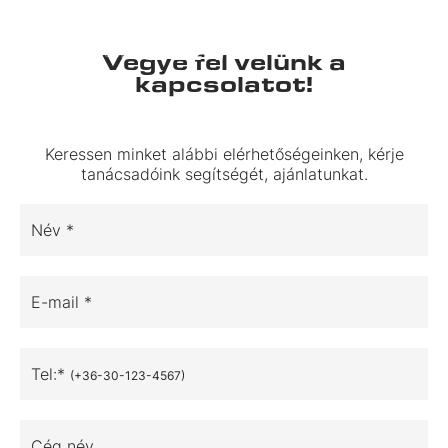
Vegye fel velünk a
kapcsolatot!
Keressen minket alábbi elérhetőségeinken, kérje
tanácsadóink segítségét, ajánlatunkat.
Név *
E-mail *
Tel:*
(+36-30-123-4567)
Cég név