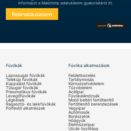
információ a Mailchimp
adatvédelmi gyakorlatáról itt.
Fúvókák
Fúvóka alkalmazások
Lapossugár fúvókák
Felületkezelés
Telekúp fúvókák
Tartálymosás
Kúppalást fúvókák
Környezetvédelem
Tűsugár fúvókák
Tűzvédelem
Pneumatikus fúvókák
Acélipar
Levegőfúvókák
Fúvókalándzsák
Légkések
Mobil beltéri fertőtlenítő
Ragasztó- és lakkfúvókák
Fertőtlenítő berendezések
Porfestő alkatrészek
Vegyipar
Autómosók
Borászatok
Hóágyúk
Élelmiszeripar
Utcák tisztítása