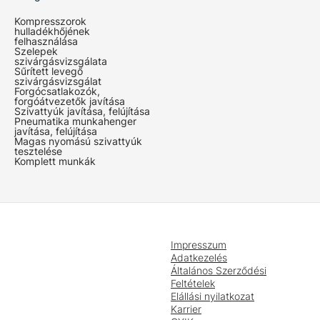
Kompresszorok
hulladékhőjének
felhasználása
Szelepek
szivárgásvizsgálata
Sűrített levegő
szivárgásvizsgálat
Forgócsatlakozók,
forgóátvezetők javítása
Szivattyúk javítása, felújítása
Pneumatika munkahenger
javítása, felújítása
Magas nyomású szivattyúk
tesztelése
Komplett munkák
Impresszum
Adatkezelés
Általános Szerződési
Feltételek
Elállási nyilatkozat
Karrier