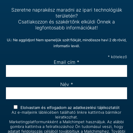
Szeretne naprakész maradni az ipari technológiák
területén?
Csatlakozzon és szakértőnk elküldi Önnek a
legfontosabb információkat!
Ui.: Ne aggódjon! Nem spameljük szét fiókját, mindössze havi 2 db rövid,
informatív levél.
*
kötelező
Email cím
*
Név
*
Elolvastam és elfogadom az
adatkezelési tájékoztatót
Az e-mailjeink láblécében található linkre kattintva bármikor
leiratkozhat.
Marketingplatformunkként a Mailchimpet használjuk. Az alábbi
gombra kattintva a feliratkozáshoz Ön tudomásul veszi, hogy
adatait feldolgozás céljából továbbítjuk a Mailchimphez. További