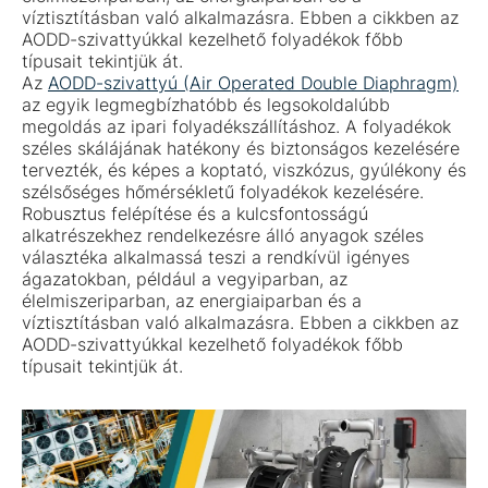
víztisztításban való alkalmazásra. Ebben a cikkben az
AODD-szivattyúkkal kezelhető folyadékok főbb
típusait tekintjük át.
Az
AODD-szivattyú (Air Operated Double Diaphragm)
az egyik legmegbízhatóbb és legsokoldalúbb
megoldás az ipari folyadékszállításhoz. A folyadékok
széles skálájának hatékony és biztonságos kezelésére
tervezték, és képes a koptató, viszkózus, gyúlékony és
szélsőséges hőmérsékletű folyadékok kezelésére.
Robusztus felépítése és a kulcsfontosságú
alkatrészekhez rendelkezésre álló anyagok széles
választéka alkalmassá teszi a rendkívül igényes
ágazatokban, például a vegyiparban, az
élelmiszeriparban, az energiaiparban és a
víztisztításban való alkalmazásra. Ebben a cikkben az
AODD-szivattyúkkal kezelhető folyadékok főbb
típusait tekintjük át.