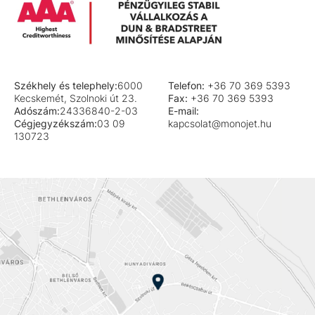
Székhely és telephely:
6000
Telefon:
+36 70 369 5393
Kecskemét, Szolnoki út 23.
Fax:
+36 70 369 5393
Adószám:
24336840-2-03
E-mail:
Cégjegyzékszám:
03 09
kapcsolat@monojet.hu
130723