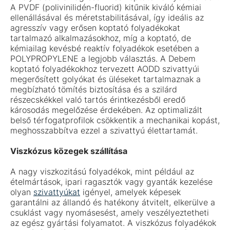
A PVDF (polivinilidén-fluorid) kitűnik kiváló kémiai
ellenállásával és méretstabilitásával, így ideális az
agresszív vagy erősen koptató folyadékokat
tartalmazó alkalmazásokhoz, míg a koptató, de
kémiailag kevésbé reaktív folyadékok esetében a
POLYPROPYLENE a legjobb választás. A Debem
koptató folyadékokhoz tervezett AODD szivattyúi
megerősített golyókat és üléseket tartalmaznak a
megbízható tömítés biztosítása és a szilárd
részecskékkel való tartós érintkezésből eredő
károsodás megelőzése érdekében. Az optimalizált
belső térfogatprofilok csökkentik a mechanikai kopást,
meghosszabbítva ezzel a szivattyú élettartamát.
Viszkózus közegek szállítása
A nagy viszkozitású folyadékok, mint például az
ételmártások, ipari ragasztók vagy gyanták kezelése
olyan
szivattyúkat
igényel, amelyek képesek
garantálni az állandó és hatékony átvitelt, elkerülve a
csuklást vagy nyomásesést, amely veszélyeztetheti
az egész gyártási folyamatot. A viszkózus folyadékok