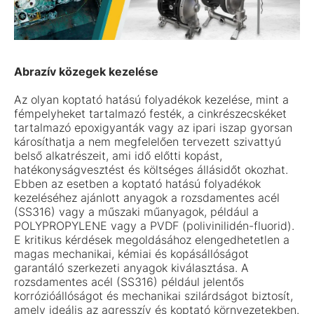
Abrazív közegek kezelése
Az olyan koptató hatású folyadékok kezelése, mint a
fémpelyheket tartalmazó festék, a cinkrészecskéket
tartalmazó epoxigyanták vagy az ipari iszap gyorsan
károsíthatja a nem megfelelően tervezett szivattyú
belső alkatrészeit, ami idő előtti kopást,
hatékonyságvesztést és költséges állásidőt okozhat.
Ebben az esetben a koptató hatású folyadékok
kezeléséhez ajánlott anyagok a rozsdamentes acél
(SS316) vagy a műszaki műanyagok, például a
POLYPROPYLENE vagy a PVDF (polivinilidén-fluorid).
E kritikus kérdések megoldásához elengedhetetlen a
magas mechanikai, kémiai és kopásállóságot
garantáló szerkezeti anyagok kiválasztása. A
rozsdamentes acél (SS316) például jelentős
korrózióállóságot és mechanikai szilárdságot biztosít,
amely ideális az agresszív és koptató környezetekben.