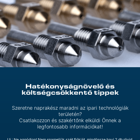
Hatékonyságnövelő és
költségcsökkentő tippek
Szeretne naprakész maradni az ipari technológiák
területén?
Csatlakozzon és szakértőnk elküldi Önnek a
legfontosabb információkat!
Ui.: Ne aggódjon! Nem spameljük szét fiókját, mindössze havi 2 db rövid,