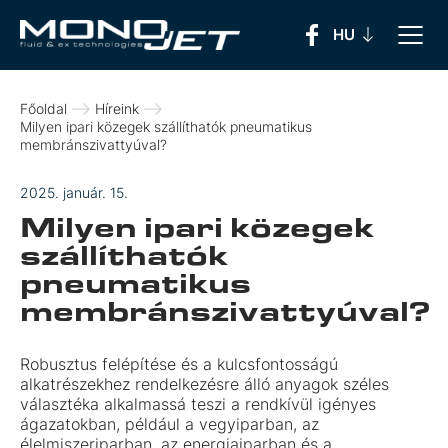
Főoldal
Híreink
Milyen ipari közegek szállíthatók pneumatikus
membránszivattyúval?
2025. január. 15.
Milyen ipari közegek
szállíthatók
pneumatikus
membránszivattyúval?
Robusztus felépítése és a kulcsfontosságú
alkatrészekhez rendelkezésre álló anyagok széles
választéka alkalmassá teszi a rendkívül igényes
ágazatokban, például a vegyiparban, az
élelmiszeriparban, az energiaiparban és a