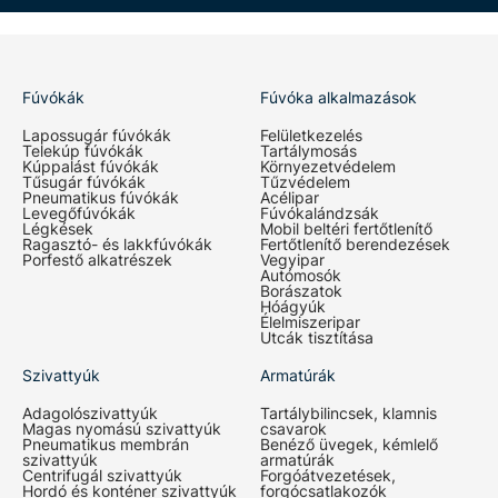
Fúvókák
Fúvóka alkalmazások
Lapossugár fúvókák
Felületkezelés
Telekúp fúvókák
Tartálymosás
Kúppalást fúvókák
Környezetvédelem
Tűsugár fúvókák
Tűzvédelem
Pneumatikus fúvókák
Acélipar
Levegőfúvókák
Fúvókalándzsák
Légkések
Mobil beltéri fertőtlenítő
Ragasztó- és lakkfúvókák
Fertőtlenítő berendezések
Porfestő alkatrészek
Vegyipar
Autómosók
Borászatok
Hóágyúk
Élelmiszeripar
Utcák tisztítása
Szivattyúk
Armatúrák
Adagolószivattyúk
Tartálybilincsek, klamnis
Magas nyomású szivattyúk
csavarok
Pneumatikus membrán
Benéző üvegek, kémlelő
szivattyúk
armatúrák
Centrifugál szivattyúk
Forgóátvezetések,
Hordó és konténer szivattyúk
forgócsatlakozók