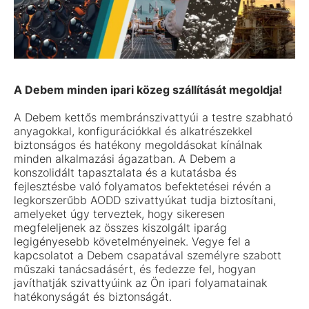
A Debem minden ipari közeg szállítását megoldja!
A Debem kettős membránszivattyúi a testre szabható
anyagokkal, konfigurációkkal és alkatrészekkel
biztonságos és hatékony megoldásokat kínálnak
minden alkalmazási ágazatban. A Debem a
konszolidált tapasztalata és a kutatásba és
fejlesztésbe való folyamatos befektetései révén a
legkorszerűbb AODD szivattyúkat tudja biztosítani,
amelyeket úgy terveztek, hogy sikeresen
megfeleljenek az összes kiszolgált iparág
legigényesebb követelményeinek. Vegye fel a
kapcsolatot a Debem csapatával személyre szabott
műszaki tanácsadásért, és fedezze fel, hogyan
javíthatják szivattyúink az Ön ipari folyamatainak
hatékonyságát és biztonságát.