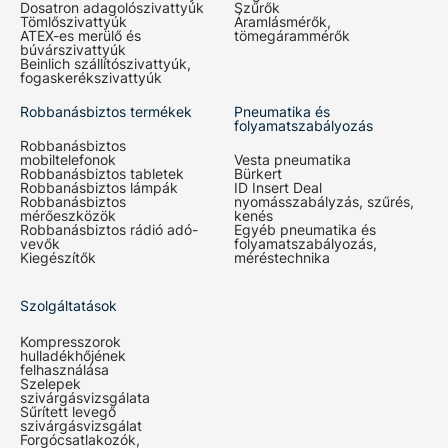
Dosatron adagolószivattyúk
Szűrők
Tömlőszivattyúk
Áramlásmérők,
ATEX-es merülő és
tömegárammérők
búvárszivattyúk
Beinlich szállítószivattyúk,
fogaskerékszivattyúk
Robbanásbiztos termékek
Pneumatika és
folyamatszabályozás
Robbanásbiztos
mobiltelefonok
Vesta pneumatika
Robbanásbiztos tabletek
Bürkert
Robbanásbiztos lámpák
ID Insert Deal
Robbanásbiztos
nyomásszabályzás, szűrés,
mérőeszközök
kenés
Robbanásbiztos rádió adó-
Egyéb pneumatika és
vevők
folyamatszabályozás,
Kiegészítők
méréstechnika
Szolgáltatások
Kompresszorok
hulladékhőjének
felhasználása
Szelepek
szivárgásvizsgálata
Sűrített levegő
szivárgásvizsgálat
Forgócsatlakozók,