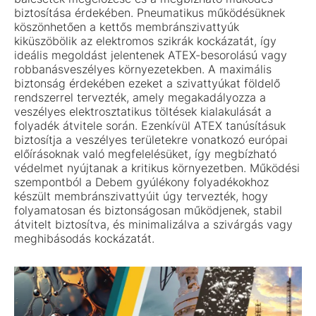
biztosítása érdekében. Pneumatikus működésüknek
köszönhetően a kettős membránszivattyúk
kiküszöbölik az elektromos szikrák kockázatát, így
ideális megoldást jelentenek ATEX-besorolású vagy
robbanásveszélyes környezetekben. A maximális
biztonság érdekében ezeket a szivattyúkat földelő
rendszerrel tervezték, amely megakadályozza a
veszélyes elektrosztatikus töltések kialakulását a
folyadék átvitele során. Ezenkívül ATEX tanúsításuk
biztosítja a veszélyes területekre vonatkozó európai
előírásoknak való megfelelésüket, így megbízható
védelmet nyújtanak a kritikus környezetben. Működési
szempontból a Debem gyúlékony folyadékokhoz
készült membránszivattyúit úgy tervezték, hogy
folyamatosan és biztonságosan működjenek, stabil
átvitelt biztosítva, és minimalizálva a szivárgás vagy
meghibásodás kockázatát.