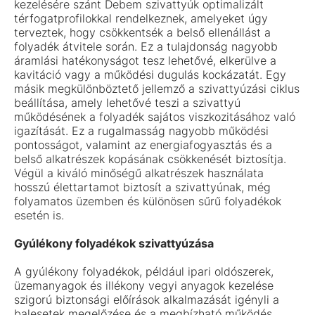
kezelésére szánt Debem szivattyúk optimalizált
térfogatprofilokkal rendelkeznek, amelyeket úgy
terveztek, hogy csökkentsék a belső ellenállást a
folyadék átvitele során. Ez a tulajdonság nagyobb
áramlási hatékonyságot tesz lehetővé, elkerülve a
kavitáció vagy a működési dugulás kockázatát. Egy
másik megkülönböztető jellemző a szivattyúzási ciklus
beállítása, amely lehetővé teszi a szivattyú
működésének a folyadék sajátos viszkozitásához való
igazítását. Ez a rugalmasság nagyobb működési
pontosságot, valamint az energiafogyasztás és a
belső alkatrészek kopásának csökkenését biztosítja.
Végül a kiváló minőségű alkatrészek használata
hosszú élettartamot biztosít a szivattyúnak, még
folyamatos üzemben és különösen sűrű folyadékok
esetén is.
Gyúlékony folyadékok szivattyúzása
A gyúlékony folyadékok, például ipari oldószerek,
üzemanyagok és illékony vegyi anyagok kezelése
szigorú biztonsági előírások alkalmazását igényli a
balesetek megelőzése és a megbízható működés