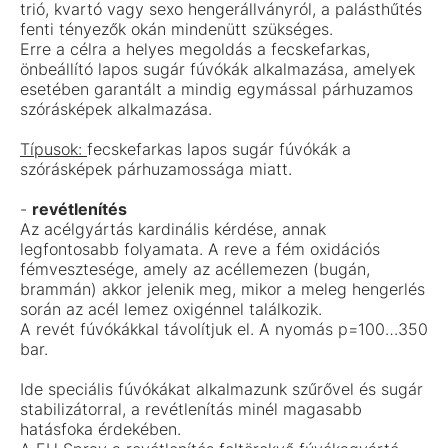
trió, kvartó vagy sexo hengerállványról, a palásthűtés
fenti tényezők okán mindenütt szükséges.
Erre a célra a helyes megoldás a fecskefarkas,
önbeállító lapos sugár fúvókák alkalmazása, amelyek
esetében garantált a mindig egymással párhuzamos
szórásképek alkalmazása.
Típusok:
fecskefarkas lapos sugár fúvókák a
szórásképek párhuzamossága miatt.
-
revétlenítés
Az acélgyártás kardinális kérdése, annak
legfontosabb folyamata. A reve a fém oxidációs
fémvesztesége, amely az acéllemezen (bugán,
brammán) akkor jelenik meg, mikor a meleg hengerlés
során az acél lemez oxigénnel találkozik.
A revét fúvókákkal távolítjuk el. A nyomás p=100…350
bar.
Ide speciális fúvókákat alkalmazunk szűrővel és sugár
stabilizátorral, a revétlenítás minél magasabb
hatásfoka érdekében.