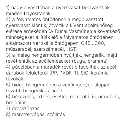
1)
nagy olvasztóban a nyersvasat beolvasztják,
minden folyósítanak
2)
a folyamatos öntödében a megolvasztott
nyersvasat kiöntik, ötvözik a kívánt acélminőség
elérése érdekében (A Dunai Vasműben a következő
minőségeket állítják elő a folyamatos öntödében
alkalmazott vertikális öntőgépen: C45…C60,
műszeracél, szerszámacél, HST)
3)
a meleg hengerműben nyújtják, hengerlik, majd
revétlenítik az acéllemezeket (buga, bramma)
4)
pácolóban a maradék revét eltávolítják az acél
darabok felületéről (PP, PVDF, Ti, SiC, kerámia
fúvókák)
5)
hideg hengerműben a vevői igények alapján
tovább hengerlik az acélt
6)
hőkezelés, edzés, esetleg cementálás, nitridálás,
boridálás
7)
dresszírozás
8)
méretre vágás, szállítás