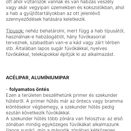
ott ahol víztározók vannak és van habzás veszély
vagy akár vegyipari üzemekben és kokszolókban, ahol
a hab a gyűjtőtartályokban az ott jelenlévő
szennyeződések hatására keletkezik.
Típusok:
nehéz behatárolni, mert függ a hab típusától,
használnak-e habzásgátlót, hány fúvókasorral
terveznek, szabadban van-e a kád vagy zárt térben
stb. Általában lapos sugár fúvókákkal, nyelves
fúvókákkal, telekúpokkal építjük ki az alkalmazást.
ACÉLIPAR, ALUMÍNIUMIPAR
-
folyamatos öntés
Ezen a területen beszélhetünk primer és szekunder
hűtésről. A primer hűtés már az öntecs vagy bramma
kiöntésekor végbemegy, a szekunder hűtés pedig
ezután következik fúvókákkal.
A szekunder hűtés több zónára van felosztva: az első
zónában mindig egyközeges fúvókákat alkalmazunk
(lapos sugár), míg a második zónában kétközeges