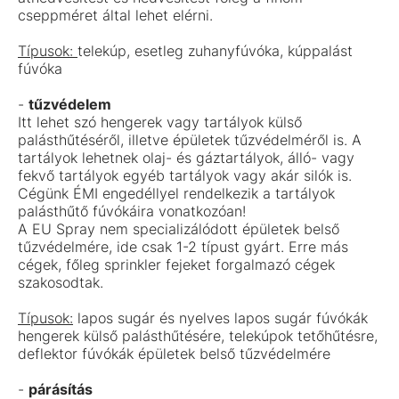
cseppméret által lehet elérni.
Típusok:
telekúp, esetleg zuhanyfúvóka, kúppalást
fúvóka
-
tűzvédelem
Itt lehet szó hengerek vagy tartályok külső
palásthűtéséről, illetve épületek tűzvédelméről is. A
tartályok lehetnek olaj- és gáztartályok, álló- vagy
fekvő tartályok egyéb tartályok vagy akár silók is.
Cégünk ÉMI engedéllyel rendelkezik a tartályok
palásthűtő fúvókáira vonatkozóan!
A EU Spray nem specializálódott épületek belső
tűzvédelmére, ide csak 1-2 típust gyárt. Erre más
cégek, főleg sprinkler fejeket forgalmazó cégek
szakosodtak.
Típusok:
lapos sugár és nyelves lapos sugár fúvókák
hengerek külső palásthűtésére, telekúpok tetőhűtésre,
deflektor fúvókák épületek belső tűzvédelmére
-
párásítás