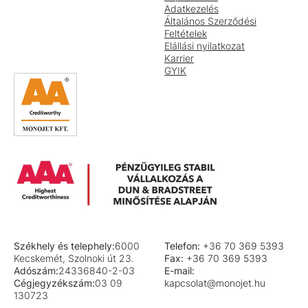
Adatkezelés
Általános Szerződési
Feltételek
Elállási nyilatkozat
Karrier
GYIK
Székhely és telephely:
6000
Telefon:
+36 70 369 5393
Kecskemét, Szolnoki út 23.
Fax:
+36 70 369 5393
Adószám:
24336840-2-03
E-mail:
Cégjegyzékszám:
03 09
kapcsolat@monojet.hu
130723