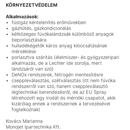
KÖRNYEZETVÉDELEM
Alkalmazások:
füstgáz kéntelenítés erőművekben
gázhűtés, gázkondicionálás
kétközeges fúvókalándzsák különböző anyagok
beporlasztására
hulladékégetők káros anyag kibocsátásának
mérséklése
porlasztva szárítás (élelmiszer- és gyógyszeripari
alkalmazás, de a Lechler ide sorolja, mert
lándzsáról van szó)
DeNOx rendszerek, Nitrogén mentesítésre
cseppleválasztás, szétválasztás (itt nem fúvóka
rendszerről van szó, hanem cseppleválasztó
légtechnikai berendezésről, de az EU Spray
létrehozott egy irodát és mérnöki csapatot, akik
kizárólag ennek a rendszernek a tervezésével
foglalkoznak)
Kovács Marianna
Monojet Ipartechnika Kft.