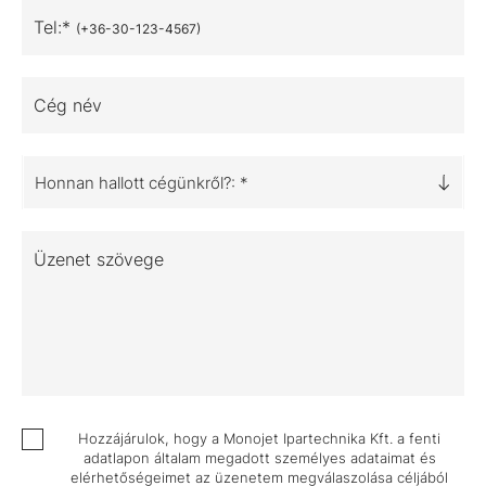
Tel:*
(+36-30-123-4567)
Cég név
Honnan hallott cégünkről?: *
Üzenet szövege
Hozzájárulok, hogy a Monojet Ipartechnika Kft. a fenti
adatlapon általam megadott személyes adataimat és
elérhetőségeimet az üzenetem megválaszolása céljából