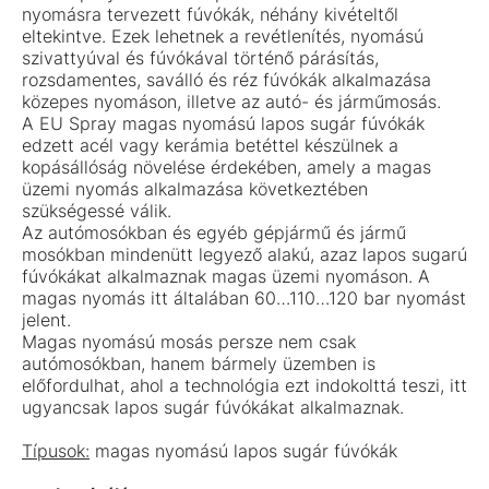
nyomásra tervezett fúvókák, néhány kivételtől
eltekintve. Ezek lehetnek a revétlenítés, nyomású
szivattyúval és fúvókával történő párásítás,
rozsdamentes, saválló és réz fúvókák alkalmazása
közepes nyomáson, illetve az autó- és járműmosás.
A EU Spray magas nyomású lapos sugár fúvókák
edzett acél vagy kerámia betéttel készülnek a
kopásállóság növelése érdekében, amely a magas
üzemi nyomás alkalmazása következtében
szükségessé válik.
Az autómosókban és egyéb gépjármű és jármű
mosókban mindenütt legyező alakú, azaz lapos sugarú
fúvókákat alkalmaznak magas üzemi nyomáson. A
magas nyomás itt általában 60…110…120 bar nyomást
jelent.
Magas nyomású mosás persze nem csak
autómosókban, hanem bármely üzemben is
előfordulhat, ahol a technológia ezt indokolttá teszi, itt
ugyancsak lapos sugár fúvókákat alkalmaznak.
Típusok:
magas nyomású lapos sugár fúvókák