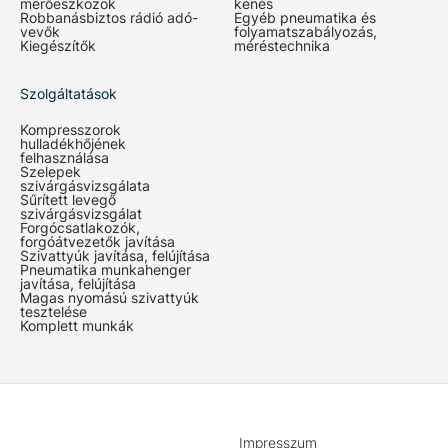
mérőeszközök
kenés
Robbanásbiztos rádió adó-
Egyéb pneumatika és
vevők
folyamatszabályozás,
Kiegészítők
méréstechnika
Szolgáltatások
Kompresszorok
hulladékhőjének
felhasználása
Szelepek
szivárgásvizsgálata
Sűrített levegő
szivárgásvizsgálat
Forgócsatlakozók,
forgóátvezetők javítása
Szivattyúk javítása, felújítása
Pneumatika munkahenger
javítása, felújítása
Magas nyomású szivattyúk
tesztelése
Komplett munkák
Impresszum