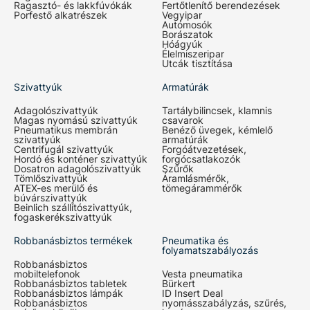
Ragasztó- és lakkfúvókák
Fertőtlenítő berendezések
Porfestő alkatrészek
Vegyipar
Autómosók
Borászatok
Hóágyúk
Élelmiszeripar
Utcák tisztítása
Szivattyúk
Armatúrák
Adagolószivattyúk
Tartálybilincsek, klamnis
Magas nyomású szivattyúk
csavarok
Pneumatikus membrán
Benéző üvegek, kémlelő
szivattyúk
armatúrák
Centrifugál szivattyúk
Forgóátvezetések,
Hordó és konténer szivattyúk
forgócsatlakozók
Dosatron adagolószivattyúk
Szűrők
Tömlőszivattyúk
Áramlásmérők,
ATEX-es merülő és
tömegárammérők
búvárszivattyúk
Beinlich szállítószivattyúk,
fogaskerékszivattyúk
Robbanásbiztos termékek
Pneumatika és
folyamatszabályozás
Robbanásbiztos
mobiltelefonok
Vesta pneumatika
Robbanásbiztos tabletek
Bürkert
Robbanásbiztos lámpák
ID Insert Deal
Robbanásbiztos
nyomásszabályzás, szűrés,