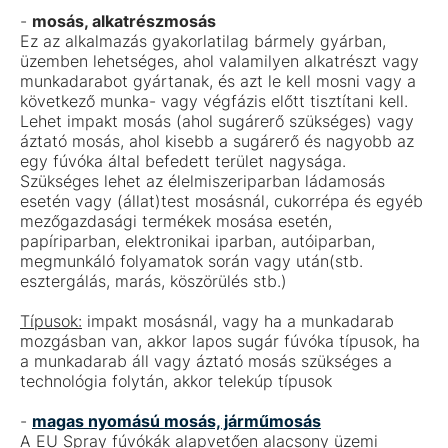
-
mosás, alkatrészmosás
Ez az alkalmazás gyakorlatilag bármely gyárban,
üzemben lehetséges, ahol valamilyen alkatrészt vagy
munkadarabot gyártanak, és azt le kell mosni vagy a
következő munka- vagy végfázis előtt tisztítani kell.
Lehet impakt mosás (ahol sugárerő szükséges) vagy
áztató mosás, ahol kisebb a sugárerő és nagyobb az
egy fúvóka által befedett terület nagysága.
Szükséges lehet az élelmiszeriparban ládamosás
esetén vagy (állat)test mosásnál, cukorrépa és egyéb
mezőgazdasági termékek mosása esetén,
papíriparban, elektronikai iparban, autóiparban,
megmunkáló folyamatok során vagy után(stb.
esztergálás, marás, köszörülés stb.)
Típusok:
impakt mosásnál, vagy ha a munkadarab
mozgásban van, akkor lapos sugár fúvóka típusok, ha
a munkadarab áll vagy áztató mosás szükséges a
technológia folytán, akkor telekúp típusok
-
magas nyomású mosás, járműmosás
A EU Spray fúvókák alapvetően alacsony üzemi