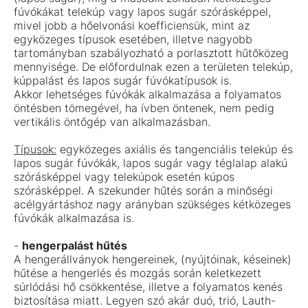
fúvókákat telekúp vagy lapos sugár szórásképpel,
mivel jobb a hőelvonási koefficiensük, mint az
egyközeges típusok esetében, illetve nagyobb
tartományban szabályozható a porlasztott hűtőközeg
mennyisége. De előfordulnak ezen a területen telekúp,
kúppalást és lapos sugár fúvókatípusok is.
Akkor lehetséges fúvókák alkalmazása a folyamatos
öntésben tömegével, ha ívben öntenek, nem pedig
vertikális öntőgép van alkalmazásban.
Típusok:
egyközeges axiális és tangenciális telekúp és
lapos sugár fúvókák, lapos sugár vagy téglalap alakú
szórásképpel vagy telekúpok esetén kúpos
szórásképpel. A szekunder hűtés során a minőségi
acélgyártáshoz nagy arányban szükséges kétközeges
fúvókák alkalmazása is.
-
hengerpalást hűtés
A hengerállványok hengereinek, (nyújtóinak, késeinek)
hűtése a hengerlés és mozgás során keletkezett
súrlódási hő csökkentése, illetve a folyamatos kenés
biztosítása miatt. Legyen szó akár duó, trió, Lauth-