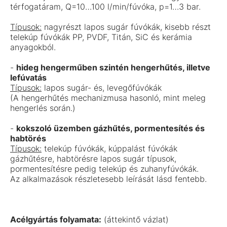
térfogatáram, Q=10…100 l/min/fúvóka, p=1…3 bar.
Típusok:
nagyrészt lapos sugár fúvókák, kisebb részt
telekúp fúvókák PP, PVDF, Titán, SiC és kerámia
anyagokból.
-
hideg hengerműben szintén hengerhűtés, illetve
lefúvatás
Típusok:
lapos sugár- és, levegőfúvókák
(A hengerhűtés mechanizmusa hasonló, mint meleg
hengerlés során.)
-
kokszoló üzemben gázhűtés, pormentesítés és
habtörés
Típusok:
telekúp fúvókák, kúppalást fúvókák
gázhűtésre, habtörésre lapos sugár típusok,
pormentesítésre pedig telekúp és zuhanyfúvókák.
Az alkalmazások részletesebb leírását lásd fentebb.
Acélgyártás folyamata:
(áttekintő vázlat)