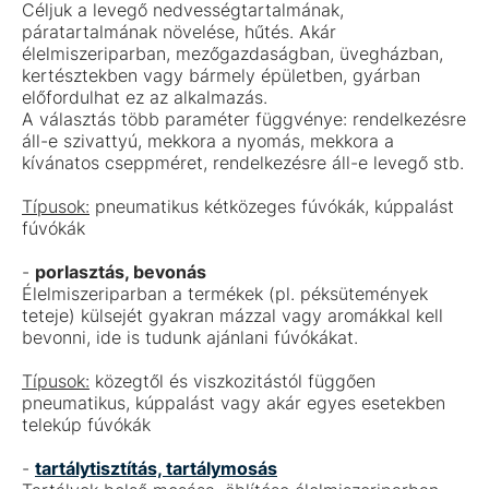
Céljuk a levegő nedvességtartalmának,
páratartalmának növelése, hűtés. Akár
élelmiszeriparban, mezőgazdaságban, üvegházban,
kertésztekben vagy bármely épületben, gyárban
előfordulhat ez az alkalmazás.
A választás több paraméter függvénye: rendelkezésre
áll-e szivattyú, mekkora a nyomás, mekkora a
kívánatos cseppméret, rendelkezésre áll-e levegő stb.
Típusok:
pneumatikus kétközeges fúvókák, kúppalást
fúvókák
-
porlasztás, bevonás
Élelmiszeriparban a termékek (pl. péksütemények
teteje) külsejét gyakran mázzal vagy aromákkal kell
bevonni, ide is tudunk ajánlani fúvókákat.
Típusok:
közegtől és viszkozitástól függően
pneumatikus, kúppalást vagy akár egyes esetekben
telekúp fúvókák
-
tartálytisztítás, tartálymosás