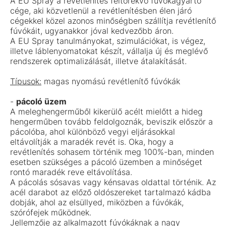
A EU Spray a revétlenítés feltörekvő fúvókagyártó
cége, aki közvetlenül a revétlenítésben élen járó
cégekkel közel azonos minőségben szállítja revétlenítő
fúvókáit, ugyanakkor jóval kedvezőbb áron.
A EU Spray tanulmányokat, szimulációkat, is végez,
illetve láblenyomatokat készít, vállalja új és meglévő
rendszerek optimalizálását, illetve átalakítását.
Típusok:
magas nyomású revétlenítő fúvókák
-
pácoló üzem
A meleghengerműből kikerülő acélt mielőtt a hideg
hengerműben tovább feldolgoznák, beviszik először a
pácolóba, ahol különböző vegyi eljárásokkal
eltávolítják a maradék revét is. Oka, hogy a
revétlenítés sohasem történik meg 100%-ban, minden
esetben szükséges a pácoló üzemben a minőséget
rontó maradék reve eltávolítása.
A pácolás sósavas vagy kénsavas oldattal történik. Az
acél darabot az előző oldószereket tartalmazó kádba
dobják, ahol az elsüllyed, miközben a fúvókák,
szórófejek működnek.
Jellemzője az alkalmazott fúvókáknak a nagy