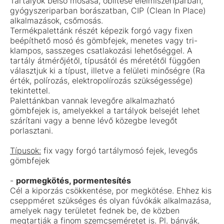
Tartályok belső mosása, öblítése élelmiszeriparban,
gyógyszeriparban borászatban, CIP (Clean In Place)
alkalmazások, csőmosás.
Termékpalettánk részét képezik forgó vagy fixen
beépíthető mosó és gömbfejek, menetes vagy tri-
klampos, sasszeges csatlakozási lehetőséggel. A
tartály átmérőjétől, típusától és méretétől függően
választjuk ki a típust, illetve a felületi minőségre (Ra
érték, polírozás, elektropolírozás szükségessége)
tekintettel.
Palettánkban vannak levegőre alkalmazható
gömbfejek is, amelyekkel a tartályok belsejét lehet
szárítani vagy a benne lévő közegbe levegőt
porlasztani.
Típusok:
fix vagy forgó tartálymosó fejek, levegős
gömbfejek
-
pormegkötés, pormentesítés
Cél a kiporzás csökkentése, por megkötése. Ehhez kis
cseppméret szükséges és olyan fúvókák alkalmazása,
amelyek nagy területet fednek be, de közben
megtartják a finom szemcseméretet is. Pl. bányák,