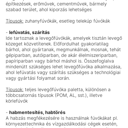
építkezések, erőművek, cementművek, bármely
szabad terület, ahol kiporzás lehetséges
Típusok:
zuhanyfúvókák, esetleg telekúp fúvókák
-
lefúvatás, szárítás
Ide tartoznak a levegőfúvókák, amelyek tisztán levegő
közeget közvetítenek. Előfordulhat gyakorlatilag
bárhol, ahol gyártanak, megmunkálnak, mosnak, tehát
gépiparban, autóiparban, de akár élelmiszeriparban,
papíriparban vagy bárhol máshol is. Összefoglalva
mindenütt szükséges lehet levegőfúvóka alkalmazása,
ahol lefúvatás vagy szárítás szükséges a technológiai
vagy gyártási folyamat során.
Típusok:
teljes levegőfúvóka paletta, különösen a
többcsatornás típusok (POM, AL, sst.), illetve
körlefúvók
-
habmentesítés, habtörés
A habzás megfékezésére is használnak fúvókákat pl.
környezettechnika és vízgazdálkodási cégek esetén,