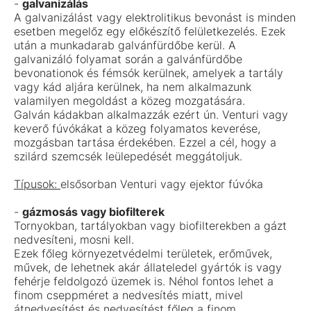
-
galvanizálás
A galvanizálást vagy elektrolitikus bevonást is minden
esetben megelőz egy előkészítő felületkezelés. Ezek
után a munkadarab galvánfürdőbe kerül. A
galvanizáló folyamat során a galvánfürdőbe
bevonationok és fémsók kerülnek, amelyek a tartály
vagy kád aljára kerülnek, ha nem alkalmazunk
valamilyen megoldást a közeg mozgatására.
Galván kádakban alkalmazzák ezért ún. Venturi vagy
keverő fúvókákat a közeg folyamatos keverése,
mozgásban tartása érdekében. Ezzel a cél, hogy a
szilárd szemcsék leülepedését meggátoljuk.
Típusok:
elsősorban Venturi vagy ejektor fúvóka
-
gázmosás vagy biofilterek
Tornyokban, tartályokban vagy biofilterekben a gázt
nedvesíteni, mosni kell.
Ezek főleg környezetvédelmi területek, erőművek,
művek, de lehetnek akár állateledel gyártók is vagy
fehérje feldolgozó üzemek is. Néhol fontos lehet a
finom cseppméret a nedvesítés miatt, mivel
átnedvesítést és nedvesítést főleg a finom