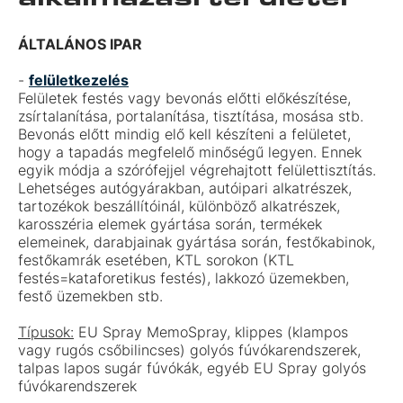
ÁLTALÁNOS IPAR
-
felületkezelés
Felületek festés vagy bevonás előtti előkészítése,
zsírtalanítása, portalanítása, tisztítása, mosása stb.
Bevonás előtt mindig elő kell készíteni a felületet,
hogy a tapadás megfelelő minőségű legyen. Ennek
egyik módja a szórófejjel végrehajtott felülettisztítás.
Lehetséges autógyárakban, autóipari alkatrészek,
tartozékok beszállítóinál, különböző alkatrészek,
karosszéria elemek gyártása során, termékek
elemeinek, darabjainak gyártása során, festőkabinok,
festőkamrák esetében, KTL sorokon (KTL
festés=kataforetikus festés), lakkozó üzemekben,
festő üzemekben stb.
Típusok:
EU Spray MemoSpray, klippes (klampos
vagy rugós csőbilincses) golyós fúvókarendszerek,
talpas lapos sugár fúvókák, egyéb EU Spray golyós
fúvókarendszerek