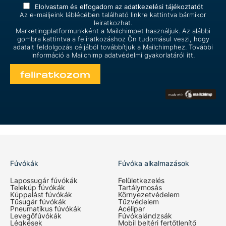
Elolvastam és elfogadom az
adatkezelési tájékoztatót
Az e-mailjeink láblécében található linkre kattintva bármikor
leiratkozhat.
Marketingplatformunkként a Mailchimpet használjuk. Az alábbi
gombra kattintva a feliratkozáshoz Ön tudomásul veszi, hogy
adatait feldolgozás céljából továbbítjuk a Mailchimphez. További
információ a Mailchimp
adatvédelmi gyakorlatáról itt.
Fúvókák
Fúvóka alkalmazások
Lapossugár fúvókák
Felületkezelés
Telekúp fúvókák
Tartálymosás
Kúppalást fúvókák
Környezetvédelem
Tűsugár fúvókák
Tűzvédelem
Pneumatikus fúvókák
Acélipar
Levegőfúvókák
Fúvókalándzsák
Légkések
Mobil beltéri fertőtlenítő