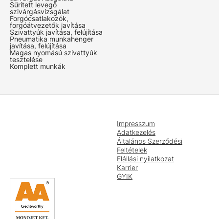
Sűrített levegő
szivárgásvizsgálat
Forgócsatlakozók,
forgóátvezetők javítása
Szivattyúk javítása, felújítása
Pneumatika munkahenger
javítása, felújítása
Magas nyomású szivattyúk
tesztelése
Komplett munkák
Impresszum
Adatkezelés
Általános Szerződési
Feltételek
Elállási nyilatkozat
Karrier
GYIK