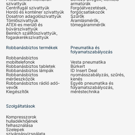
szivattyúk
armatúrák
Centrifugál szivattyúk
Forgóátvezetések,
Hordó és konténer szivattyúk
forgócsatlakozók
Dosatron adagolószivattyúk
Szűrők
Tömlőszivattyúk
Áramlásmérők,
ATEX-es merülő és
tömegárammérők
búvárszivattyúk
Beinlich szállítószivattyúk,
fogaskerékszivattyúk
Robbanásbiztos termékek
Pneumatika és
folyamatszabályozás
Robbanásbiztos
mobiltelefonok
Vesta pneumatika
Robbanásbiztos tabletek
Bürkert
Robbanásbiztos lámpák
ID Insert Deal
Robbanásbiztos
nyomásszabályzás, szűrés,
mérőeszközök
kenés
Robbanásbiztos rádió adó-
Egyéb pneumatika és
vevők
folyamatszabályozás,
Kiegészítők
méréstechnika
Szolgáltatások
Kompresszorok
hulladékhőjének
felhasználása
Szelepek
szivárgásvizsgálata