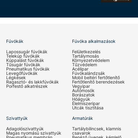
Fúvókák
Fúvóka alkalmazások
Lapossugár fúvókák
Felületkezelés
Telekúp fúvókák
Tartálymosás
Kúppalást fúvókák
Környezetvédelem
Tűsugár fúvókák
Tűzvédelem
Pneumatikus fúvókák
Acélipar
Levegőfúvókák
Fúvókalándzsák
Légkések
Mobil beltéri fertőtlenítő
Ragasztó- és lakkfúvókák
Fertőtlenítő berendezések
Porfestő alkatrészek
Vegyipar
Autómosók
Borászatok
Hóágyúk
Élelmiszeripar
Utcák tisztítása
Szivattyúk
Armatúrák
Adagolószivattyúk
Tartálybilincsek, klamnis
Magas nyomású szivattyúk
csavarok
Pneumatikus membrán
Benéző üvegek, kémlelő