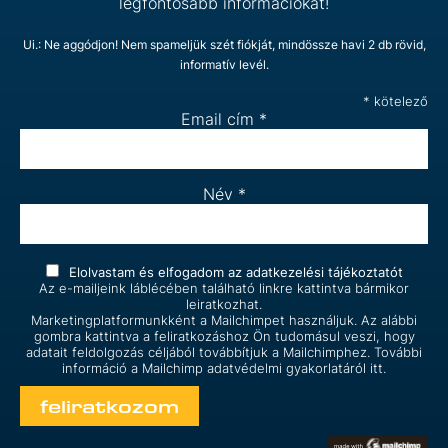
legfontosabb információkat!
Ui.: Ne aggódjon! Nem spameljük szét fiókját, mindössze havi 2 db rövid,
informatív levél.
*
kötelező
Email cím
*
Név
*
Elolvastam és elfogadom az
adatkezelési tájékoztatót
Az e-mailjeink láblécében található linkre kattintva bármikor
leiratkozhat.
Marketingplatformunkként a Mailchimpet használjuk. Az alábbi
gombra kattintva a feliratkozáshoz Ön tudomásul veszi, hogy
adatait feldolgozás céljából továbbítjuk a Mailchimphez. További
információ a Mailchimp
adatvédelmi gyakorlatáról itt.