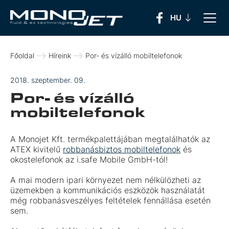
Főoldal
Híreink
Por- és vízálló mobiltelefonok
2018. szeptember. 09.
Por- és vízálló
mobiltelefonok
A Monojet Kft. termékpalettájában megtalálhatók az
ATEX kivitelű
robbanásbiztos mobiltelefonok
és
okostelefonok az i.safe Mobile GmbH-tól!
A mai modern ipari környezet nem nélkülözheti az
üzemekben a kommunikációs eszközök használatát
még robbanásveszélyes feltételek fennállása esetén
sem.