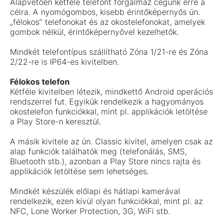
Alapvetően kétféle telefont forgalmaz cégünk erre a
célra. A nyomógombos, kisebb érintőképernyős ún.
„félokos” telefonokat és az okostelefonokat, amelyek
gombok nélkül, érintőképernyővel kezelhetők.
Mindkét telefontípus szállítható Zóna 1/21-re és Zóna
2/22-re is IP64-es kivitelben.
Félokos telefon
Kétféle kivitelben létezik, mindkettő Android operációs
rendszerrel fut. Egyikük rendelkezik a hagyományos
okostelefon funkciókkal, mint pl. applikációk letöltése
a Play Store-n keresztül.
A másik kivitele az ún. Classic kivitel, amelyen csak az
alap funkciók találhatók meg (telefonálás, SMS,
Bluetooth stb.), azonban a Play Store nincs rajta és
applikációk letöltése sem lehetséges.
Mindkét készülék előlapi és hátlapi kamerával
rendelkezik, ezen kívül olyan funkciókkal, mint pl. az
NFC, Lone Worker Protection, 3G, WiFi stb.