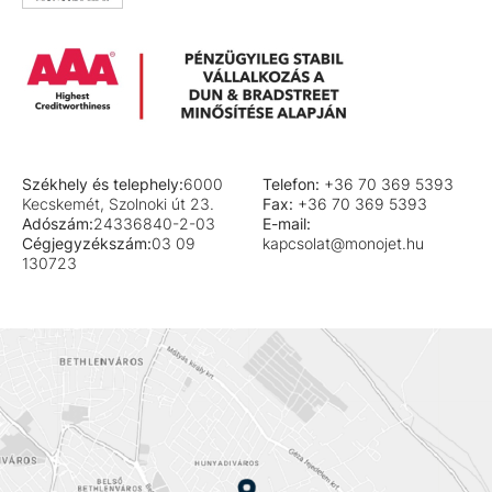
Székhely és telephely:
6000
Telefon:
+36 70 369 5393
Kecskemét, Szolnoki út 23.
Fax:
+36 70 369 5393
Adószám:
24336840-2-03
E-mail:
Cégjegyzékszám:
03 09
kapcsolat@monojet.hu
130723