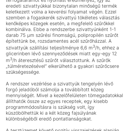
eredeti szivattyúkkal bizonytalan minőségű termék
keletkezett volna a keverési folyamat végén. Ezzel
szemben a fogaskerék szivattyú tökéletes választás
kenőképes közegek esetén, a megfelelő szűrőkkel
kombinálva. Ebbe a rendszerbe szivattyúnként 1-1
darab 75 µm szűrési finomságú, polipropilén szűrőt
építettünk be, rozsdamentes acél szűrőházzal. A
3
szivattyúk szállítási teljesítménye 6,6 m
/h, ehhez a
glicerinben lévő szennyeződések miatt egy-egy 12
3
m
/h áteresztésű szűrőt választottunk. A szűrők
„túlméretezésével” elkerülhető a gyakori szűrőcsere
szükségessége.
A rendszer vezérlése a szivattyúk tengelyén lévő
forgó jeladóból számolja a továbbított közeg
mennyiségét. Mivel a kezelőfelületen tömegadatokkal
állíthatók össze az egyes receptek, egy kisebb
programmódosításra is szükség volt, így
küszöbölhettük ki a két közeg fajsúlyának
különbségéből eredő pontatlanságokat.
A tesztüzemet követő pozitív visszajelzések alapján