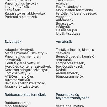
Pneumatikus fúvókák
Acélipar
Levegőfúvókák
Fúvókalándzsák
Légkések
Mobil beltéri fertőtlenítő
Ragasztó- és lakkfúvókák
Fertőtlenítő berendezések
Porfestő alkatrészek
Vegyipar
Autómosók
Borászatok
Hóágyúk
Élelmiszeripar
Utcák tisztítása
Szivattyúk
Armatúrák
Adagolószivattyúk
Tartálybilincsek, klamnis
Magas nyomású szivattyúk
csavarok
Pneumatikus membrán
Benéző üvegek, kémlelő
szivattyúk
armatúrák
Centrifugál szivattyúk
Forgóátvezetések,
Hordó és konténer szivattyúk
forgócsatlakozók
Dosatron adagolószivattyúk
Szűrők
Tömlőszivattyúk
Áramlásmérők,
ATEX-es merülő és
tömegárammérők
búvárszivattyúk
Beinlich szállítószivattyúk,
fogaskerékszivattyúk
Robbanásbiztos termékek
Pneumatika és
folyamatszabályozás
Robbanásbiztos
mobiltelefonok
Vesta pneumatika