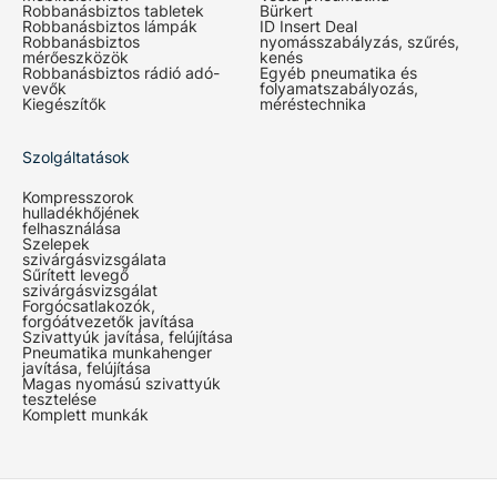
Robbanásbiztos tabletek
Bürkert
Robbanásbiztos lámpák
ID Insert Deal
Robbanásbiztos
nyomásszabályzás, szűrés,
mérőeszközök
kenés
Robbanásbiztos rádió adó-
Egyéb pneumatika és
vevők
folyamatszabályozás,
Kiegészítők
méréstechnika
Szolgáltatások
Kompresszorok
hulladékhőjének
felhasználása
Szelepek
szivárgásvizsgálata
Sűrített levegő
szivárgásvizsgálat
Forgócsatlakozók,
forgóátvezetők javítása
Szivattyúk javítása, felújítása
Pneumatika munkahenger
javítása, felújítása
Magas nyomású szivattyúk
tesztelése
Komplett munkák