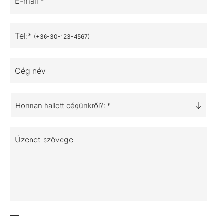
E-mail *
Tel:*
(+36-30-123-4567)
Cég név
Honnan hallott cégünkről?: *
Üzenet szövege