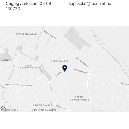
Cégjegyzékszám:
03 09
kapcsolat@monojet.hu
130723
© 2026
Minden jog fenntartva! Powered by
fusion4