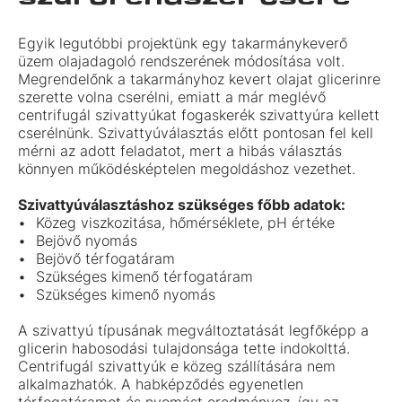
Egyik legutóbbi projektünk egy takarmánykeverő
üzem olajadagoló rendszerének módosítása volt.
Megrendelőnk a takarmányhoz kevert olajat glicerinre
szerette volna cserélni, emiatt a már meglévő
centrifugál szivattyúkat fogaskerék szivattyúra kellett
cserélnünk. Szivattyúválasztás előtt pontosan fel kell
mérni az adott feladatot, mert a hibás választás
könnyen működésképtelen megoldáshoz vezethet.
Szivattyúválasztáshoz szükséges főbb adatok:
Közeg viszkozitása, hőmérséklete, pH értéke
Bejövő nyomás
Bejövő térfogatáram
Szükséges kimenő térfogatáram
Szükséges kimenő nyomás
A szivattyú típusának megváltoztatását legfőképp a
glicerin habosodási tulajdonsága tette indokolttá.
Centrifugál szivattyúk e közeg szállítására nem
alkalmazhatók. A habképződés egyenetlen
térfogatáramot és nyomást eredményez, így az