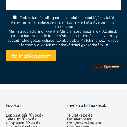
Elolvastam és elfogadom az
adatkezelési tájékoztatót
Az e-mailjeink láblécében található linkre kattintva bármikor
leiratkozhat.
Marketingplatformunkként a Mailchimpet használjuk. Az alábbi
gombra kattintva a feliratkozáshoz Ön tudomásul veszi, hogy
adatait feldolgozás céljából továbbítjuk a Mailchimphez. További
információ a Mailchimp
adatvédelmi gyakorlatáról itt.
Fúvókák
Fúvóka alkalmazások
Lapossugár fúvókák
Felületkezelés
Telekúp fúvókák
Tartálymosás
Kúppalást fúvókák
Környezetvédelem
Tűsugár fúvókák
Tűzvédelem