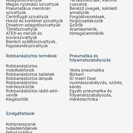
Magas nyomású szivattyúk
csavarok
Pneumatikus membrán
Benéző üvegek, kémlelő
szivattyúk
armatúrák
Centrifugál szivattyúk
Forgóátvezetések,
Hordó és konténer szivattyúk
forgócsatlakozók
Dosatron adagolószivattyúk
Szűrők
Tömlőszivattyúk
Áramlásmérők,
ATEX-es merülő és
tömegárammérők
búvárszivattyúk
Beinlich szállítószivattyúk,
fogaskerékszivattyúk
Robbanásbiztos termékek
Pneumatika és
folyamatszabályozás
Robbanásbiztos
mobiltelefonok
Vesta pneumatika
Robbanásbiztos tabletek
Bürkert
Robbanásbiztos lámpák
ID Insert Deal
Robbanásbiztos
nyomásszabályzás, szűrés,
mérőeszközök
kenés
Robbanásbiztos rádió adó-
Egyéb pneumatika és
vevők
folyamatszabályozás,
Kiegészítők
méréstechnika
Szolgáltatások
Kompresszorok
hulladékhőjének
felhasználása