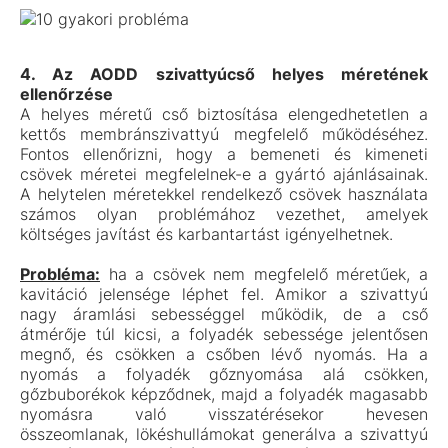
4. Az AODD szivattyúcső helyes méretének
ellenőrzése
A helyes méretű cső biztosítása elengedhetetlen a
kettős membránszivattyú megfelelő működéséhez.
Fontos ellenőrizni, hogy a bemeneti és kimeneti
csövek méretei megfelelnek-e a gyártó ajánlásainak.
A helytelen méretekkel rendelkező csövek használata
számos olyan problémához vezethet, amelyek
költséges javítást és karbantartást igényelhetnek.
Probléma:
ha a csövek nem megfelelő méretűek, a
kavitáció jelensége léphet fel. Amikor a szivattyú
nagy áramlási sebességgel működik, de a cső
átmérője túl kicsi, a folyadék sebessége jelentősen
megnő, és csökken a csőben lévő nyomás. Ha a
nyomás a folyadék gőznyomása alá csökken,
gőzbuborékok képződnek, majd a folyadék magasabb
nyomásra való visszatérésekor hevesen
összeomlanak, lökéshullámokat generálva a szivattyú