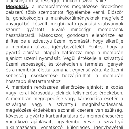
alacsonyabb sebességgel működő szivattyúké.
Megoldás
: a membrántörés megelőzése érdekében
célszerű több szempontot figyelembe venni. Először
is, gondoskodjon a munkakörülményeknek megfelelő
anyagokból készült, megbízható gyártási szabványok
szerint gyártott, kiváló minőségű membránok
használatáról. Másodszor, gondosan ellenőrizze és
állítsa be a szivattyú üzemi nyomását, hogy elkerülje
a membrán túlzott igénybevételét. Fontos, hogy a
gyártó előírásai alapján határozza meg a membrán
ajánlott üzemi nyomását. Végül értékelje a szivattyú
üzemi sebességét, és törekedjen a termelési igények
és a membrán élettartamának egyensúlyára. Az üzemi
sebesség csökkentése hozzájárulhat a membrán
hosszabb élettartamához.
A membrán rendszeres ellenőrzése ajánlott a kopás
vagy korai károsodás jeleinek felismerése érdekében.
A membrán megrepedése vagy károsodása esetén a
szivárgás vagy a szivattyú meghibásodásának
megelőzése érdekében azonnali cserére van szükség.
Kövesse a gyártó karbantartásra és membráncserére
vonatkozó ajánlásait, figyelembe véve a szivattyú
alkalmazására vonatkozó különleges igénybevételi