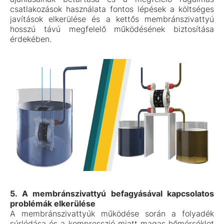
csatlakozások használata fontos lépések a költséges
javítások elkerülése és a kettős membránszivattyú
hosszú távú megfelelő működésének biztosítása
érdekében.
5. A membránszivattyú befagyásával kapcsolatos
problémák elkerülése
A membránszivattyúk működése során a folyadék
súrlódása és a kompresszió miatt magas hőmérséklet