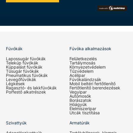
Fúvókák
Fúvóka alkalmazások
Lapossugár fúvókák
Felületkezelés
Telekúp fúvókák
Tartálymosás
Kúppalást fúvókák
Környezetvédelem
Tűsugár fúvókák
Tűzvédelem
Pneumatikus fúvókák
Acélipar
Levegőfúvókák
Fúvókalándzsák
Légkések
Mobil beltéri fertőtlenítő
Ragasztó- és lakkfúvókák
Fertőtlenítő berendezések
Porfestő alkatrészek
Vegyipar
Autómosók
Borászatok
Hóágyúk
Élelmiszeripar
Utcák tisztítása
Szivattyúk
Armatúrák
Adagolószivattyúk
Tartálybilincsek, klamnis