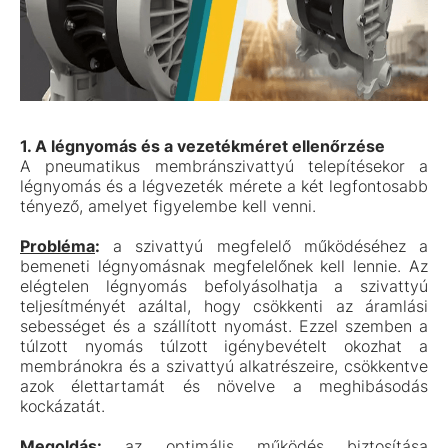
1. A légnyomás és a vezetékméret ellenőrzése
A pneumatikus membránszivattyú telepítésekor a
légnyomás és a légvezeték mérete a két legfontosabb
tényező, amelyet figyelembe kell venni.
Probléma
:
a szivattyú megfelelő működéséhez a
bemeneti légnyomásnak megfelelőnek kell lennie. Az
elégtelen légnyomás befolyásolhatja a szivattyú
teljesítményét azáltal, hogy csökkenti az áramlási
sebességet és a szállított nyomást. Ezzel szemben a
túlzott nyomás túlzott igénybevételt okozhat a
membránokra és a szivattyú alkatrészeire, csökkentve
azok élettartamát és növelve a meghibásodás
kockázatát.
Megoldás:
az optimális működés biztosítása