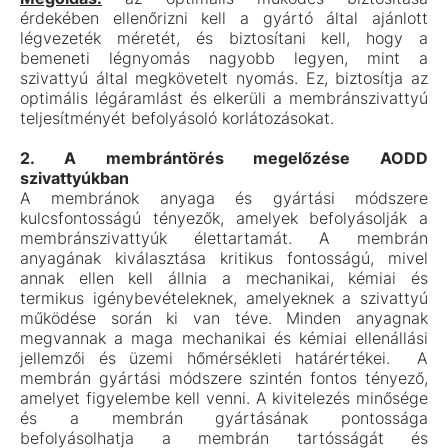
érdekében ellenőrizni kell a gyártó által ajánlott
légvezeték méretét, és biztosítani kell, hogy a
bemeneti légnyomás nagyobb legyen, mint a
szivattyú által megkövetelt nyomás. Ez, biztosítja az
optimális légáramlást és elkerüli a membránszivattyú
teljesítményét befolyásoló korlátozásokat.
2. A membrántörés megelőzése AODD
szivattyúkban
A membránok anyaga és gyártási módszere
kulcsfontosságú tényezők, amelyek befolyásolják a
membránszivattyúk élettartamát. A membrán
anyagának kiválasztása kritikus fontosságú, mivel
annak ellen kell állnia a mechanikai, kémiai és
termikus igénybevételeknek, amelyeknek a szivattyú
működése során ki van téve. Minden anyagnak
megvannak a maga mechanikai és kémiai ellenállási
jellemzői és üzemi hőmérsékleti határértékei. A
membrán gyártási módszere szintén fontos tényező,
amelyet figyelembe kell venni. A kivitelezés minősége
és a membrán gyártásának pontossága
befolyásolhatja a membrán tartósságát és