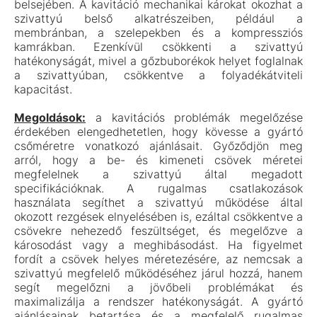
belsejében. A kavitáció mechanikai károkat okozhat a
szivattyú belső alkatrészeiben, például a
membránban, a szelepekben és a kompressziós
kamrákban. Ezenkívül csökkenti a szivattyú
hatékonyságát, mivel a gőzbuborékok helyet foglalnak
a szivattyúban, csökkentve a folyadékátviteli
kapacitást.
Megoldások:
a kavitációs problémák megelőzése
érdekében elengedhetetlen, hogy kövesse a gyártó
csőméretre vonatkozó ajánlásait. Győződjön meg
arról, hogy a be- és kimeneti csövek méretei
megfelelnek a szivattyú által megadott
specifikációknak. A rugalmas csatlakozások
használata segíthet a szivattyú működése által
okozott rezgések elnyelésében is, ezáltal csökkentve a
csövekre nehezedő feszültséget, és megelőzve a
károsodást vagy a meghibásodást. Ha figyelmet
fordít a csövek helyes méretezésére, az nemcsak a
szivattyú megfelelő működéséhez járul hozzá, hanem
segít megelőzni a jövőbeli problémákat és
maximalizálja a rendszer hatékonyságát. A gyártó
ajánlásainak betartása és a megfelelő rugalmas