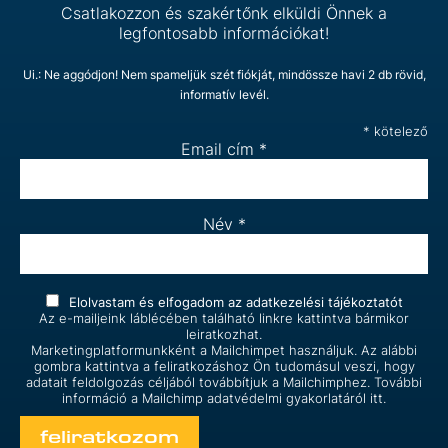
Csatlakozzon és szakértőnk elküldi Önnek a
legfontosabb információkat!
Ui.: Ne aggódjon! Nem spameljük szét fiókját, mindössze havi 2 db rövid,
informatív levél.
*
kötelező
Email cím
*
Név
*
Elolvastam és elfogadom az
adatkezelési tájékoztatót
Az e-mailjeink láblécében található linkre kattintva bármikor
leiratkozhat.
Marketingplatformunkként a Mailchimpet használjuk. Az alábbi
gombra kattintva a feliratkozáshoz Ön tudomásul veszi, hogy
adatait feldolgozás céljából továbbítjuk a Mailchimphez. További
információ a Mailchimp
adatvédelmi gyakorlatáról itt.