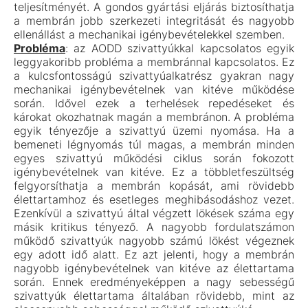
teljesítményét. A gondos gyártási eljárás biztosíthatja
a membrán jobb szerkezeti integritását és nagyobb
ellenállást a mechanikai igénybevételekkel szemben.
Probléma
: az AODD szivattyúkkal kapcsolatos egyik
leggyakoribb probléma a membránnal kapcsolatos. Ez
a kulcsfontosságú szivattyúalkatrész gyakran nagy
mechanikai igénybevételnek van kitéve működése
során. Idővel ezek a terhelések repedéseket és
károkat okozhatnak magán a membránon. A probléma
egyik tényezője a szivattyú üzemi nyomása. Ha a
bemeneti légnyomás túl magas, a membrán minden
egyes szivattyú működési ciklus során fokozott
igénybevételnek van kitéve. Ez a többletfeszültség
felgyorsíthatja a membrán kopását, ami rövidebb
élettartamhoz és esetleges meghibásodáshoz vezet.
Ezenkívül a szivattyú által végzett lökések száma egy
másik kritikus tényező. A nagyobb fordulatszámon
működő szivattyúk nagyobb számú lökést végeznek
egy adott idő alatt. Ez azt jelenti, hogy a membrán
nagyobb igénybevételnek van kitéve az élettartama
során. Ennek eredményeképpen a nagy sebességű
szivattyúk élettartama általában rövidebb, mint az