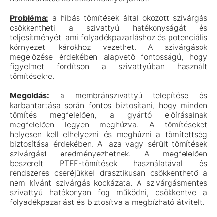
Probléma:
a hibás tömítések által okozott szivárgás
csökkentheti a szivattyú hatékonyságát és
teljesítményét, ami folyadékpazarláshoz és potenciális
környezeti károkhoz vezethet. A szivárgások
megelőzése érdekében alapvető fontosságú, hogy
figyelmet fordítson a szivattyúban használt
tömítésekre.
Megoldás:
a membránszivattyú telepítése és
karbantartása során fontos biztosítani, hogy minden
tömítés megfelelően, a gyártó előírásainak
megfelelően legyen meghúzva. A tömítéseket
helyesen kell elhelyezni és meghúzni a tömítettség
biztosítása érdekében. A laza vagy sérült tömítések
szivárgást eredményezhetnek. A megfelelően
beszerelt PTFE-tömítések használatával és
rendszeres cseréjükkel drasztikusan csökkenthető a
nem kívánt szivárgás kockázata. A szivárgásmentes
szivattyú hatékonyan fog működni, csökkentve a
folyadékpazarlást és biztosítva a megbízható átvitelt.