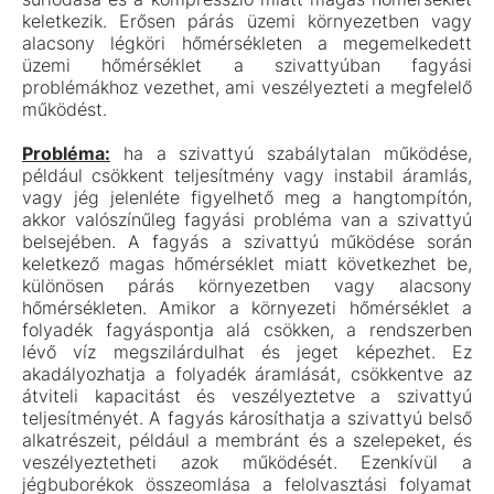
keletkezik. Erősen párás üzemi környezetben vagy
alacsony légköri hőmérsékleten a megemelkedett
üzemi hőmérséklet a szivattyúban fagyási
problémákhoz vezethet, ami veszélyezteti a megfelelő
működést.
Probléma:
ha a szivattyú szabálytalan működése,
például csökkent teljesítmény vagy instabil áramlás,
vagy jég jelenléte figyelhető meg a hangtompítón,
akkor valószínűleg fagyási probléma van a szivattyú
belsejében. A fagyás a szivattyú működése során
keletkező magas hőmérséklet miatt következhet be,
különösen párás környezetben vagy alacsony
hőmérsékleten. Amikor a környezeti hőmérséklet a
folyadék fagyáspontja alá csökken, a rendszerben
lévő víz megszilárdulhat és jeget képezhet. Ez
akadályozhatja a folyadék áramlását, csökkentve az
átviteli kapacitást és veszélyeztetve a szivattyú
teljesítményét. A fagyás károsíthatja a szivattyú belső
alkatrészeit, például a membránt és a szelepeket, és
veszélyeztetheti azok működését. Ezenkívül a
jégbuborékok összeomlása a felolvasztási folyamat