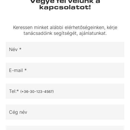
Vegye fel velünk a
kapcsolatot!
Keressen minket alábbi elérhetőségeinken, kérje
tanácsadóink segítségét, ajánlatunkat.
Név *
E-mail *
Tel:*
(+36-30-123-4567)
Cég név