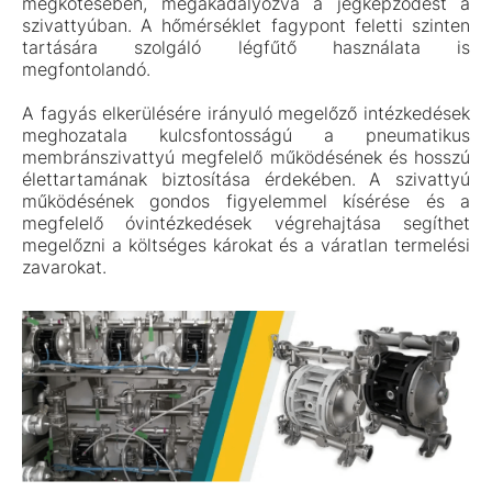
megkötésében, megakadályozva a jégképződést a
szivattyúban. A hőmérséklet fagypont feletti szinten
tartására szolgáló légfűtő használata is
megfontolandó.
A fagyás elkerülésére irányuló megelőző intézkedések
meghozatala kulcsfontosságú a pneumatikus
membránszivattyú megfelelő működésének és hosszú
élettartamának biztosítása érdekében. A szivattyú
működésének gondos figyelemmel kísérése és a
megfelelő óvintézkedések végrehajtása segíthet
megelőzni a költséges károkat és a váratlan termelési
zavarokat.