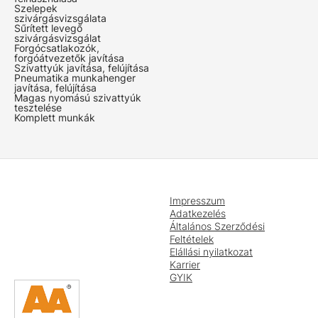
Szelepek
szivárgásvizsgálata
Sűrített levegő
szivárgásvizsgálat
Forgócsatlakozók,
forgóátvezetők javítása
Szivattyúk javítása, felújítása
Pneumatika munkahenger
javítása, felújítása
Magas nyomású szivattyúk
tesztelése
Komplett munkák
Impresszum
Adatkezelés
Általános Szerződési
Feltételek
Elállási nyilatkozat
Karrier
GYIK