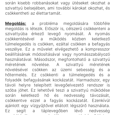
során kisebb robbanásokat vagy ütéseket okozhat a
szivattyú belsejében, ami további károkat okozhat, és
csökkentheti az élettartamát.
Megoldás:
a probléma megoldására többféle
megoldás is létezik. Először is, célszerű csökkenteni a
szivattyúba érkező levegő nyomását. A nyomás
csökkentésével a működés közben keletkező
túlmelegedés is csökken, ezáltal csökken a befagyás
veszélye. Ez a művelet elvégezhető a kompresszor
beállításának módosításával vagy nyomásszabályozó
használatával. Másodszor, megfontolható a szivattyú
méretének növelése. A szivattyú méretének
növelésével csökken az üzemi sebesség és a
hőtermelés. Ez csökkenti a túlmelegedés és a
folyadék befagyásának kockázatát. Harmadszor, egy
távoli helyre telepített levegőelvezető rendszer is
szóba jöhet. Ez lehetővé teszi a szivattyú működése
során keletkező hő és nedvesség távozását,
csökkentve ezzel a fagyás kockázatát. Ezenkívül
ajánlott egy vízgyűjtővel ellátott légszűrő használata.
Ez segít a táplevegőben lévő nedvesség