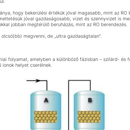
ul.
ránya, hogy bekerülési értékük jóval magasabb, mint az RO
eltetésük jóval gazdaságosabb, vizet és szennyvizet is meg
okkal jobban megtérülő beruházás, mint az RO berendezés.
olcsó(bb) megvenni, de „ultra gazdaságtalan”.
iai folyamat, amelyben a különböző fázisban – szilárd- és 
ű ionok helyet cserélnek.
Akciós fúvóka termékek –
raktárról!
Hatalmas kedvezményeket biztosítunk a készlet erejéig.
Ne maradjon le! Nézze meg a konkrét árakat és
termékeket!
megnézem az ajánlatokat