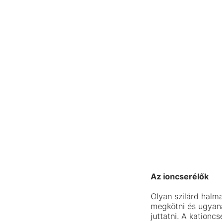
Az ioncserélők
Olyan szilárd halm
megkötni és ugyana
juttatni. A kationc