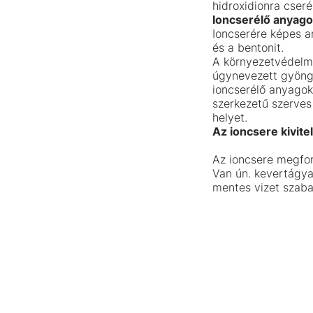
hidroxidionra cserél
Ioncserélő anyag
Ioncserére képes a
és a bentonit.
A környezetvédelmi
úgynevezett gyöng
ioncserélő anyagok
szerkezetű szerves
helyet.
Az ioncsere kivite
Az ioncsere megfor
Van ún. kevertágyas
mentes vizet szaba