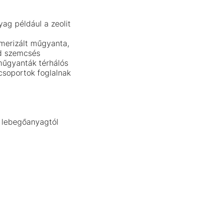
ag például a zeolit
imerizált műgyanta,
rd szemcsés
 műgyanták térhálós
csoportok foglalnak
, lebegőanyagtól