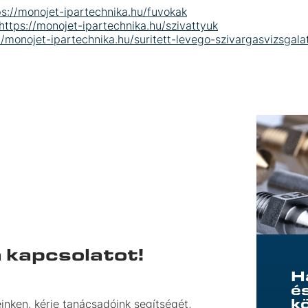
ps://monojet-ipartechnika.hu/fuvokak
https://monojet-ipartechnika.hu/szivattyuk
//monojet-ipartechnika.hu/suritett-levego-szivargasvizsgala
a kapcsolatot!
H
é
k
inken, kérje tanácsadóink segítségét,