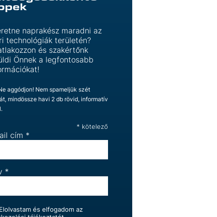
ippek
retne naprakész maradni az
ri technológiák területén?
tlakozzon és szakértőnk
üldi Önnek a legfontosabb
ormációkat!
 Ne aggódjon! Nem spameljük szét
ját, mindössze havi 2 db rövid, informatív
l.
*
kötelező
ail cím
*
v
*
Elolvastam és elfogadom az
tkezelési tájékoztatót