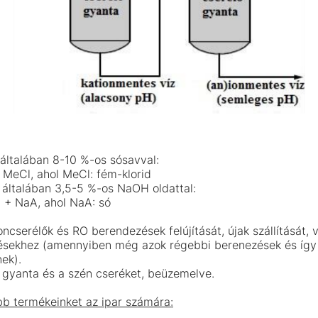
 általában 8-10 %-os sósavval:
MeCl, ahol MeCl: fém-klorid
 általában 3,5-5 %-os NaOH oldattal:
+ NaA, ahol NaA: só
oncserélők és RO berendezések felújítását, újak szállítását, v
sekhez (amennyiben még azok régebbi berenezések és így
ek).
a gyanta és a szén cseréket, beüzemelve.
b termékeinket az ipar számára: