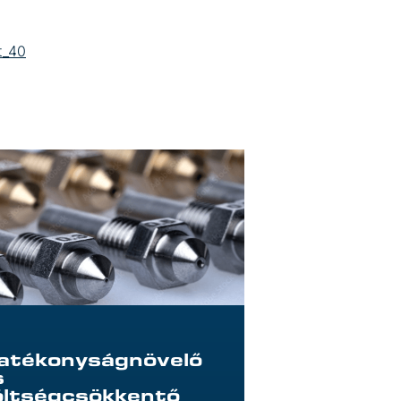
t_40
atékonyságnövelő
s
öltségcsökkentő