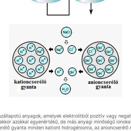
azállapotú anyagok, amelyek elektrolitból pozitív vagy nega
kkor azokkal egyenértékű, de más anyagi minőségű ionokat
serélő gyanta minden kationt hidrogénionra, az anioncserélő