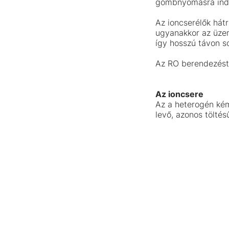
gombnyomásra ind
Az ioncserélők hát
ugyanakkor az üzem
így hosszú távon s
Az RO berendezést 
Az ioncsere
Az a heterogén kém
levő, azonos töltés