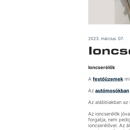
2023. március. 07.
Ioncs
Ioncserélők
A
festőüzemek
mi
Az
autómosókban
Az alábbiakban az 
Az ioncserélők jóv
forgatja, nem pedig
ioncserélővel. Az á