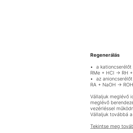
Regenerálás
a kationcserélőt
RMe + HCl -> RH + 
az anioncserélőt
RA + NaOH -> ROH 
Vállaljuk meglévő i
meglévő berendezé
vezérléssel működn
Vállaljuk továbbá 
Tekintse meg továb