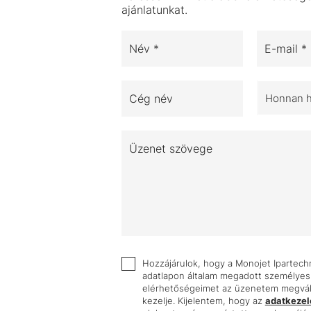
ajánlatunkat.
Név *
E-mail *
Cég név
Honnan ha
Üzenet szövege
Hozzájárulok, hogy a Monojet Ipartechni
adatlapon általam megadott személyes
elérhetőségeimet az üzenetem megvála
kezelje. Kijelentem, hogy az
adatkezelé