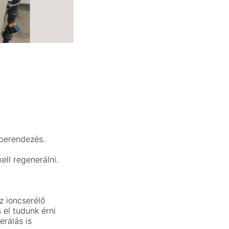
berendezés.
ell regenerálni.
 ioncserélő
 el tudunk érni
erálás is