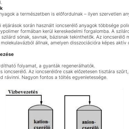
.
ok
nyagok a természetben is előfordulnak – ilyen szervetlen any
 eljárások során használt ioncserélő anyagok többsége pol
ypolimer formában kerül kereskedelmi forgalomba. A szilá
 szilárd sónak, savnak, bázisnak tekinthetők. Az ioncserélő
 molekulavázból állnak, amelyen disszociációra képes aktív 
lezése
dítható folyamat, a gyanták regenerálhatók.
 ioncserélő. Az ioncserélőre csak előzetesen tisztára szűrt
d rávinni. Nagyon fontos a töltés egyenletessége.