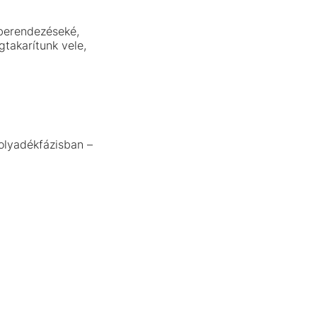
 berendezéseké,
takarítunk vele,
folyadékfázisban –
X