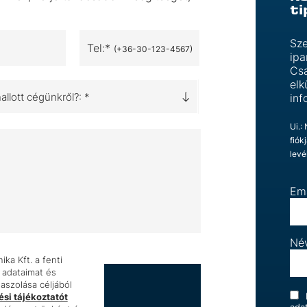
t
Sze
Tel:*
(+36-30-123-4567)
ipa
Csa
elk
llott cégünkről?: *
inf
Ui.:
fiók
levé
Em
Né
ka Kft. a fenti
 adataimat és
szolása céljából
si tájékoztatót
ada