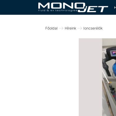
Főoldal
Híreink
Ioncserélők