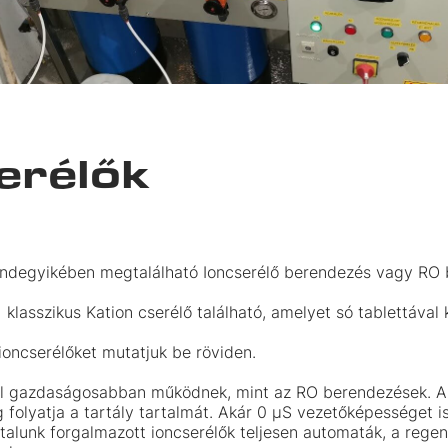
erélők
ndegyikében megtalálható Ioncserélő berendezés vagy RO 
klasszikus Kation cserélő található, amelyet só tablettával k
ioncserélőket mutatjuk be röviden.
al gazdaságosabban működnek, mint az RO berendezések. Az
 folyatja a tartály tartalmát. Akár 0 µS vezetőképességet is
ltalunk forgalmazott ioncserélők teljesen automaták, a regen