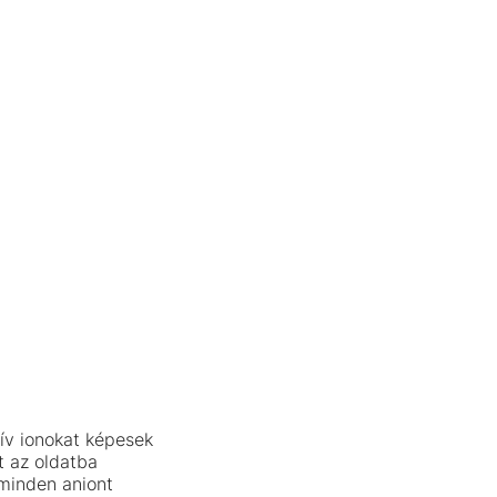
tív ionokat képesek
 az oldatba
 minden aniont