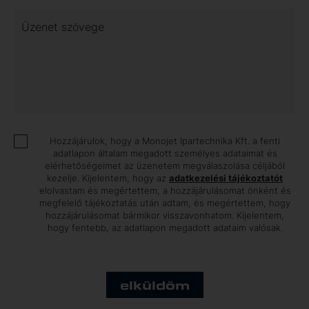
Üzenet szövege
Hozzájárulok, hogy a Monojet Ipartechnika Kft. a fenti
adatlapon általam megadott személyes adataimat és
elérhetőségeimet az üzenetem megválaszolása céljából
kezelje. Kijelentem, hogy az
adatkezelési tájékoztatót
elolvastam és megértettem, a hozzájárulásomat önként és
megfelelő tájékoztatás után adtam, és megértettem, hogy
hozzájárulásomat bármikor visszavonhatom. Kijelentem,
hogy fentebb, az adatlapon megadott adataim valósak.
elküldöm