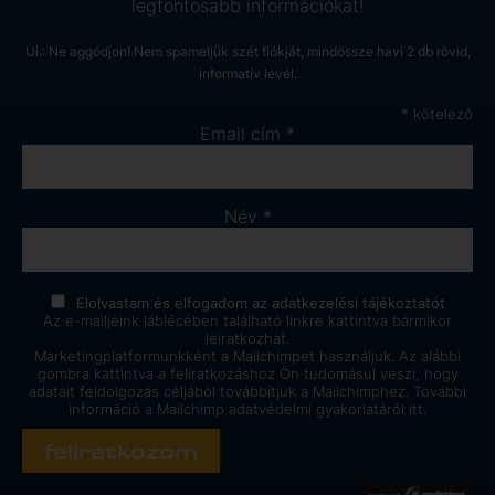
legfontosabb információkat!
Ui.: Ne aggódjon! Nem spameljük szét fiókját, mindössze havi 2 db rövid,
informatív levél.
*
kötelező
Email cím
*
Név
*
Elolvastam és elfogadom az
adatkezelési tájékoztatót
Az e-mailjeink láblécében található linkre kattintva bármikor
leiratkozhat.
Marketingplatformunkként a Mailchimpet használjuk. Az alábbi
gombra kattintva a feliratkozáshoz Ön tudomásul veszi, hogy
adatait feldolgozás céljából továbbítjuk a Mailchimphez. További
információ a Mailchimp
adatvédelmi gyakorlatáról itt.