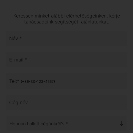
Keressen minket alábbi elérhetőségeinken, kérje
tanácsadóink segítségét, ajánlatunkat.
Név *
E-mail *
Tel:*
(+36-30-123-4567)
Cég név
Honnan hallott cégünkről?: *