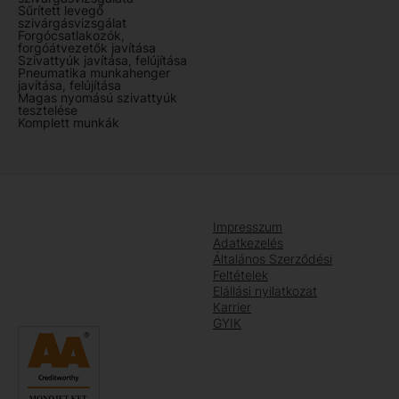
Sűrített levegő
szivárgásvizsgálat
Forgócsatlakozók,
forgóátvezetők javítása
Szivattyúk javítása, felújítása
Pneumatika munkahenger
javítása, felújítása
Magas nyomású szivattyúk
tesztelése
Komplett munkák
Impresszum
Adatkezelés
Általános Szerződési
Feltételek
Elállási nyilatkozat
Karrier
GYIK