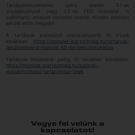
Tartálybilincseinkhez igény esetén 3.1-es
anyagbizonylat vagy 3.2-es PED bizonylat is
szállítható, amelyet rendelés esetén minden esetben
kérünk előre megadni.
A tartályok különböző szerelvényeiről itt írtunk
korábban:
https://monojet-ipartechnika.hu/tartalyok-
felszerelesei-a-monojet-kft-termekpalettajaban
Tartályok mosásáról pedig itt olvashat bővebben:
https://monojet-ipartechnika.hu/bolondi-
magasnyomasu-tartalymoso-fejek
Vegye fel velünk a
kapcsolatot!