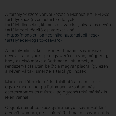
A tartályok szerelvényei között a Monojet Kft. PED-es
tartályokhoz (nyomástartó edények)
tartálybilincseket, klamnis csavarokat, hivatalos nevén
tartályfedél rögzítő csavarokat kínál.
(
https://monojet-ipartechnika.hu/tartalybilincsek-
tartalyfedel-rogzito-csavarok
)
A tartálybilincseket sokan Rathmann csavaroknak
nevezik, amelynek igen egyszerű oka van, mégpedig,
hogy az első márka a Rathmann volt, amely a
rendszerváltás után bejött a magyar piacra, így ezen
a néven váltak ismertté a tartálybilincsek.
Mára már többféle márka található a piacon, ezek
egyike még mindig a Rathmann, azonban más,
csereszabatos és műszakilag egyenértékű márkák is
jelen vannak.
Cégünk német és olasz gyártmányú csavarokat kínál
a vevői számára, de a „híres” Rathmann csavarokat is