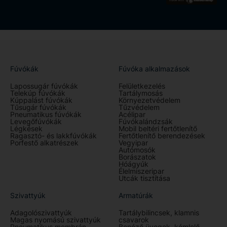
Fúvókák
Fúvóka alkalmazások
Lapossugár fúvókák
Felületkezelés
Telekúp fúvókák
Tartálymosás
Kúppalást fúvókák
Környezetvédelem
Tűsugár fúvókák
Tűzvédelem
Pneumatikus fúvókák
Acélipar
Levegőfúvókák
Fúvókalándzsák
Légkések
Mobil beltéri fertőtlenítő
Ragasztó- és lakkfúvókák
Fertőtlenítő berendezések
Porfestő alkatrészek
Vegyipar
Autómosók
Borászatok
Hóágyúk
Élelmiszeripar
Utcák tisztítása
Szivattyúk
Armatúrák
Adagolószivattyúk
Tartálybilincsek, klamnis
Magas nyomású szivattyúk
csavarok
Pneumatikus membrán
Benéző üvegek, kémlelő