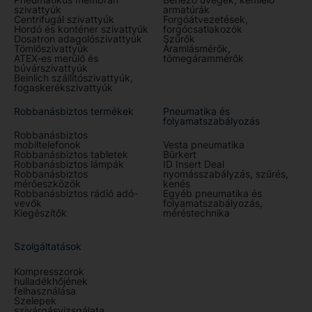
szivattyúk
armatúrák
Centrifugál szivattyúk
Forgóátvezetések,
Hordó és konténer szivattyúk
forgócsatlakozók
Dosatron adagolószivattyúk
Szűrők
Tömlőszivattyúk
Áramlásmérők,
ATEX-es merülő és
tömegárammérők
búvárszivattyúk
Beinlich szállítószivattyúk,
fogaskerékszivattyúk
Robbanásbiztos termékek
Pneumatika és
folyamatszabályozás
Robbanásbiztos
mobiltelefonok
Vesta pneumatika
Robbanásbiztos tabletek
Bürkert
Robbanásbiztos lámpák
ID Insert Deal
Robbanásbiztos
nyomásszabályzás, szűrés,
mérőeszközök
kenés
Robbanásbiztos rádió adó-
Egyéb pneumatika és
vevők
folyamatszabályozás,
Kiegészítők
méréstechnika
Szolgáltatások
Kompresszorok
hulladékhőjének
felhasználása
Szelepek
szivárgásvizsgálata