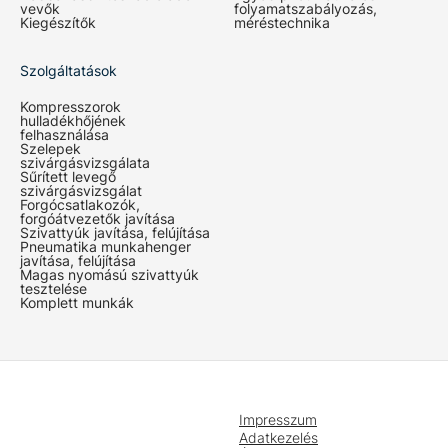
vevők
folyamatszabályozás,
Kiegészítők
méréstechnika
Szolgáltatások
Kompresszorok
hulladékhőjének
felhasználása
Szelepek
szivárgásvizsgálata
Sűrített levegő
szivárgásvizsgálat
Forgócsatlakozók,
forgóátvezetők javítása
Szivattyúk javítása, felújítása
Pneumatika munkahenger
javítása, felújítása
Magas nyomású szivattyúk
tesztelése
Komplett munkák
Impresszum
Adatkezelés