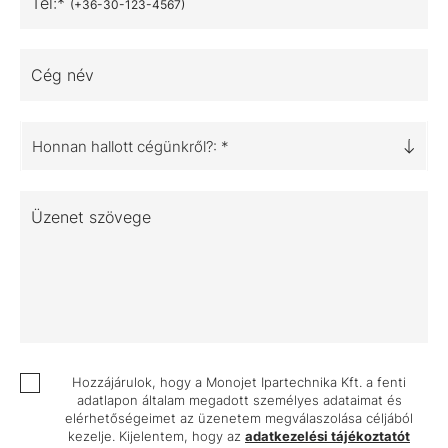
Tel:*
(+36-30-123-4567)
Cég név
Honnan hallott cégünkről?: *
Üzenet szövege
Hozzájárulok, hogy a Monojet Ipartechnika Kft. a fenti
adatlapon általam megadott személyes adataimat és
elérhetőségeimet az üzenetem megválaszolása céljából
kezelje. Kijelentem, hogy az
adatkezelési tájékoztatót