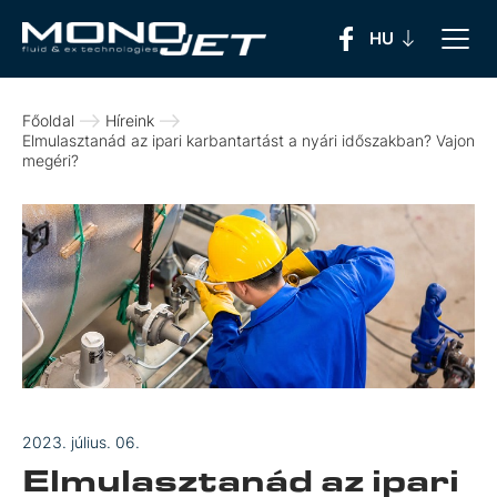
Főoldal
Híreink
Elmulasztanád az ipari karbantartást a nyári időszakban? Vajon
megéri?
2023. július. 06.
Elmulasztanád az ipari