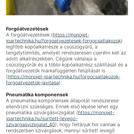
Forgóátvezetések
A forgóátvezetések (
https://monojet-
ipartechnika.hu/forgoatvezetesek-forgocsatlakozok
)
legfőbb kopóalkatrésze a csúszógyűrű, a
tengelytömítés, amelyet rendszeresen cserélni kell az
adott alkatrészekben. Cégünk vállalaja a
csúszógyűrűk és a többi kopóalkatrész szállítását és a
forgóátvezetők márkafüggetlen felújítását is
(
https://monojet-ipartechnika.hu/forgocsatlakozok-
forgoatvezetok-javitasa
).
Pneumatika komponensek
A pneumatika komponensek állapotát rendszerese
ellenőrizni szükséges. Ennek első lépése lehet egy
pneumatika szivárgásvizsgálat (
https://monojet-
ipartechnika.hu/suritett-levego-
szivargasvizsgalat_40
), hogy feltárjuk hol vannak a
rendszerben szivárgások, mennyi sűrített levegő