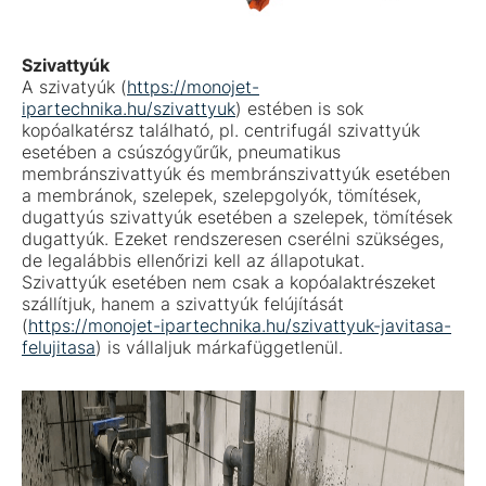
Szivattyúk
A szivatyúk (
https://monojet-
ipartechnika.hu/szivattyuk
) estében is sok
kopóalkatérsz található, pl. centrifugál szivattyúk
esetében a csúszógyűrűk, pneumatikus
membránszivattyúk és membránszivattyúk esetében
a membránok, szelepek, szelepgolyók, tömítések,
dugattyús szivattyúk esetében a szelepek, tömítések
dugattyúk. Ezeket rendszeresen cserélni szükséges,
de legalábbis ellenőrizi kell az állapotukat.
Szivattyúk esetében nem csak a kopóalaktrészeket
szállítjuk, hanem a szivattyúk felújítását
(
https://monojet-ipartechnika.hu/szivattyuk-javitasa-
felujitasa
) is vállaljuk márkafüggetlenül.