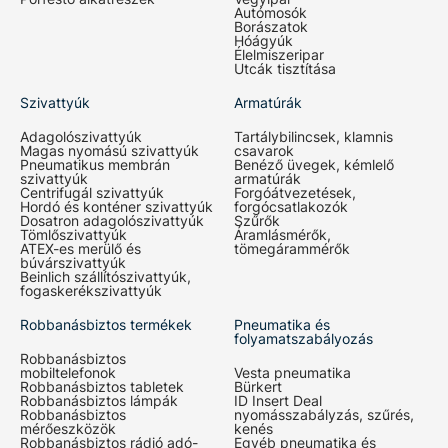
Autómosók
Borászatok
Hóágyúk
Élelmiszeripar
Utcák tisztítása
Szivattyúk
Armatúrák
Adagolószivattyúk
Tartálybilincsek, klamnis
Magas nyomású szivattyúk
csavarok
Pneumatikus membrán
Benéző üvegek, kémlelő
szivattyúk
armatúrák
Centrifugál szivattyúk
Forgóátvezetések,
Hordó és konténer szivattyúk
forgócsatlakozók
Dosatron adagolószivattyúk
Szűrők
Tömlőszivattyúk
Áramlásmérők,
ATEX-es merülő és
tömegárammérők
búvárszivattyúk
Beinlich szállítószivattyúk,
fogaskerékszivattyúk
Robbanásbiztos termékek
Pneumatika és
folyamatszabályozás
Robbanásbiztos
mobiltelefonok
Vesta pneumatika
Robbanásbiztos tabletek
Bürkert
Robbanásbiztos lámpák
ID Insert Deal
Robbanásbiztos
nyomásszabályzás, szűrés,
mérőeszközök
kenés
Robbanásbiztos rádió adó-
Egyéb pneumatika és