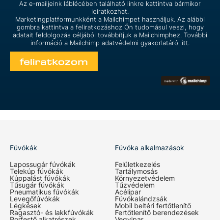
Az e-mailjeink láblécében található linkre kattintva bármikor
leiratkozhat.
Marketingplatformunkként a Mailchimpet használjuk. Az alábbi
gombra kattintva a feliratkozáshoz Ön tudomásul veszi, hogy
adatait feldolgozás céljából továbbítjuk a Mailchimphez. További
információ a Mailchimp
adatvédelmi gyakorlatáról itt.
Fúvókák
Fúvóka alkalmazások
Lapossugár fúvókák
Felületkezelés
Telekúp fúvókák
Tartálymosás
Kúppalást fúvókák
Környezetvédelem
Tűsugár fúvókák
Tűzvédelem
Pneumatikus fúvókák
Acélipar
Levegőfúvókák
Fúvókalándzsák
Légkések
Mobil beltéri fertőtlenítő
Ragasztó- és lakkfúvókák
Fertőtlenítő berendezések
Porfestő alkatrészek
Vegyipar