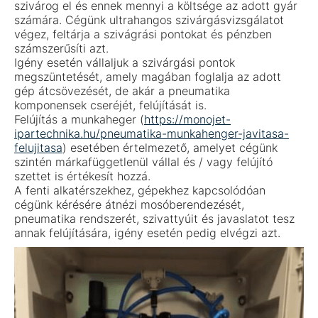
szivárog el és ennek mennyi a költsége az adott gyár
számára. Cégünk ultrahangos szivárgásvizsgálatot
végez, feltárja a szivágrási pontokat és pénzben
számszerűsíti azt.
Igény esetén vállaljuk a szivárgási pontok
megszüntetését, amely magában foglalja az adott
gép átcsövezését, de akár a pneumatika
komponensek cseréjét, felújítását is.
Felújítás a munkaheger (
https://monojet-
ipartechnika.hu/pneumatika-munkahenger-javitasa-
felujitasa
) esetében értelmezető, amelyet cégünk
szintén márkafüggetlenül vállal és / vagy felújító
szettet is értékesít hozzá.
A fenti alkatérszekhez, gépekhez kapcsolódóan
cégünk kérésére átnézi mosóberendezését,
pneumatika rendszerét, szivattyúit és javaslatot tesz
annak felújítására, igény esetén pedig elvégzi azt.