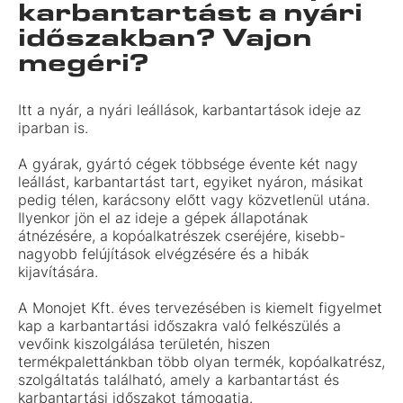
karbantartást a nyári
időszakban? Vajon
megéri?
Itt a nyár, a nyári leállások, karbantartások ideje az
iparban is.
A gyárak, gyártó cégek többsége évente két nagy
leállást, karbantartást tart, egyiket nyáron, másikat
pedig télen, karácsony előtt vagy közvetlenül utána.
Ilyenkor jön el az ideje a gépek állapotának
átnézésére, a kopóalkatrészek cseréjére, kisebb-
nagyobb felújítások elvégzésére és a hibák
kijavítására.
A Monojet Kft. éves tervezésében is kiemelt figyelmet
kap a karbantartási időszakra való felkészülés a
vevőink kiszolgálása területén, hiszen
termékpalettánkban több olyan termék, kopóalkatrész,
szolgáltatás található, amely a karbantartást és
karbantartási időszakot támogatja.