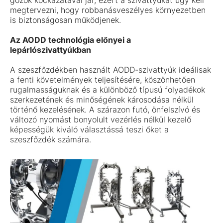
megtervezni, hogy robbanásveszélyes környezetben
is biztonságosan működjenek.
Az AODD technológia előnyei a
lepárlószivattyúkban
A szeszfőzdékben használt AODD-szivattyúk ideálisak
a fenti követelmények teljesítésére, köszönhetően
rugalmasságuknak és a különböző típusú folyadékok
szerkezetének és minőségének károsodása nélkül
történő kezelésének. A szárazon futó, önfelszívó és
változó nyomást bonyolult vezérlés nélkül kezelő
képességük kiváló választássá teszi őket a
szeszfőzdék számára.