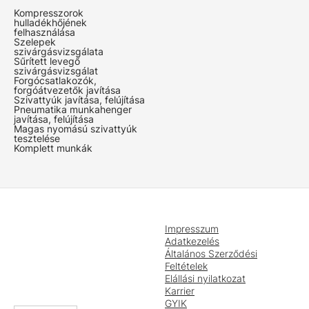
Kompresszorok
hulladékhőjének
felhasználása
Szelepek
szivárgásvizsgálata
Sűrített levegő
szivárgásvizsgálat
Forgócsatlakozók,
forgóátvezetők javítása
Szivattyúk javítása, felújítása
Pneumatika munkahenger
javítása, felújítása
Magas nyomású szivattyúk
tesztelése
Komplett munkák
Impresszum
Adatkezelés
Általános Szerződési
Feltételek
Elállási nyilatkozat
Karrier
GYIK