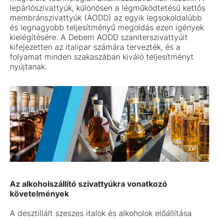
lepárlószivattyúk, különösen a légműködtetésű kettős
membránszivattyúk (AODD) az egyik legsokoldalúbb
és legnagyobb teljesítményű megoldás ezen igények
kielégítésére. A Debem AODD szaniterszivattyúit
kifejezetten az italipar számára tervezték, és a
folyamat minden szakaszában kiváló teljesítményt
nyújtanak.
Az alkoholszállító szivattyúkra vonatkozó
követelmények
A desztillált szeszes italok és alkoholok előállítása