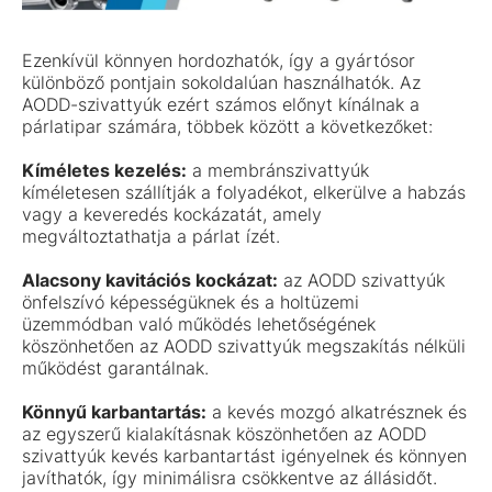
Ezenkívül könnyen hordozhatók, így a gyártósor
különböző pontjain sokoldalúan használhatók. Az
AODD-szivattyúk ezért számos előnyt kínálnak a
párlatipar számára, többek között a következőket:
Kíméletes kezelés:
a membránszivattyúk
kíméletesen szállítják a folyadékot, elkerülve a habzás
vagy a keveredés kockázatát, amely
megváltoztathatja a párlat ízét.
Alacsony kavitációs kockázat:
az AODD szivattyúk
önfelszívó képességüknek és a holtüzemi
üzemmódban való működés lehetőségének
köszönhetően az AODD szivattyúk megszakítás nélküli
működést garantálnak.
Könnyű karbantartás:
a kevés mozgó alkatrésznek és
az egyszerű kialakításnak köszönhetően az AODD
szivattyúk kevés karbantartást igényelnek és könnyen
javíthatók, így minimálisra csökkentve az állásidőt.