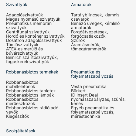
Szivattyúk
Armatúrák
Adagolószivattyúk
Tartálybilincsek, klamnis
Magas nyomású szivattyúk
csavarok
Pneumatikus membrán
Benéző üvegek, kémlelő
szivattyúk
armatúrák
Centrifugál szivattyúk
Forgóátvezetések,
Hordó és konténer szivattyúk
forgócsatlakozók
Dosatron adagolószivattyúk
Szűrők
Tömlőszivattyúk
Áramlásmérők,
ATEX-es merülő és
tömegárammérők
búvárszivattyúk
Beinlich szállítószivattyúk,
fogaskerékszivattyúk
Robbanásbiztos termékek
Pneumatika és
folyamatszabályozás
Robbanásbiztos
mobiltelefonok
Vesta pneumatika
Robbanásbiztos tabletek
Bürkert
Robbanásbiztos lámpák
ID Insert Deal
Robbanásbiztos
nyomásszabályzás, szűrés,
mérőeszközök
kenés
Robbanásbiztos rádió adó-
Egyéb pneumatika és
vevők
folyamatszabályozás,
Kiegészítők
méréstechnika
Szolgáltatások