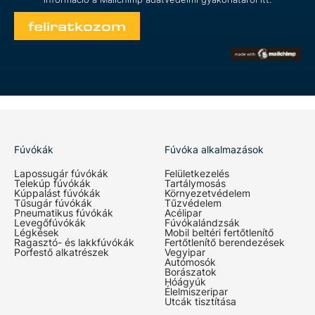
Fúvókák
Fúvóka alkalmazások
Lapossugár fúvókák
Felületkezelés
Telekúp fúvókák
Tartálymosás
Kúppalást fúvókák
Környezetvédelem
Tűsugár fúvókák
Tűzvédelem
Pneumatikus fúvókák
Acélipar
Levegőfúvókák
Fúvókalándzsák
Légkések
Mobil beltéri fertőtlenítő
Ragasztó- és lakkfúvókák
Fertőtlenítő berendezések
Porfestő alkatrészek
Vegyipar
Autómosók
Borászatok
Hóágyúk
Élelmiszeripar
Utcák tisztítása