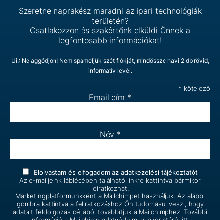
Szeretne naprakész maradni az ipari technológiák
területén?
Csatlakozzon és szakértőnk elküldi Önnek a
legfontosabb információkat!
Ui.: Ne aggódjon! Nem spameljük szét fiókját, mindössze havi 2 db rövid,
informatív levél.
*
kötelező
Email cím
*
Név
*
Elolvastam és elfogadom az
adatkezelési tájékoztatót
Az e-mailjeink láblécében található linkre kattintva bármikor
leiratkozhat.
Marketingplatformunkként a Mailchimpet használjuk. Az alábbi
gombra kattintva a feliratkozáshoz Ön tudomásul veszi, hogy
adatait feldolgozás céljából továbbítjuk a Mailchimphez. További
információ a Mailchimp
adatvédelmi gyakorlatáról itt.