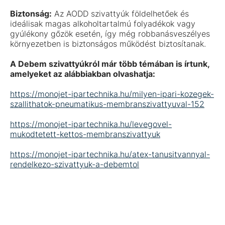
Biztonság:
Az AODD szivattyúk földelhetőek és
ideálisak magas alkoholtartalmú folyadékok vagy
gyúlékony gőzök esetén, így még robbanásveszélyes
környezetben is biztonságos működést biztosítanak.
A Debem szivattyúkról már több témában is írtunk,
amelyeket az alábbiakban olvashatja:
https://monojet-ipartechnika.hu/milyen-ipari-kozegek-
szallithatok-pneumatikus-membranszivattyuval-152
https://monojet-ipartechnika.hu/levegovel-
mukodtetett-kettos-membranszivattyuk
https://monojet-ipartechnika.hu/atex-tanusitvannyal-
rendelkezo-szivattyuk-a-debemtol