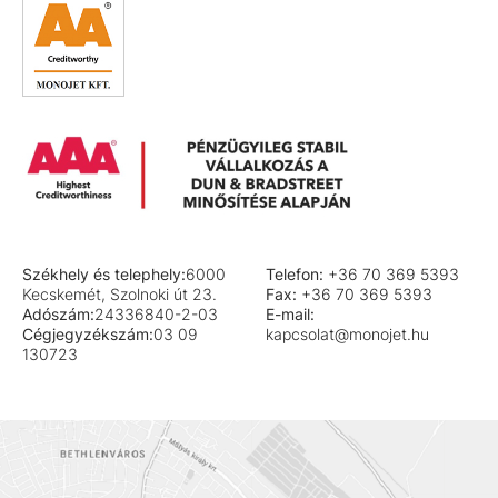
Székhely és telephely:
6000
Telefon:
+36 70 369 5393
Kecskemét, Szolnoki út 23.
Fax:
+36 70 369 5393
Adószám:
24336840-2-03
E-mail:
Cégjegyzékszám:
03 09
kapcsolat@monojet.hu
130723