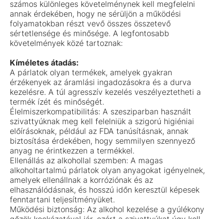
számos különleges követelménynek kell megfelelni
annak érdekében, hogy ne sérüljön a működési
folyamatokban részt vevő összes összetevő
sértetlensége és minősége. A legfontosabb
követelmények közé tartoznak:
Kíméletes átadás:
A párlatok olyan termékek, amelyek gyakran
érzékenyek az áramlási ingadozásokra és a durva
kezelésre. A túl agresszív kezelés veszélyeztetheti a
termék ízét és minőségét.
Élelmiszerkompatibilitás: A szesziparban használt
szivattyúknak meg kell felelniük a szigorú higiéniai
előírásoknak, például az FDA tanúsításnak, annak
biztosítása érdekében, hogy semmilyen szennyező
anyag ne érintkezzen a termékkel.
Ellenállás az alkohollal szemben: A magas
alkoholtartalmú párlatok olyan anyagokat igényelnek,
amelyek ellenállnak a korróziónak és az
elhasználódásnak, és hosszú időn keresztül képesek
fenntartani teljesítményüket.
Működési biztonság: Az alkohol kezelése a gyúlékony
gőzök kockázatával jár, ezért a szivattyúkat úgy kell