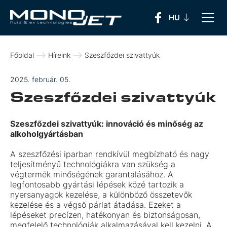
Főoldal
Híreink
Szeszfőzdei szivattyúk
2025. február. 05.
Szeszfőzdei szivattyúk
Szeszfőzdei szivattyúk: innováció és minőség az
alkoholgyártásban
A szeszfőzési iparban rendkívül megbízható és nagy
teljesítményű technológiákra van szükség a
végtermék minőségének garantálásához. A
legfontosabb gyártási lépések közé tartozik a
nyersanyagok kezelése, a különböző összetevők
kezelése és a végső párlat átadása. Ezeket a
lépéseket precízen, hatékonyan és biztonságosan,
megfelelő technológiák alkalmazásával kell kezelni. A