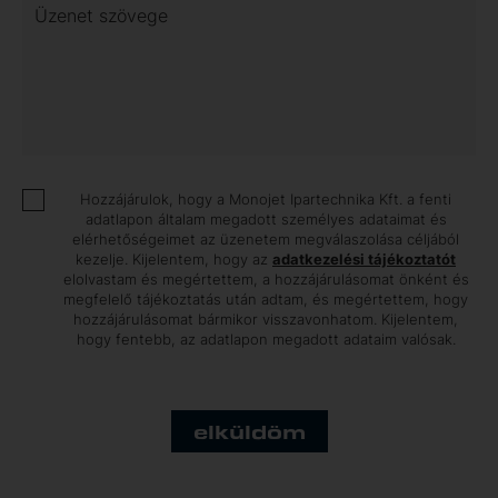
Üzenet szövege
Hozzájárulok, hogy a Monojet Ipartechnika Kft. a fenti
adatlapon általam megadott személyes adataimat és
elérhetőségeimet az üzenetem megválaszolása céljából
kezelje. Kijelentem, hogy az
adatkezelési tájékoztatót
elolvastam és megértettem, a hozzájárulásomat önként és
megfelelő tájékoztatás után adtam, és megértettem, hogy
hozzájárulásomat bármikor visszavonhatom. Kijelentem,
hogy fentebb, az adatlapon megadott adataim valósak.
elküldöm