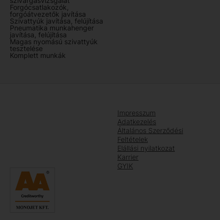
szivárgásvizsgálat
Forgócsatlakozók,
forgóátvezetők javítása
Szivattyúk javítása, felújítása
Pneumatika munkahenger
javítása, felújítása
Magas nyomású szivattyúk
tesztelése
Komplett munkák
Impresszum
Adatkezelés
Általános Szerződési
Feltételek
Elállási nyilatkozat
Karrier
GYIK