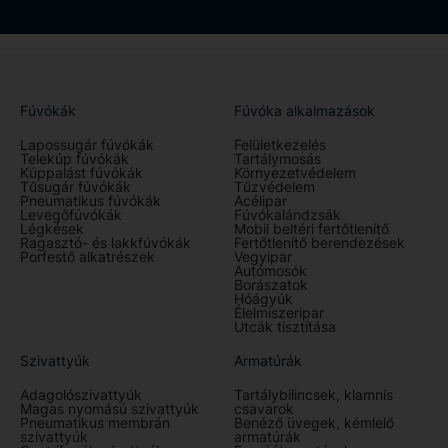
Fúvókák
Fúvóka alkalmazások
Lapossugár fúvókák
Felületkezelés
Telekúp fúvókák
Tartálymosás
Kúppalást fúvókák
Környezetvédelem
Tűsugár fúvókák
Tűzvédelem
Pneumatikus fúvókák
Acélipar
Levegőfúvókák
Fúvókalándzsák
Légkések
Mobil beltéri fertőtlenítő
Ragasztó- és lakkfúvókák
Fertőtlenítő berendezések
Porfestő alkatrészek
Vegyipar
Autómosók
Borászatok
Hóágyúk
Élelmiszeripar
Utcák tisztítása
Szivattyúk
Armatúrák
Adagolószivattyúk
Tartálybilincsek, klamnis
Magas nyomású szivattyúk
csavarok
Pneumatikus membrán
Benéző üvegek, kémlelő
szivattyúk
armatúrák