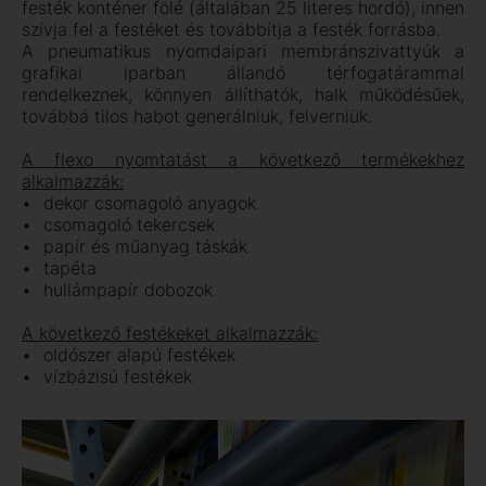
festék konténer fölé (általában 25 literes hordó), innen
szívja fel a festéket és továbbítja a festék forrásba.
A pneumatikus nyomdaipari membránszivattyúk a
grafikai iparban állandó térfogatárammal
rendelkeznek, könnyen állíthatók, halk működésűek,
továbbá tilos habot generálniuk, felverniük.
A flexo nyomtatást a következő termékekhez
alkalmazzák:
dekor csomagoló anyagok
csomagoló tekercsek
papír és műanyag táskák
tapéta
hullámpapír dobozok
A következő festékeket alkalmazzák:
oldószer alapú festékek
vízbázisú festékek