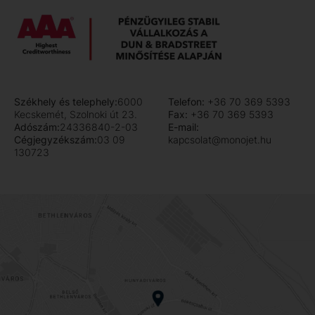
Székhely és telephely:
6000
Telefon:
+36 70 369 5393
Kecskemét, Szolnoki út 23.
Fax:
+36 70 369 5393
Adószám:
24336840-2-03
E-mail:
Cégjegyzékszám:
03 09
kapcsolat@monojet.hu
130723