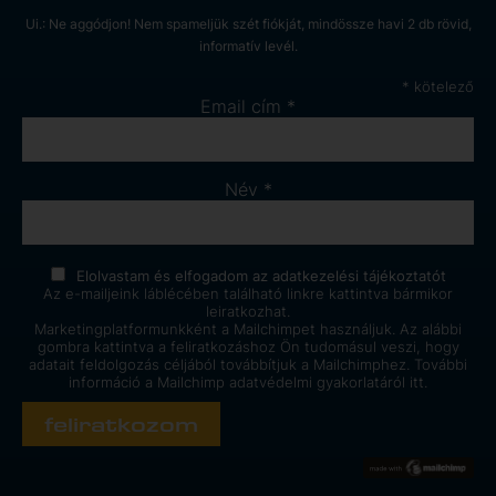
Ui.: Ne aggódjon! Nem spameljük szét fiókját, mindössze havi 2 db rövid,
informatív levél.
*
kötelező
Email cím
*
Név
*
Elolvastam és elfogadom az
adatkezelési tájékoztatót
Az e-mailjeink láblécében található linkre kattintva bármikor
leiratkozhat.
Marketingplatformunkként a Mailchimpet használjuk. Az alábbi
gombra kattintva a feliratkozáshoz Ön tudomásul veszi, hogy
adatait feldolgozás céljából továbbítjuk a Mailchimphez. További
információ a Mailchimp
adatvédelmi gyakorlatáról itt.