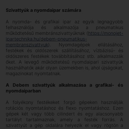
Szivattyúk a nyomdaipar számára
A nyomda- és grafikai ipar az egyik legnagyobb
felhasználója és alkalmazója a pneumatikus
működtetésű membránszivattyúknak (
https://monojet-
ipartechnika.hu/debem-pneumatikus-
membranszivattyuk
). Nyomdagépek ellátásához,
festékek és oldószerek szállításához, vízbázisú- és
oldószeres festékek továbbításához stb. alkalmazzák
őket. A levegő működtetésű nyomdaipari szivattyúk
használhatók akár olyan üzemekben is, ahol újságokat,
magazinokat nyomtatnak.
A Debem szivattyúk alkalmazása a grafikai- és
nyomdaiparban
A folyékony festékeket forgó gépeken használják
rotációs nyomtatáshoz és flexo nyomtatáshoz. Ezen
gépek két vagy több cilindert és egy alacsonyabb
tartályt tartalmaznak, amely a festék forrás. A
szivattyút a gép oldalára helyezik el vagy rögtön a