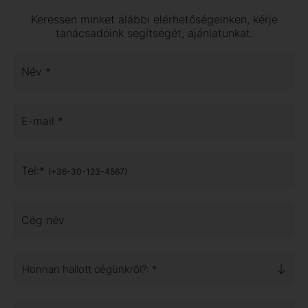
Keressen minket alábbi elérhetőségeinken, kérje
tanácsadóink segítségét, ajánlatunkat.
Név *
E-mail *
Tel:*
(+36-30-123-4567)
Cég név
Honnan hallott cégünkről?: *