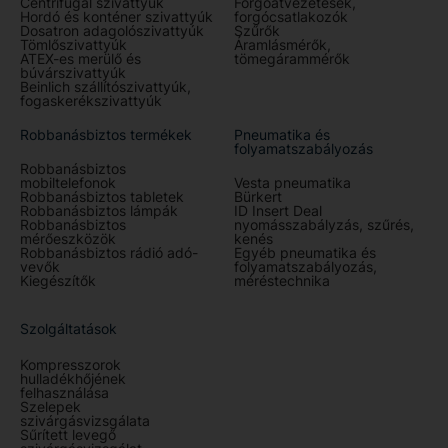
Centrifugál szivattyúk
Forgóátvezetések,
Hordó és konténer szivattyúk
forgócsatlakozók
Dosatron adagolószivattyúk
Szűrők
Tömlőszivattyúk
Áramlásmérők,
ATEX-es merülő és
tömegárammérők
búvárszivattyúk
Beinlich szállítószivattyúk,
fogaskerékszivattyúk
Robbanásbiztos termékek
Pneumatika és
folyamatszabályozás
Robbanásbiztos
mobiltelefonok
Vesta pneumatika
Robbanásbiztos tabletek
Bürkert
Robbanásbiztos lámpák
ID Insert Deal
Robbanásbiztos
nyomásszabályzás, szűrés,
mérőeszközök
kenés
Robbanásbiztos rádió adó-
Egyéb pneumatika és
vevők
folyamatszabályozás,
Kiegészítők
méréstechnika
Szolgáltatások
Kompresszorok
hulladékhőjének
felhasználása
Szelepek
szivárgásvizsgálata
Sűrített levegő