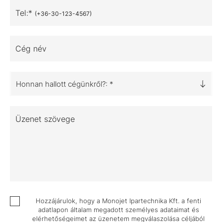
Tel:*
(+36-30-123-4567)
Cég név
Honnan hallott cégünkről?: *
Üzenet szövege
Hozzájárulok, hogy a Monojet Ipartechnika Kft. a fenti
adatlapon általam megadott személyes adataimat és
elérhetőségeimet az üzenetem megválaszolása céljából