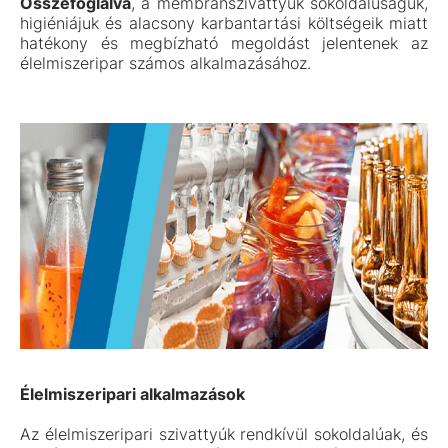
Összefoglalva
, a membránszivattyúk sokoldalúságuk,
higiéniájuk és alacsony karbantartási költségeik miatt
hatékony és megbízható megoldást jelentenek az
élelmiszeripar számos alkalmazásához.
Élelmiszeripari alkalmazások
Az élelmiszeripari szivattyúk rendkívül sokoldalúak, és