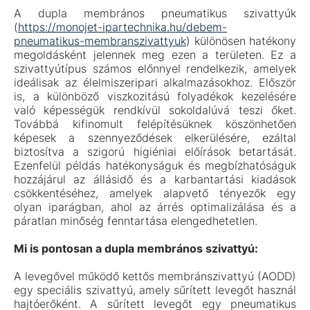
A dupla membrános pneumatikus szivattyúk
(
https://monojet-ipartechnika.hu/debem-
pneumatikus-membranszivattyuk
) különösen hatékony
megoldásként jelennek meg ezen a területen. Ez a
szivattyútípus számos előnnyel rendelkezik, amelyek
ideálisak az élelmiszeripari alkalmazásokhoz. Először
is, a különböző viszkozitású folyadékok kezelésére
való képességük rendkívül sokoldalúvá teszi őket.
Továbbá kifinomult felépítésüknek köszönhetően
képesek a szennyeződések elkerülésére, ezáltal
biztosítva a szigorú higiéniai előírások betartását.
Ezenfelül példás hatékonyságuk és megbízhatóságuk
hozzájárul az állásidő és a karbantartási kiadások
csökkentéséhez, amelyek alapvető tényezők egy
olyan iparágban, ahol az árrés optimalizálása és a
páratlan minőség fenntartása elengedhetetlen.
Mi is pontosan a dupla membrános szivattyú:
A levegővel működő kettős membránszivattyú (AODD)
egy speciális szivattyú, amely sűrített levegőt használ
hajtóerőként. A sűrített levegőt egy pneumatikus