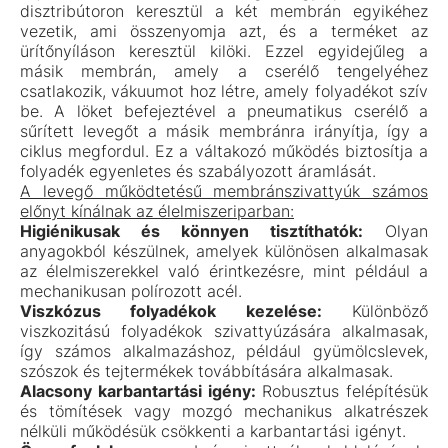
disztribútoron keresztül a két membrán egyikéhez
vezetik, ami összenyomja azt, és a terméket az
ürítőnyíláson keresztül kilöki. Ezzel egyidejűleg a
másik membrán, amely a cserélő tengelyéhez
csatlakozik, vákuumot hoz létre, amely folyadékot szív
be. A löket befejeztével a pneumatikus cserélő a
sűrített levegőt a másik membránra irányítja, így a
ciklus megfordul. Ez a váltakozó működés biztosítja a
folyadék egyenletes és szabályozott áramlását.
A levegő működtetésű membránszivattyúk számos
előnyt kínálnak az élelmiszeriparban:
Higiénikusak és könnyen tisztíthatók:
Olyan
anyagokból készülnek, amelyek különösen alkalmasak
az élelmiszerekkel való érintkezésre, mint például a
mechanikusan polírozott acél.
Viszkózus folyadékok kezelése:
Különböző
viszkozitású folyadékok szivattyúzására alkalmasak,
így számos alkalmazáshoz, például gyümölcslevek,
szószok és tejtermékek továbbítására alkalmasak.
Alacsony karbantartási igény:
Robusztus felépítésük
és tömítések vagy mozgó mechanikus alkatrészek
nélküli működésük csökkenti a karbantartási igényt.