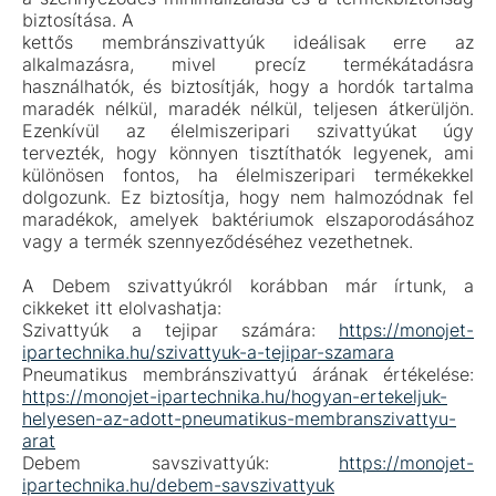
biztosítása. A
kettős membránszivattyúk ideálisak erre az
alkalmazásra, mivel precíz termékátadásra
használhatók, és biztosítják, hogy a hordók tartalma
maradék nélkül, maradék nélkül, teljesen átkerüljön.
Ezenkívül az élelmiszeripari szivattyúkat úgy
tervezték, hogy könnyen tisztíthatók legyenek, ami
különösen fontos, ha élelmiszeripari termékekkel
dolgozunk. Ez biztosítja, hogy nem halmozódnak fel
maradékok, amelyek baktériumok elszaporodásához
vagy a termék szennyeződéséhez vezethetnek.
A Debem szivattyúkról korábban már írtunk, a
cikkeket itt elolvashatja:
Szivattyúk a tejipar számára:
https://monojet-
ipartechnika.hu/szivattyuk-a-tejipar-szamara
Pneumatikus membránszivattyú árának értékelése:
https://monojet-ipartechnika.hu/hogyan-ertekeljuk-
helyesen-az-adott-pneumatikus-membranszivattyu-
arat
Debem savszivattyúk:
https://monojet-
ipartechnika.hu/debem-savszivattyuk