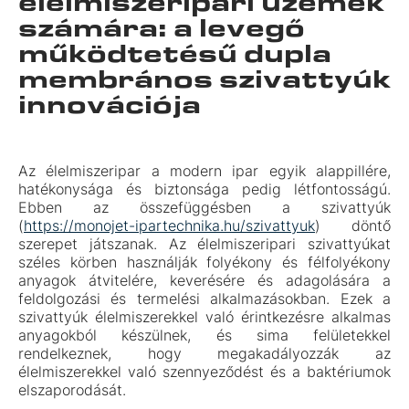
élelmiszeripari üzemek
számára: a levegő
működtetésű dupla
membrános szivattyúk
innovációja
Az élelmiszeripar a modern ipar egyik alappillére,
hatékonysága és biztonsága pedig létfontosságú.
Ebben az összefüggésben a szivattyúk
(
https://monojet-ipartechnika.hu/szivattyuk
) döntő
szerepet játszanak. Az élelmiszeripari szivattyúkat
széles körben használják folyékony és félfolyékony
anyagok átvitelére, keverésére és adagolására a
feldolgozási és termelési alkalmazásokban. Ezek a
szivattyúk élelmiszerekkel való érintkezésre alkalmas
anyagokból készülnek, és sima felületekkel
rendelkeznek, hogy megakadályozzák az
élelmiszerekkel való szennyeződést és a baktériumok
elszaporodását.