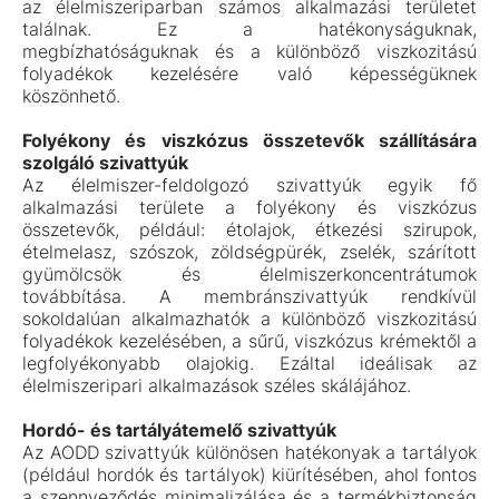
az élelmiszeriparban számos alkalmazási területet
találnak. Ez a hatékonyságuknak,
megbízhatóságuknak és a különböző viszkozitású
folyadékok kezelésére való képességüknek
köszönhető.
Folyékony és viszkózus összetevők szállítására
szolgáló szivattyúk
Az élelmiszer-feldolgozó szivattyúk egyik fő
alkalmazási területe a folyékony és viszkózus
összetevők, például: étolajok, étkezési szirupok,
ételmelasz, szószok, zöldségpürék, zselék, szárított
gyümölcsök és élelmiszerkoncentrátumok
továbbítása. A membránszivattyúk rendkívül
sokoldalúan alkalmazhatók a különböző viszkozitású
folyadékok kezelésében, a sűrű, viszkózus krémektől a
legfolyékonyabb olajokig. Ezáltal ideálisak az
élelmiszeripari alkalmazások széles skálájához.
Hordó- és tartályátemelő szivattyúk
Az AODD szivattyúk különösen hatékonyak a tartályok
(például hordók és tartályok) kiürítésében, ahol fontos
a szennyeződés minimalizálása és a termékbiztonság