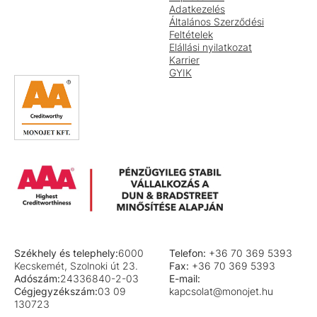
Adatkezelés
Általános Szerződési
Feltételek
Elállási nyilatkozat
Karrier
GYIK
Székhely és telephely:
6000
Telefon:
+36 70 369 5393
Kecskemét, Szolnoki út 23.
Fax:
+36 70 369 5393
Adószám:
24336840-2-03
E-mail:
Cégjegyzékszám:
03 09
kapcsolat@monojet.hu
130723