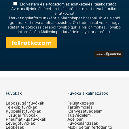
Elolvastam és elfogadom az
adatkezelési tájékoztatót
Az e-mailjeink láblécében található linkre kattintva bármikor
leiratkozhat.
Marketingplatformunkként a Mailchimpet használjuk. Az alábbi
gombra kattintva a feliratkozáshoz Ön tudomásul veszi, hogy
adatait feldolgozás céljából továbbítjuk a Mailchimphez. További
információ a Mailchimp
adatvédelmi gyakorlatáról itt.
Fúvókák
Fúvóka alkalmazások
Lapossugár fúvókák
Felületkezelés
Telekúp fúvókák
Tartálymosás
Kúppalást fúvókák
Környezetvédelem
Tűsugár fúvókák
Tűzvédelem
Pneumatikus fúvókák
Acélipar
Levegőfúvókák
Fúvókalándzsák
Légkések
Mobil beltéri fertőtlenítő