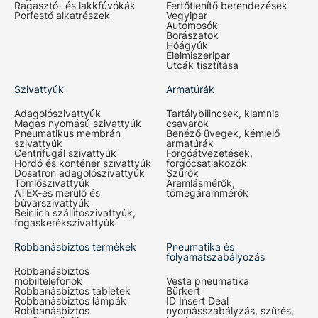
Ragasztó- és lakkfúvókák
Fertőtlenítő berendezések
Porfestő alkatrészek
Vegyipar
Autómosók
Borászatok
Hóágyúk
Élelmiszeripar
Utcák tisztítása
Szivattyúk
Armatúrák
Adagolószivattyúk
Tartálybilincsek, klamnis
Magas nyomású szivattyúk
csavarok
Pneumatikus membrán
Benéző üvegek, kémlelő
szivattyúk
armatúrák
Centrifugál szivattyúk
Forgóátvezetések,
Hordó és konténer szivattyúk
forgócsatlakozók
Dosatron adagolószivattyúk
Szűrők
Tömlőszivattyúk
Áramlásmérők,
ATEX-es merülő és
tömegárammérők
búvárszivattyúk
Beinlich szállítószivattyúk,
fogaskerékszivattyúk
Robbanásbiztos termékek
Pneumatika és
folyamatszabályozás
Robbanásbiztos
mobiltelefonok
Vesta pneumatika
Robbanásbiztos tabletek
Bürkert
Robbanásbiztos lámpák
ID Insert Deal
Robbanásbiztos
nyomásszabályzás, szűrés,