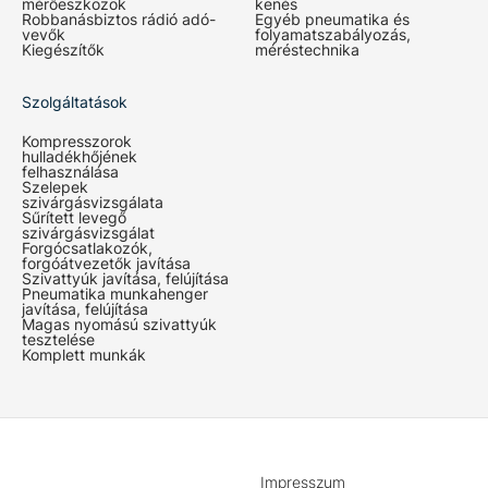
mérőeszközök
kenés
Robbanásbiztos rádió adó-
Egyéb pneumatika és
vevők
folyamatszabályozás,
Kiegészítők
méréstechnika
Szolgáltatások
Kompresszorok
hulladékhőjének
felhasználása
Szelepek
szivárgásvizsgálata
Sűrített levegő
szivárgásvizsgálat
Forgócsatlakozók,
forgóátvezetők javítása
Szivattyúk javítása, felújítása
Pneumatika munkahenger
javítása, felújítása
Magas nyomású szivattyúk
tesztelése
Komplett munkák
Impresszum