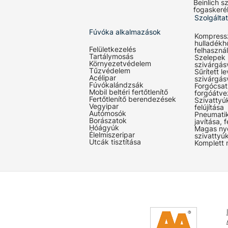
Beinlich sz
fogaskeré
Szolgálta
Fúvóka alkalmazások
Kompress
hulladékh
Felületkezelés
felhaszná
Tartálymosás
Szelepek
Környezetvédelem
szivárgás
Tűzvédelem
Sűrített l
Acélipar
szivárgás
Fúvókalándzsák
Forgócsat
Mobil beltéri fertőtlenítő
forgóátve
Fertőtlenítő berendezések
Szivattyúk
Vegyipar
felújítása
Autómosók
Pneumati
Borászatok
javítása, f
Hóágyúk
Magas ny
Élelmiszeripar
szivattyúk
Utcák tisztítása
Komplett