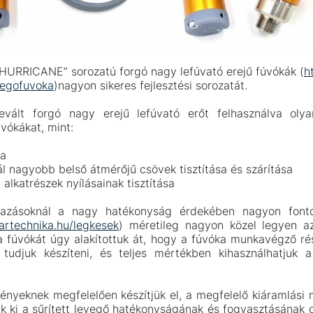
„HURRICANE” sorozatú forgó nagy lefúvató erejű fúvókák (
h
vegofuvoka
)nagyon sikeres fejlesztési sorozatát.
evált forgó nagy erejű lefúvató erőt felhasználva oly
vókákat, mint:
sa
 nagyobb belső átmérőjű csövek tisztítása és szárítása
 alkatrészek nyílásainak tisztítása
mazásoknál a nagy hatékonyság érdekében nagyon font
partechnika.hu/legkesek
) méretileg nagyon közel legyen a
a fúvókát úgy alakítottuk át, hogy a fúvóka munkavégző rés
tudjuk készíteni, és teljes mértékben kihasználhatjuk 
gényeknek megfelelően készítjük el, a megfelelő kiáramlási 
uk ki a sűrített levegő hatékonyságának és fogyasztásának 