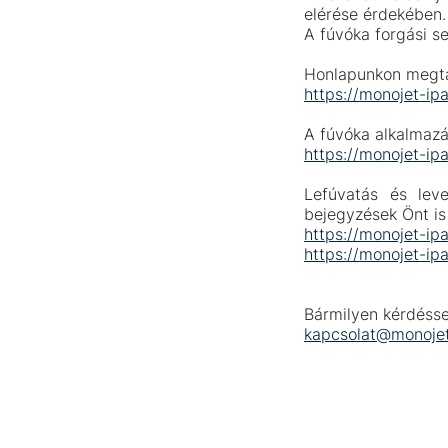
elérése érdekében.
A fúvóka forgási se
Honlapunkon megtal
https://monojet-ip
A fúvóka alkalmazá
https://monojet-ip
Lefúvatás és lev
bejegyzések Önt is 
https://monojet-ip
https://monojet-ip
Bármilyen kérdésse
kapcsolat@monojet