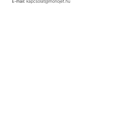
E-mail:
kapcsolat@monojet.hu