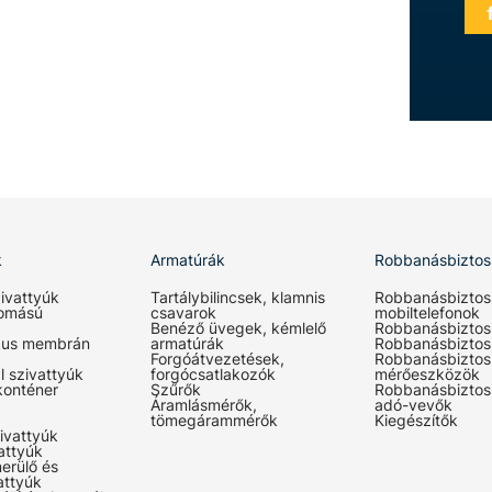
k
Armatúrák
Robbanásbiztos
ivattyúk
Tartálybilincsek, klamnis
Robbanásbiztos
omású
csavarok
mobiltelefonok
Benéző üvegek, kémlelő
Robbanásbiztos
kus membrán
armatúrák
Robbanásbiztos
Forgóátvezetések,
Robbanásbiztos
l szivattyúk
forgócsatlakozók
mérőeszközök
konténer
Szűrők
Robbanásbiztos
Áramlásmérők,
adó-vevők
tömegárammérők
Kiegészítők
ivattyúk
attyúk
erülő és
attyúk