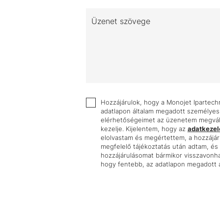
Üzenet szövege
Hozzájárulok, hogy a Monojet Ipartechni
adatlapon általam megadott személyes
elérhetőségeimet az üzenetem megvála
kezelje. Kijelentem, hogy az
adatkezelé
elolvastam és megértettem, a hozzájá
megfelelő tájékoztatás után adtam, é
hozzájárulásomat bármikor visszavonha
hogy fentebb, az adatlapon megadott a