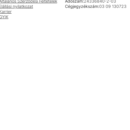
Általános Szerződési Feltételek
Adószám:
24336840-2-03
Elállási nyilatkozat
Cégjegyzékszám:
03 09 130723
Karrier
GYIK