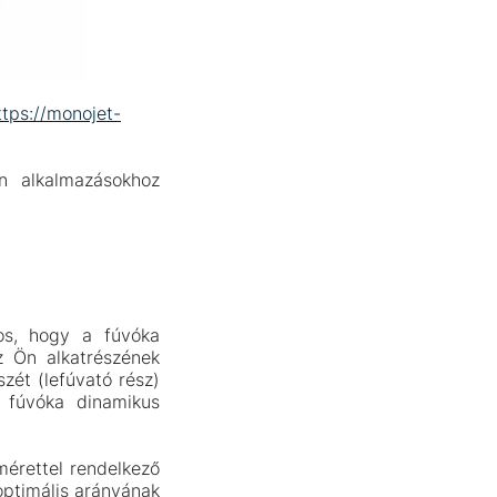
ttps://monojet-
an alkalmazásokhoz
os, hogy a fúvóka
z Ön alkatrészének
zét (lefúvató rész)
a fúvóka dinamikus
mérettel rendelkező
optimális arányának