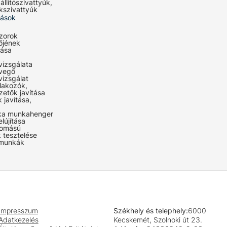
állítószivattyúk,
kszivattyúk
tások
zorok
őjének
lása
vizsgálata
evegő
vizsgálat
lakozók,
zetők javítása
 javítása,
ka munkahenger
elújítása
omású
 tesztelése
 munkák
Impresszum
Székhely és telephely:
6000
Adatkezelés
Kecskemét, Szolnoki út 23.