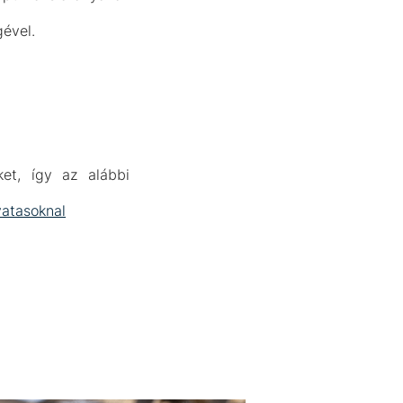
gével.
et, így az alábbi
vatasoknal