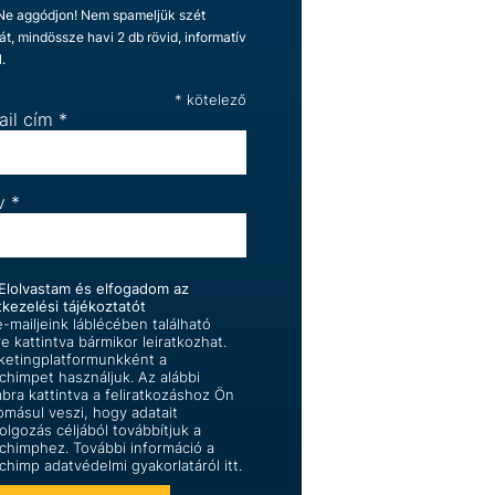
 Ne aggódjon! Nem spameljük szét
ját, mindössze havi 2 db rövid, informatív
l.
*
kötelező
ail cím
*
v
*
Elolvastam és elfogadom az
tkezelési tájékoztatót
-mailjeink láblécében található
re kattintva bármikor leiratkozhat.
ketingplatformunkként a
lchimpet használjuk. Az alábbi
bra kattintva a feliratkozáshoz Ön
omásul veszi, hogy adatait
olgozás céljából továbbítjuk a
lchimphez. További információ a
lchimp
adatvédelmi gyakorlatáról itt.