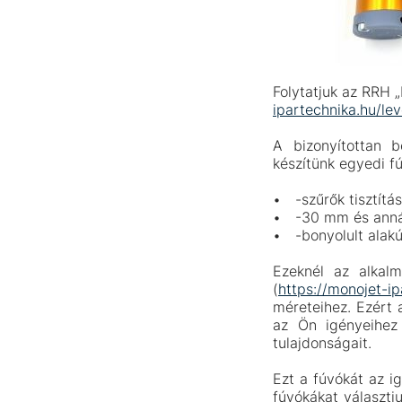
Folytatjuk az RRH 
ipartechnika.hu/le
A bizonyítottan b
készítünk egyedi fú
-szűrők tisztítá
-30 mm és annál
-bonyolult alakú
Ezeknél az alkal
(
https://monojet-i
méreteihez. Ezért 
az Ön igényeihez 
tulajdonságait.
Ezt a fúvókát az i
fúvókákat választj