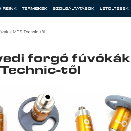
HÍREINK
TERMÉKEK
SZOLGÁLTATÁSOK
LETÖLTÉSEK
vókák a MOS Technic-től
yedi forgó fúvókák
echnic-től