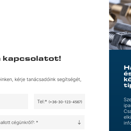
a kapcsolatot!
H
é
k
inken, kérje tanácsadóink segítségét,
t
Sze
Tel:*
(+36-30-123-4567)
ipa
Csa
elk
llott cégünkről?: *
inf