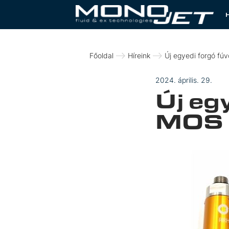
Főoldal
Híreink
Új egyedi forgó fú
2024. április. 29.
Új eg
MOS T