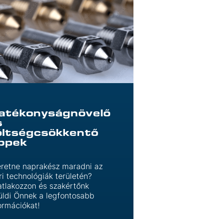
atékonyságnövelő
s
öltségcsökkentő
ippek
retne naprakész maradni az
ri technológiák területén?
tlakozzon és szakértőnk
üldi Önnek a legfontosabb
ormációkat!