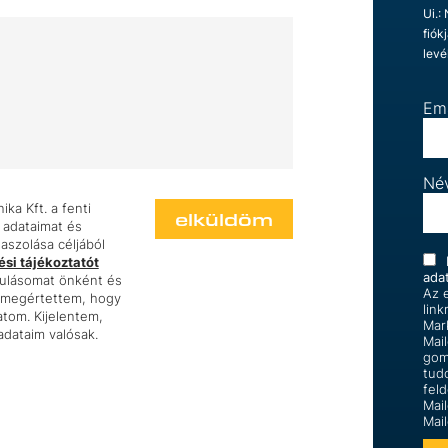
Ui.:
fiók
levé
Em
Né
ka Kft. a fenti
elküldöm
 adataimat és
szolása céljából
si tájékoztatót
ada
rulásomat önként és
Az e
s megértettem, hogy
link
tom. Kijelentem,
Mar
dataim valósak.
Mai
gom
tud
feld
Mai
Mai