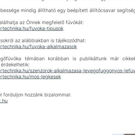
bessége mindig állítható egy beépített állítócsavar segítsé
álhatja az Önnek megfelelő fúvókát:
artechnika.hu/fuvoka-tipusok
sokról az alábbiakban is tájékozódhat:
artechnika.hu/fuvoka-alkalmazasok
egőfúvóka témában korábban is publikáltunk már cikkek
érdekelhetik:
artechnika.hu/szenzorok-alkalmazasa-levegofuggonyos-lefu
artechnika.hu/mos-legkesek
l forduljon hozzánk bizalommal:
.hu