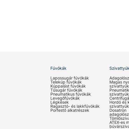
Fúvókák
Szivattyú
Lapossugár fúvókák
Adagolósz
Telekúp fúvókák
Magas ny
Kúppalást fúvókák
szivattyúk
Tűsugár fúvókák
Pneumati
Pneumatikus fúvókák
szivattyúk
Levegőfúvókák
Centrifugá
Légkések
Hordó és 
Ragasztó- és lakkfúvókák
szivattyúk
Porfestő alkatrészek
Dosatron
adagolósz
Tömlősziv
ATEX-es m
búvársziv