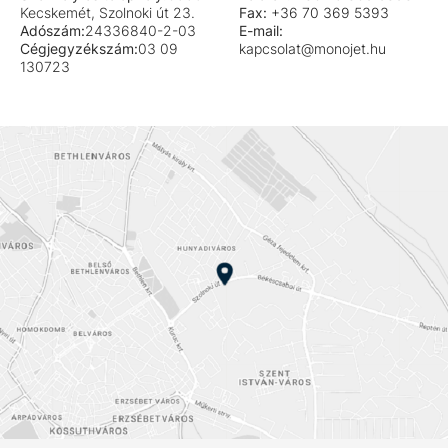
Kecskemét, Szolnoki út 23.
Fax:
+36 70 369 5393
Adószám:
24336840-2-03
E-mail:
Cégjegyzékszám:
03 09
kapcsolat@monojet.hu
130723