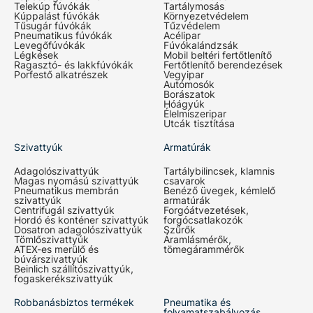
Telekúp fúvókák
Tartálymosás
Kúppalást fúvókák
Környezetvédelem
Tűsugár fúvókák
Tűzvédelem
Pneumatikus fúvókák
Acélipar
Levegőfúvókák
Fúvókalándzsák
Légkések
Mobil beltéri fertőtlenítő
Ragasztó- és lakkfúvókák
Fertőtlenítő berendezések
Porfestő alkatrészek
Vegyipar
Autómosók
Borászatok
Hóágyúk
Élelmiszeripar
Utcák tisztítása
Szivattyúk
Armatúrák
Adagolószivattyúk
Tartálybilincsek, klamnis
Magas nyomású szivattyúk
csavarok
Pneumatikus membrán
Benéző üvegek, kémlelő
szivattyúk
armatúrák
Centrifugál szivattyúk
Forgóátvezetések,
Hordó és konténer szivattyúk
forgócsatlakozók
Dosatron adagolószivattyúk
Szűrők
Tömlőszivattyúk
Áramlásmérők,
ATEX-es merülő és
tömegárammérők
búvárszivattyúk
Beinlich szállítószivattyúk,
fogaskerékszivattyúk
Robbanásbiztos termékek
Pneumatika és
folyamatszabályozás