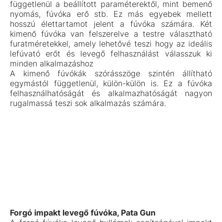
függetlenül a beállított paraméterektől, mint bemenő
nyomás, fúvóka erő stb. Ez más egyebek mellett
hosszú élettartamot jelent a fúvóka számára. Két
kimenő fúvóka van felszerelve a testre választható
furatméretekkel, amely lehetővé teszi hogy az ideális
lefúvató erőt és levegő felhasználást válasszuk ki
minden alkalmazáshoz
A kimenő fúvókák szórásszöge szintén állítható
egymástól függetlenül, külön-külön is. Ez a fúvóka
felhasználhatóságát és alkalmazhatóságát nagyon
rugalmassá teszi sok alkalmazás számára.
Forgó impakt levegő fúvóka, Pata Gun