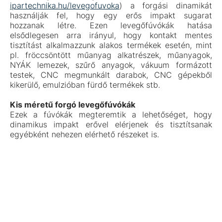
ipartechnika.hu/levegofuvoka
) a forgási dinamikát
használják fel, hogy egy erős impakt sugarat
hozzanak létre. Ezen levegőfúvókák hatása
elsődlegesen arra irányul, hogy kontakt mentes
tisztítást alkalmazzunk alakos termékek esetén, mint
pl. fröccsöntött műanyag alkatrészek, műanyagok,
NYÁK lemezek, szűrő anyagok, vákuum formázott
testek, CNC megmunkált darabok, CNC gépekből
kikerülő, emulzióban fürdő termékek stb.
Kis méretű forgó levegőfúvókák
Ezek a fúvókák megteremtik a lehetőséget, hogy
dinamikus impakt erővel elérjenek és tisztítsanak
egyébként nehezen elérhető részeket is.