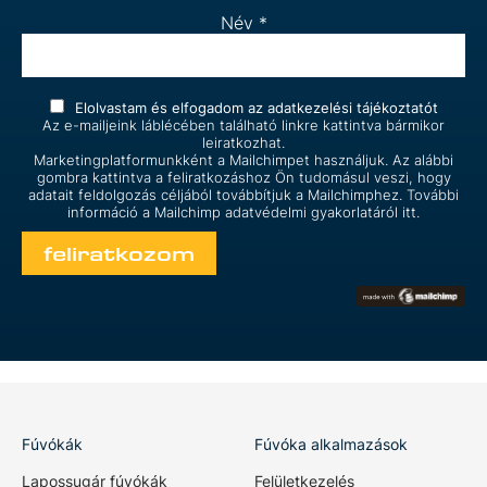
Név
*
Elolvastam és elfogadom az
adatkezelési tájékoztatót
Az e-mailjeink láblécében található linkre kattintva bármikor
leiratkozhat.
Marketingplatformunkként a Mailchimpet használjuk. Az alábbi
gombra kattintva a feliratkozáshoz Ön tudomásul veszi, hogy
adatait feldolgozás céljából továbbítjuk a Mailchimphez. További
információ a Mailchimp
adatvédelmi gyakorlatáról itt.
Fúvókák
Fúvóka alkalmazások
Lapossugár fúvókák
Felületkezelés