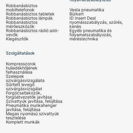
Robbanásbiztos
mobiltelefonok
Vesta pneumatika
Robbanásbiztos tabletek
Bürkert
Robbanásbiztos lámpák
ID Insert Deal
Robbanásbiztos
nyomásszabályzás, szűrés,
mérőeszközök
kenés
Robbanásbiztos rádió adó-
Egyéb pneumatika és
vevők
folyamatszabályozás,
Kiegészítők
méréstechnika
Szolgáltatások
Kompresszorok
hulladékhőjének
felhasználása
Szelepek
szivárgásvizsgálata
Sűrített levegő
szivárgásvizsgálat
Forgócsatlakozók,
forgóátvezetők javítása
Szivattyúk javítása, felújítása
Pneumatika munkahenger
javítása, felújítása
Magas nyomású szivattyúk
tesztelése
Komplett munkák