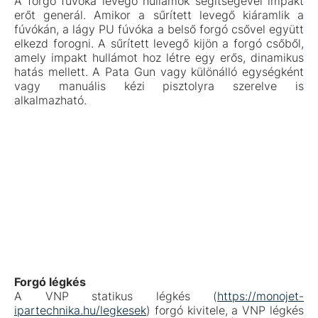
A forgó fúvóka levegő hullámok segítségével impakt
erőt generál. Amikor a sűrített levegő kiáramlik a
fúvókán, a lágy PU fúvóka a belső forgó csővel együtt
elkezd forogni. A sűrített levegő kijön a forgó csőből,
amely impakt hullámot hoz létre egy erős, dinamikus
hatás mellett. A Pata Gun vagy különálló egységként
vagy manuális kézi pisztolyra szerelve is
alkalmazható.
Forgó légkés
A VNP statikus légkés (
https://monojet-
ipartechnika.hu/legkesek
) forgó kivitele, a VNP légkés