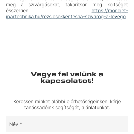
meg a szivárgásokat, takarítson meg költséget
ésszerűen:
https://monojet-
ipartechnika.hu/rezsicsokkentesha-szivarog-a-levego
Vegye fel velünk a
kapcsolatot!
Keressen minket alábbi elérhetőségeinken, kérje
tanácsadóink segítségét, ajánlatunkat.
Név *