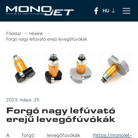
Főoldal
Híreink
Forgó nagy lefúvató erejű levegőfúvókák
2023. május. 25.
Forgó nagy lefúvató
erejű levegőfúvókák
A forgó levegőfúvókák (
https://monojet-