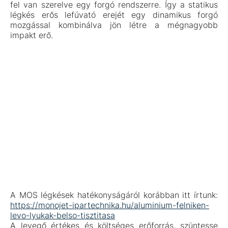
fel van szerelve egy forgó rendszerre. Így a statikus
légkés erős lefúvató erejét egy dinamikus forgó
mozgással kombinálva jön létre a mégnagyobb
impakt erő.
A MOS légkések hatékonyságáról korábban itt írtunk:
https://monojet-ipartechnika.hu/aluminium-felniken-
levo-lyukak-belso-tisztitasa
A levegő értékes és költséges erőforrás, szüntesse