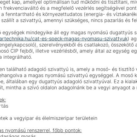
get kap, amellyel optimálisan tud működni és tisztítani, mi
n frekvenciaváltó és a megfelelő vezérlés segítségével pont
ó a fenntartható és környezettudatos (energia- és víztakaré
Akciós fúvóka termékek –
szállít a szivattyú, amennyi szükséges, nincs pazarlás és fe
raktárról!
só egységek mindegyike áll egy magas nyomású dugattyús s
partechnika.hu/cat-es-speck-magas-nyomasu-szivattyuk
) a
Hatalmas kedvezményeket biztosítunk a készlet erejéig.
 tengelykapcsoló), szerelvényekből és csatlakozó, összekötő
Ne maradjon le! Nézze meg a konkrét árakat és
ymosó CIP fejből, illetve vezérlésből, amely által az egység
termékeket!
 integrálható.
n található adagoló szivattyú is, amely a mosó- és tisztító
megnézem az ajánlatokat
zehangolva a magas nyomású szivattyú egységgel. A mosó 
e, általában egy dugattyús adagoló szivattyúval. Ez a kiala
sít, mintha a szívó oldalon adagolnánk be a vegyi anyagot a
ek:
rtás
etek a vegyipar és élelmiszeripar területein
s nyomású renszerrel, főbb pontok:
zdaságos mosás