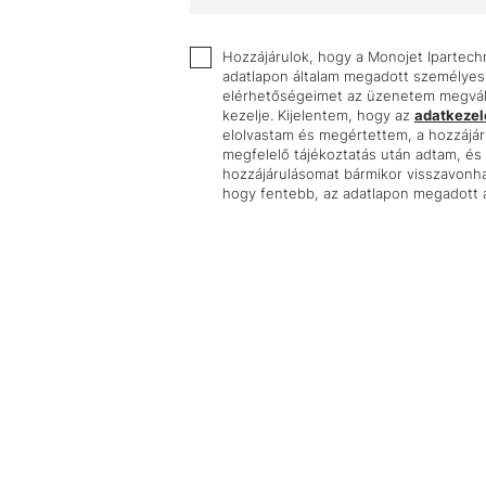
Hozzájárulok, hogy a Monojet Ipartechni
adatlapon általam megadott személyes
elérhetőségeimet az üzenetem megvála
kezelje. Kijelentem, hogy az
adatkezelé
elolvastam és megértettem, a hozzájá
megfelelő tájékoztatás után adtam, é
hozzájárulásomat bármikor visszavonha
hogy fentebb, az adatlapon megadott a