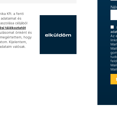
Né
ka Kft. a fenti
 adataimat és
szolása céljából
si tájékoztatót
ada
rulásomat önként és
elküldöm
Az e
s megértettem, hogy
link
tom. Kijelentem,
Mar
dataim valósak.
Mai
gom
tud
feld
Mai
Mai