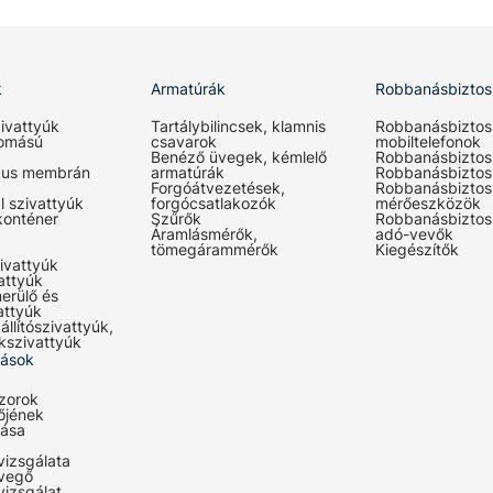
k
Armatúrák
Robbanásbiztos
ivattyúk
Tartálybilincsek, klamnis
Robbanásbiztos
omású
csavarok
mobiltelefonok
Benéző üvegek, kémlelő
Robbanásbiztos
kus membrán
armatúrák
Robbanásbiztos
Forgóátvezetések,
Robbanásbiztos
l szivattyúk
forgócsatlakozók
mérőeszközök
konténer
Szűrők
Robbanásbiztos
Áramlásmérők,
adó-vevők
tömegárammérők
Kiegészítők
ivattyúk
attyúk
erülő és
attyúk
állítószivattyúk,
kszivattyúk
tások
zorok
őjének
lása
vizsgálata
evegő
vizsgálat