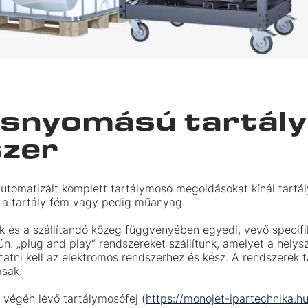
snyomású tartál
zer
automatizált komplett tartálymosó megoldásokat kínál tartál
en a tartály fém vagy pedig műanyag.
fok és a szállítandó közeg függvényében egyedi, vevő speci
ún. „plug and play“ rendszereket szállítunk, amelyet a helys
atni kell az elektromos rendszerhez és kész. A rendszerek t
sak.
 végén lévő tartálymosófej (
https://monojet-ipartechnika.h