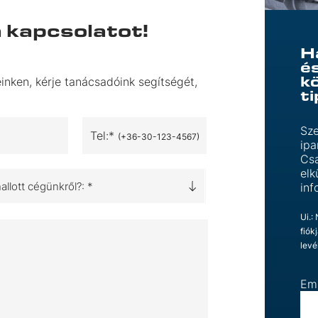
a kapcsolatot!
H
é
k
inken, kérje tanácsadóink segítségét,
t
Sze
Tel:*
(+36-30-123-4567)
ipa
Csa
elk
llott cégünkről?: *
inf
Ui.:
fiók
levé
Em