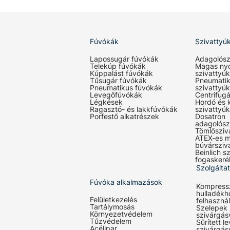
Fúvókák
Szivattyú
Lapossugár fúvókák
Adagolósz
Telekúp fúvókák
Magas ny
Kúppalást fúvókák
szivattyúk
Tűsugár fúvókák
Pneumati
Pneumatikus fúvókák
szivattyúk
Levegőfúvókák
Centrifugá
Légkések
Hordó és 
Ragasztó- és lakkfúvókák
szivattyúk
Porfestő alkatrészek
Dosatron
adagolósz
Tömlősziv
ATEX-es m
búvársziv
Beinlich sz
fogaskeré
Szolgálta
Fúvóka alkalmazások
Kompress
hulladékh
Felületkezelés
felhaszná
Tartálymosás
Szelepek
Környezetvédelem
szivárgás
Tűzvédelem
Sűrített l
Acélipar
szivárgás