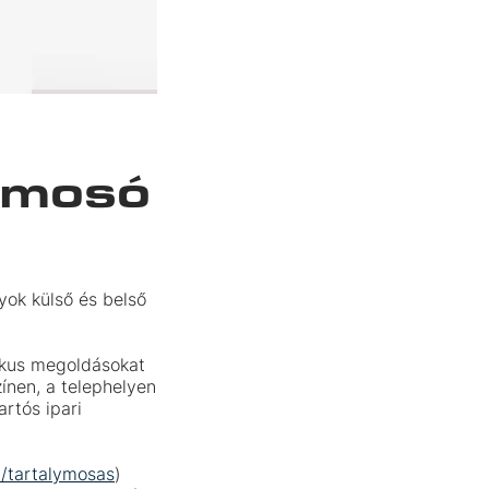
ymosó
yok külső és belső
fikus megoldásokat
zínen, a telephelyen
artós ipari
u/tartalymosas
)