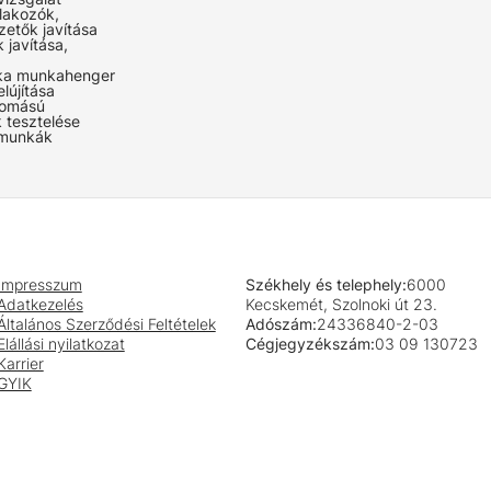
lakozók,
zetők javítása
 javítása,
ka munkahenger
elújítása
omású
 tesztelése
 munkák
Impresszum
Székhely és telephely:
6000
Adatkezelés
Kecskemét, Szolnoki út 23.
Általános Szerződési Feltételek
Adószám:
24336840-2-03
Elállási nyilatkozat
Cégjegyzékszám:
03 09 130723
Karrier
GYIK