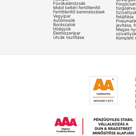
Fúvókalándzsák
Forgócsat
Mobil beltéri fertőtlenítő
forgóátve
Fertőtlenítő berendezések
Szivattyúk
Vegyipar
felújítása
Autómosók
Pneumati
Borászatok
javítása, f
Hóágyúk
Magas ny
Élelmiszeripar
szivattyúk
Utcák tisztítása
Komplett