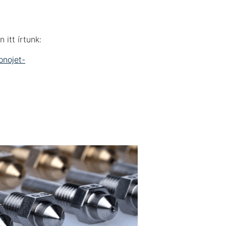
itt írtunk:
onojet-