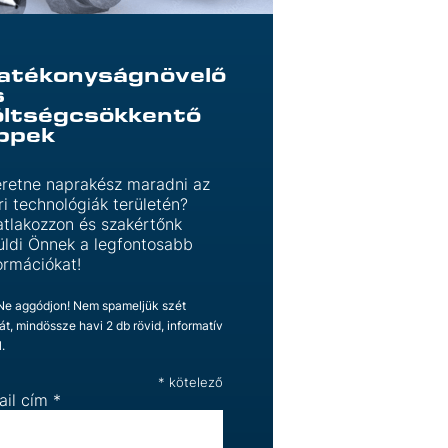
atékonyságnövelő
s
öltségcsökkentő
ippek
retne naprakész maradni az
ri technológiák területén?
tlakozzon és szakértőnk
üldi Önnek a legfontosabb
ormációkat!
 Ne aggódjon! Nem spameljük szét
ját, mindössze havi 2 db rövid, informatív
l.
*
kötelező
ail cím
*