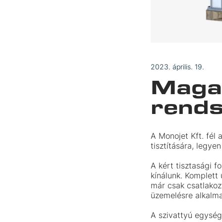
2023. április. 19.
Maga
rends
A Monojet Kft. fél 
tisztítására, legy
A kért tisztasági 
kínálunk. Komplett 
már csak csatlakozt
üzemelésre alkalma
A szivattyú egység