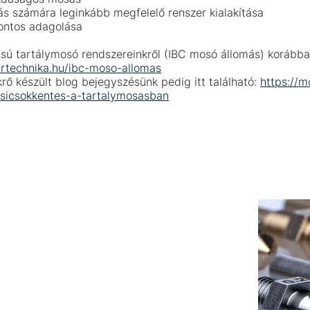
ás számára leginkább megfelelő renszer kialakítása
ontos adagolása
ú tartálymosó rendszereinkről (IBC mosó állomás) korábban 
artechnika.hu/ibc-moso-allomas
rő készült blog bejegyszésünk pedig itt található:
https://m
zsicsokkentes-a-tartalymosasban