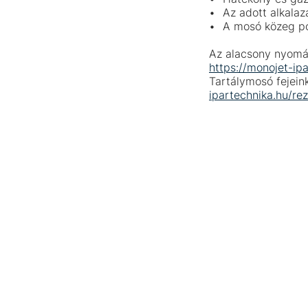
Az adott alkalaz
A mosó közeg p
Az alacsony nyomás
https://monojet-ip
Tartálymosó fejeink
ipartechnika.hu/re