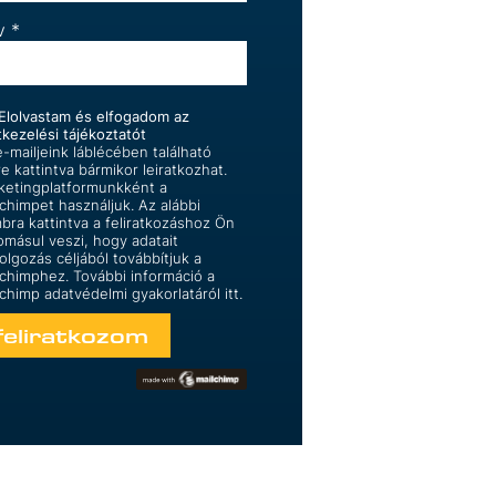
v
*
Elolvastam és elfogadom az
tkezelési tájékoztatót
-mailjeink láblécében található
re kattintva bármikor leiratkozhat.
ketingplatformunkként a
lchimpet használjuk. Az alábbi
bra kattintva a feliratkozáshoz Ön
omásul veszi, hogy adatait
olgozás céljából továbbítjuk a
lchimphez. További információ a
lchimp
adatvédelmi gyakorlatáról itt.