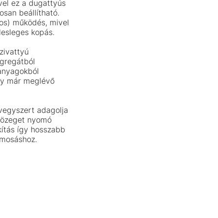
vel ez a dugattyús
osan beállítható.
X
kos) működés, mivel
lesleges kopás.
zivattyú
ggregátból
 anyagokból
 egy már meglévő
 vegyszert adagolja
közeget nyomó
kítás így hosszabb
 mosáshoz.