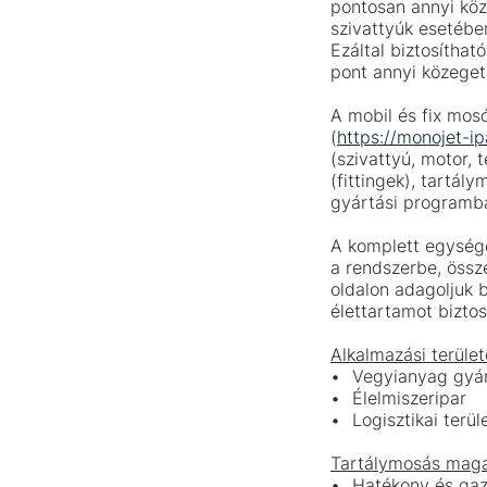
pontosan annyi köze
szivattyúk esetébe
Ezáltal biztosíthat
pont annyi közeget 
A mobil és fix mo
(
https://monojet-i
(szivattyú, motor,
(fittingek), tartál
gyártási programba
A komplett egysége
a rendszerbe, öss
oldalon adagoljuk b
élettartamot bizto
Alkalmazási terület
Vegyianyag gyá
Élelmiszeripar
Logisztikai terül
Tartálymosás maga
Hatékony és ga